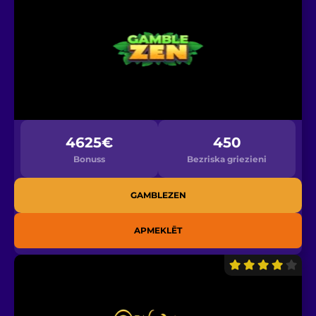
4625€
450
Bonuss
Bezriska griezieni
GAMBLEZEN
APMEKLĒT