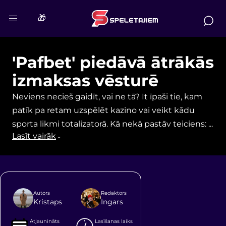
🎁
'Pafbet' piedāvā ātrākās
izmaksas vēsturē
Neviens necieš gaidīt, vai ne tā? It īpaši tie, kam
patīk pa retam uzspēlēt kazino vai veikt kādu
sporta likmi totalizatorā. Kā nekā pastāv teiciens: ...
Lasīt vairāk
⌄
Autors
Redaktors
Kristaps
Ingars
Atjaunināts
Lasīšanas laiks