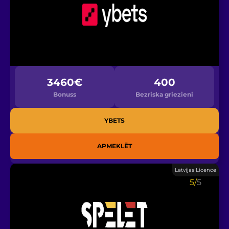
3460€
400
Bonuss
Bezriska griezieni
YBETS
APMEKLĒT
Latvijas Licence
5/
5