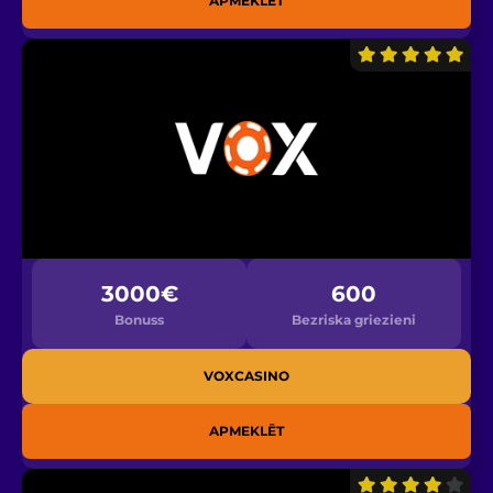
APMEKLĒT
3000€
600
Bonuss
Bezriska griezieni
VOXCASINO
APMEKLĒT