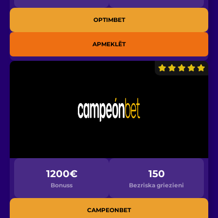
OPTIMBET
APMEKLĒT
1200€
150
Bonuss
Bezriska griezieni
CAMPEONBET