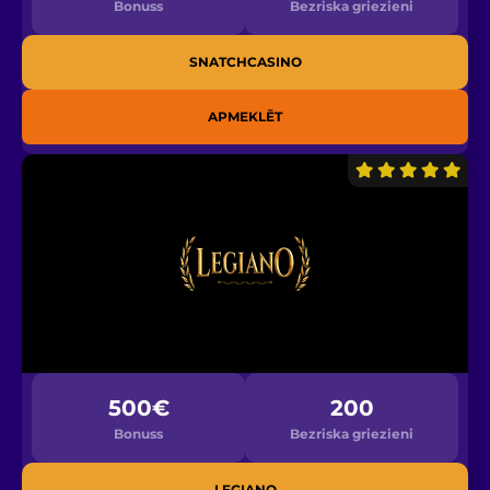
Bonuss
Bezriska griezieni
SNATCHCASINO
APMEKLĒT
500€
200
Bonuss
Bezriska griezieni
LEGIANO