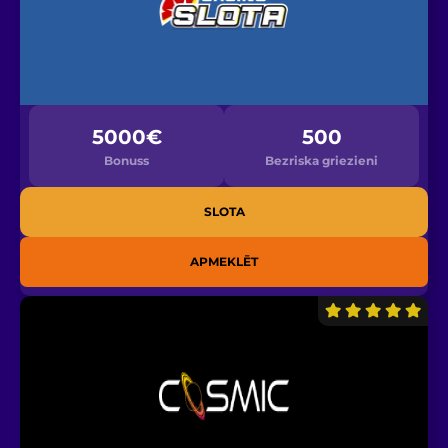
5000€
500
Bonuss
Bezriska griezieni
SLOTA
APMEKLĒT