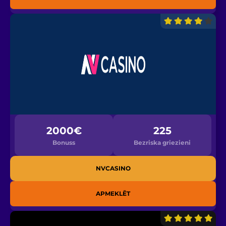
2000€
225
Bonuss
Bezriska griezieni
NVCASINO
APMEKLĒT