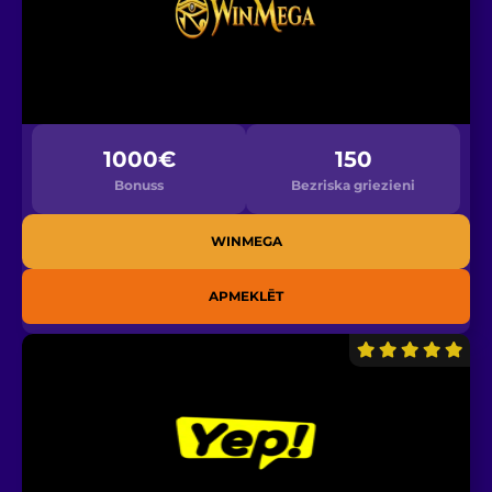
1000€
150
Bonuss
Bezriska griezieni
WINMEGA
APMEKLĒT