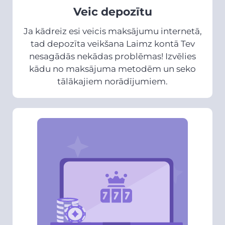
Veic depozītu
Ja kādreiz esi veicis maksājumu internetā,
tad depozīta veikšana Laimz kontā Tev
nesagādās nekādas problēmas! Izvēlies
kādu no maksājuma metodēm un seko
tālākajiem norādījumiem.