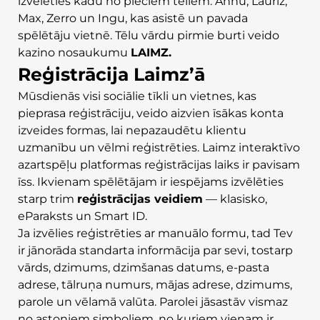
izvēlēties kādu no pieciem tēliem: Annu, Lauriz,
Max, Zerro un Ingu, kas asistē un pavada
spēlētāju vietnē. Tēlu vārdu pirmie burti veido
kazino nosaukumu
LAIMZ.
Reģistrācija Laimz’ā
Mūsdienās visi sociālie tīkli un vietnes, kas
pieprasa reģistrāciju, veido aizvien īsākas konta
izveides formas, lai nepazaudētu klientu
uzmanību un vēlmi reģistrēties. Laimz interaktīvo
azartspēļu platformas reģistrācijas laiks ir pavisam
īss. Ikvienam spēlētājam ir iespējams izvēlēties
starp trim
reģistrācijas veidiem
— klasisko,
eParaksts un Smart ID.
Ja izvēlies reģistrēties ar manuālo formu, tad Tev
ir jānorāda standarta informācija par sevi, tostarp
vārds, dzimums, dzimšanas datums, e-pasta
adrese, tālruņa numurs, mājas adrese, dzimums,
parole un vēlamā valūta. Parolei jāsastāv vismaz
no astoņiem simboliem, no kuriem vienam ir