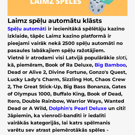
Laimz spēļu automātu klāsts
Spēļu automāti
ir iecienītākā spēlētāju kazino
izklaide, tāpēc Laimz kazino platformā ir
pieejami vairāk nekā 2500 spēļu automāti no
pasaules labākajiem spēļu ražotājiem.
Vietnē ir atrodami visi Latvijā populārākie
sloti
,
kā, piemēram, Book of Ra Deluxe,
Big Bamboo
,
Dead or Alive 2, Divine Fortune, Gonzo's Quest,
Lucky Lady's Charm, Sizzling Hot, Chaos Crew
2, The Great Stick-Up, Big Bass Bonanza, Gates
of Olympus 1000, Buffalo King, Book of Dead,
Itero, Double Rainbow, Warrior Ways, Wanted
Dead or A Wild,
Dolphin's Pearl Deluxe
un citi!
Jāpiemin, ka vienroči-bandīti ir iedalīti
vairākās kategorijās, lai katrs spēlmanis
varētu sev atrast piemērotākās spēles -