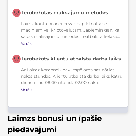
priekšrocības.
Ierobežotas maksājumu metodes
Laimz konta bilanci nevar papildināt ar e-
maciņiem vai kriptovalūtām. Jāpiemin gan, ka
šādas maksājumu metodes neatbalsta lielākā
daļa Latvijā reģistrēto online kazino.
Vairāk
Ierobežots klientu atbalsta darba laiks
Ar Laimz komandu nav iespējams sazināties
nakts stundās. Klientu atbalsta darba laiks katru
dienu ir no 08:00 rītā līdz 02:00 naktī.
Vairāk
Laimzs bonusi un īpašie
piedāvājumi