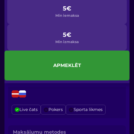
5€
Min iemaksa
5€
Min izmaksa
APMEKLĒT
Live čats
Pokers
Sporta likmes
Maksājumu metodes