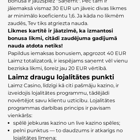
bonusa ir jāuzspiež "Saņemt". Pēc tam ir
jāiemaksā vismaz 30 EUR un jāveic divas likmes
ar minimālo koeficientu 1,6. Ja kāda no likmēm
zaudēs, Tev tiks atgriezta nauda.
Likmes kartītē ir jāatzīmē, ka izmantosi
bonusa likmi, citādi zaudējuma gadījumā
nauda atdota netiks!
Papildus iemaksas bonusiem, apgrozot 40 EUR
Laimz totalizatorā, ir iespējams saņemt vēl vienu
bezriska likmi, šoreiz jau 20 EUR vērtībā.
Laimz draugu lojalitātes punkti
Laimz Casino, līdzīgi kā citi pašmāju kazino, ir
izveidojis lojalitātes programmu, tādējādi
novērtējot savu klientu uzticību. Lojalitātes
programmas darbības princips ir pavisam
vienkāršs:
spēlē jebkuras kazino un live kazino spēles;
pelni punktus — to daudzums ir atkarīgs no
lojalitātes līmeņa;