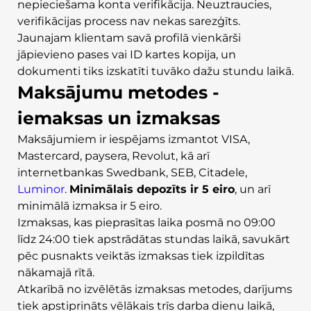
nepieciešama konta verifikācija. Neuztraucies,
verifikācijas process nav nekas sarezģīts.
Jaunajam klientam savā profilā vienkārši
jāpievieno pases vai ID kartes kopija, un
dokumenti tiks izskatīti tuvāko dažu stundu laikā.
Maksājumu metodes -
iemaksas un izmaksas
Maksājumiem ir iespējams izmantot VISA,
Mastercard, paysera, Revolut, kā arī
internetbankas Swedbank, SEB, Citadele,
Luminor
.
Minimālais depozīts ir 5 eiro
, un arī
minimālā izmaksa ir 5 eiro.
Izmaksas, kas pieprasītas laika posmā no 09:00
līdz 24:00 tiek apstrādātas stundas laikā, savukārt
pēc pusnakts veiktās izmaksas tiek izpildītas
nākamajā rītā.
Atkarībā no izvēlētās izmaksas metodes, darījums
tiek apstiprināts vēlākais trīs darba dienu laikā,