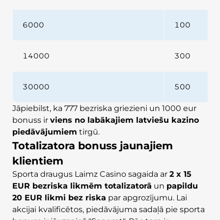
6000
100
14000
300
30000
500
Jāpiebilst, ka 777 bezriska griezieni un 1000 eur
bonuss ir
viens no labākajiem latviešu kazino
piedāvājumiem
tirgū.
Totalizatora bonuss jaunajiem
klientiem
Sporta draugus Laimz Casino sagaida ar
2 x 15
EUR bezriska likmēm totalizatorā
un
papildu
20 EUR likmi bez riska
par apgrozījumu. Lai
akcijai kvalificētos, piedāvājuma sadaļā pie sporta