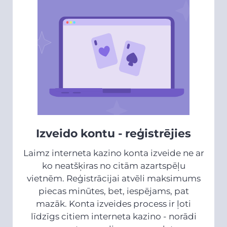
Izveido kontu - reģistrējies
Laimz interneta kazino konta izveide ne ar
ko neatšķiras no citām azartspēļu
vietnēm. Reģistrācijai atvēli maksimums
piecas minūtes, bet, iespējams, pat
mazāk. Konta izveides process ir ļoti
līdzīgs citiem interneta kazino - norādi