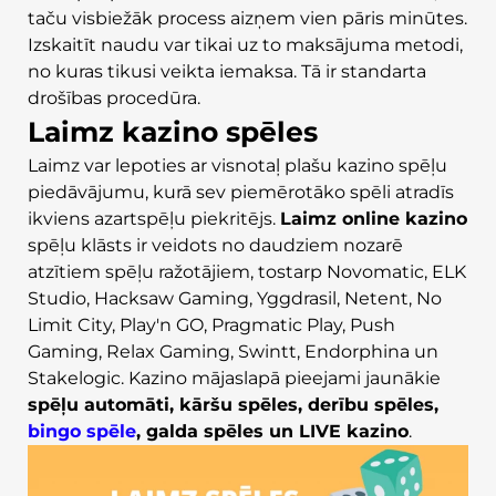
taču visbiežāk process aizņem vien pāris minūtes.
Izskaitīt naudu var tikai uz to maksājuma metodi,
no kuras tikusi veikta iemaksa. Tā ir standarta
drošības procedūra.
Laimz kazino spēles
Laimz var lepoties ar visnotaļ plašu kazino spēļu
piedāvājumu, kurā sev piemērotāko spēli atradīs
ikviens azartspēļu piekritējs.
Laimz online kazino
spēļu klāsts ir veidots no daudziem nozarē
atzītiem spēļu ražotājiem, tostarp Novomatic, ELK
Studio, Hacksaw Gaming, Yggdrasil, Netent, No
Limit City, Play'n GO, Pragmatic Play, Push
Gaming, Relax Gaming, Swintt, Endorphina un
Stakelogic. Kazino mājaslapā pieejami jaunākie
spēļu automāti, kāršu spēles, derību spēles,
bingo spēle
, galda spēles un LIVE kazino
.