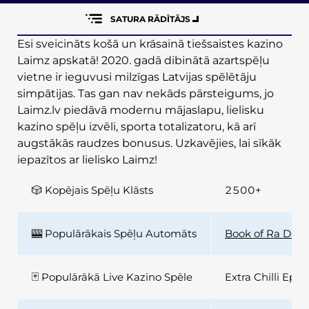
tomass
2023-11-23
SATURA RĀDĪTĀJS
ātras izmaksas
Esi sveicināts košā un krāsainā tiešsaistes kazino
Laimz apskatā! 2020. gadā dibinātā azartspēļu
Inna
2023-11-12
vietne ir ieguvusi milzīgas Latvijas spēlētāju
Pats labakais online kazino
simpātijas. Tas gan nav nekāds pārsteigums, jo
latvija.Atras izmaksas,iespeja
Laimz.lv piedāvā modernu mājaslapu, lielisku
vinet.Un daudz bonusu!
kazino spēļu izvēli, sporta totalizatoru, kā arī
augstākās raudzes bonusus. Uzkavējies, lai sīkāk
Inna
2023-11-12
iepazītos ar lielisko Laimz!
Отличное казино,лудшее из
латвийских.Быстрая выплата
🎲 Kopējais Spēļu Klāsts
2500+
денег,реальные выигрыши,бонус
при регистрации
🎰 Populārākais Spēļu Automāts
Book of Ra Delu
хороший.Играешь и не
теряешь.Плюс куча бонусов.
🃏 Populārākā Live Kazino Spēle
Extra Chilli Epic
Inna
2023-11-12
Laimz ir viens no labakiem online