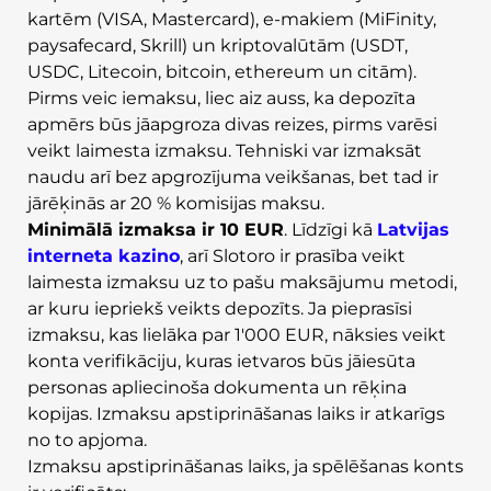
kartēm (VISA, Mastercard), e-makiem (MiFinity,
paysafecard, Skrill) un kriptovalūtām (USDT,
USDC, Litecoin, bitcoin, ethereum un citām).
Pirms veic iemaksu, liec aiz auss, ka depozīta
apmērs būs jāapgroza divas reizes, pirms varēsi
veikt laimesta izmaksu. Tehniski var izmaksāt
naudu arī bez apgrozījuma veikšanas, bet tad ir
jārēķinās ar 20 % komisijas maksu.
Minimālā izmaksa ir 10 EUR
. Līdzīgi kā
Latvijas
interneta kazino
, arī Slotoro ir prasība veikt
laimesta izmaksu uz to pašu maksājumu metodi,
ar kuru iepriekš veikts depozīts. Ja pieprasīsi
izmaksu, kas lielāka par 1'000 EUR, nāksies veikt
konta verifikāciju, kuras ietvaros būs jāiesūta
personas apliecinoša dokumenta un rēķina
kopijas. Izmaksu apstiprināšanas laiks ir atkarīgs
no to apjoma.
Izmaksu apstiprināšanas laiks, ja spēlēšanas konts