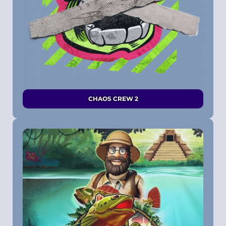
CHAOS CREW 2