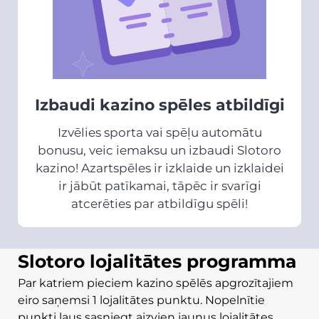
Izbaudi kazino spēles atbildīgi
Izvēlies sporta vai spēļu automātu
bonusu, veic iemaksu un izbaudi Slotoro
kazino! Azartspēles ir izklaide un izklaidei
ir jābūt patīkamai, tāpēc ir svarīgi
atcerēties par atbildīgu spēli!
Slotoro lojalitātes programma
Par katriem pieciem kazino spēlēs apgrozītajiem
eiro saņemsi 1 lojalitātes punktu. Nopelnītie
punkti ļaus sasniegt aizvien jaunus lojalitātes