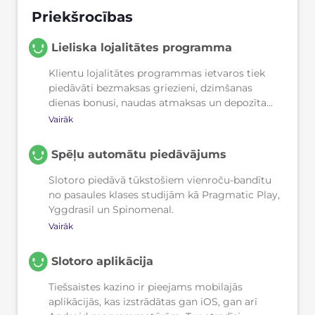
Priekšrocības
Lieliska lojalitātes programma
Klientu lojalitātes programmas ietvaros tiek
piedāvāti bezmaksas griezieni, dzimšanas
dienas bonusi, naudas atmaksas un depozīta
bonusi.
Vairāk
Spēļu automātu piedāvājums
Slotoro piedāvā tūkstošiem vienroču-bandītu
no pasaules klases studijām kā Pragmatic Play,
Yggdrasil un Spinomenal.
Vairāk
Slotoro aplikācija
Tiešsaistes kazino ir pieejams mobilajās
aplikācijās, kas izstrādātas gan iOS, gan arī