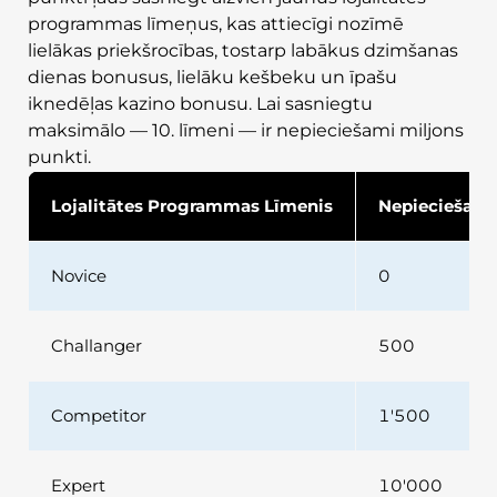
programmas līmeņus, kas attiecīgi nozīmē
lielākas priekšrocības, tostarp labākus dzimšanas
dienas bonusus, lielāku kešbeku un īpašu
iknedēļas kazino bonusu. Lai sasniegtu
maksimālo — 10. līmeni — ir nepieciešami miljons
punkti.
Lojalitātes Programmas Līmenis
Nepieciešami
Novice
0
Challanger
500
Competitor
1'500
Expert
10'000