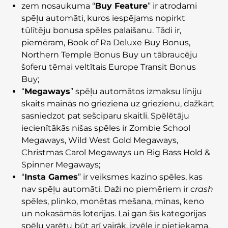
zem nosaukuma “
Buy Feature
” ir atrodami
spēļu automāti, kuros iespējams nopirkt
tūlītēju bonusa spēles palaišanu. Tādi ir,
piemēram, Book of Ra Deluxe Buy Bonus,
Northern Temple Bonus Buy un tābraucēju
šoferu tēmai veltītais Europe Transit Bonus
Buy;
“
Megaways
” spēļu automātos izmaksu līniju
skaits mainās no grieziena uz griezienu, dažkārt
sasniedzot pat sešciparu skaitli. Spēlētāju
iecienītākās nišas spēles ir Zombie School
Megaways, Wild West Gold Megaways,
Christmas Carol Megaways un Big Bass Hold &
Spinner Megaways;
“
Insta Games
” ir veiksmes kazino spēles, kas
nav spēļu automāti. Daži no piemēriem ir
crash
spēles, plinko, monētas mešana, mīnas, keno
un nokasāmās loterijas. Lai gan šīs kategorijas
spēļu varētu būt arī vairāk, izvēle ir pietiekama.