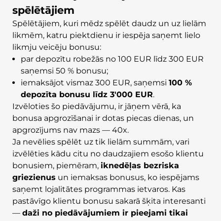
spēlētājiem
Spēlētājiem, kuri mēdz spēlēt daudz un uz lielām
likmēm, katru piektdienu ir iespēja saņemt lielo
likmju veicēju bonusu:
par depozītu robežās no 100 EUR līdz 300 EUR
saņemsi 50 % bonusu;
iemaksājot vismaz 300 EUR, saņemsi
100 %
depozīta bonusu līdz 3'000 EUR
.
Izvēloties šo piedāvājumu, ir jāņem vērā, ka
bonusa apgrozīšanai ir dotas piecas dienas, un
apgrozījums nav mazs — 40x.
Ja nevēlies spēlēt uz tik lielām summām, vari
izvēlēties kādu citu no daudzajiem esošo klientu
bonusiem, piemēram,
iknedēļas bezriska
griezienus
un iemaksas bonusus, ko iespējams
saņemt lojalitātes programmas ietvaros. Kas
pastāvīgo klientu bonusu sakarā šķita interesanti
—
daži no piedāvājumiem ir pieejami tikai