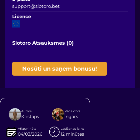
support@slotoro.bet
Licence
Slotoro Atsauksmes (0)
Nosūti un saņem bonusu!
Autors
Redaktors
Kristaps
Ingars
Atjaunināts
Lasīšanas laiks
04/03/2026
12 minūtes