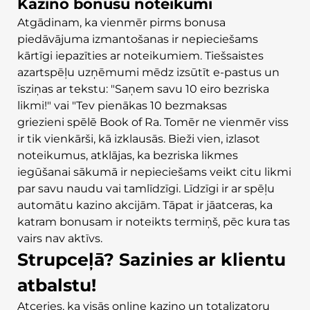
Kazino bonusu noteikumi
Atgādinam, ka vienmēr pirms bonusa
piedāvājuma izmantošanas ir nepieciešams
kārtīgi iepazīties ar noteikumiem. Tiešsaistes
azartspēļu uzņēmumi mēdz izsūtīt e-pastus un
īsziņas ar tekstu: "Saņem savu 10 eiro bezriska
likmi!" vai "Tev pienākas 10 bezmaksas
griezieni spēlē Book of Ra. Tomēr ne vienmēr viss
ir tik vienkārši, kā izklausās. Bieži vien, izlasot
noteikumus, atklājas, ka bezriska likmes
iegūšanai sākumā ir nepieciešams veikt citu likmi
par savu naudu vai tamlīdzīgi. Līdzīgi ir ar spēļu
automātu kazino akcijām. Tāpat ir jāatceras, ka
katram bonusam ir noteikts termiņš, pēc kura tas
vairs nav aktīvs.
Strupceļā? Sazinies ar klientu
atbalstu!
Atceries, ka visās online kazino un totalizatoru