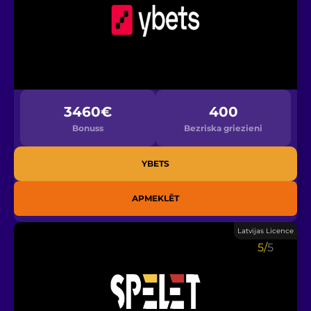
3460€
400
Bonuss
Bezriska griezieni
YBETS
APMEKLĒT
Latvijas Licence
5/
5