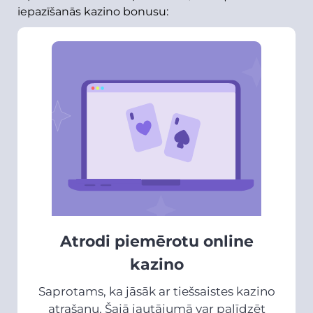
iepazīšanās kazino bonusu:
Atrodi piemērotu online
kazino
Saprotams, ka jāsāk ar tiešsaistes kazino
atrašanu. Šajā jautājumā var palīdzēt