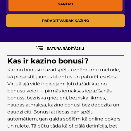
SAŅEMT
PARĀDĪT VAIRĀK KAZINO
SATURA RĀDĪTĀJS
Kas ir kazino bonusi?
Kazino bonusi ir azartspēļu uzņēmumu metode,
kā piesaistīt jaunus klientus un paturēt esošos.
Virtuālajā vidē ir pieejami ļoti dažādi kazino
bonusu veidi — pirmās iemaksas iepazīšanās
bonuss, bezriska griezieni, bezriska likmes,
naudas atmaksa, kazino bonusi bez depozīta un
daudzi citi. Bonusi attiecas gan spēļu
automātiem, gan galda spēlēm kā online pokers
un rulete. Tā būtu tāda kā oficiālā definīcija, bet