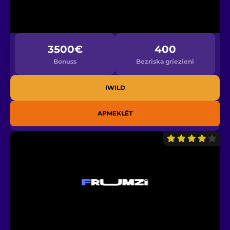
3500€
400
Bonuss
Bezriska griezieni
IWILD
APMEKLĒT