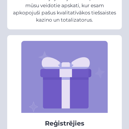
mūsu veidotie apskati, kur esam
apkopojuši pašus kvalitatīvākos tiešsaistes
kazino un totalizatorus.
Reģistrējies