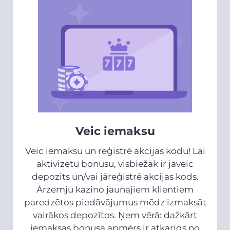
Veic iemaksu
Veic iemaksu un reģistrē akcijas kodu! Lai
aktivizētu bonusu, visbiežāk ir jāveic
depozīts un/vai jāreģistrē akcijas kods.
Ārzemju kazino jaunajiem klientiem
paredzētos piedāvājumus mēdz izmaksāt
vairākos depozītos. Ņem vērā: dažkārt
iemaksas bonusa apmērs ir atkarīgs no