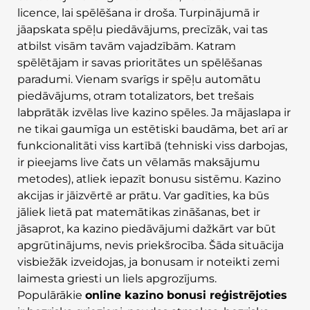
licence, lai spēlēšana ir droša. Turpinājumā ir
jāapskata spēļu piedāvājums, precīzāk, vai tas
atbilst visām tavām vajadzībām. Katram
spēlētājam ir savas prioritātes un spēlēšanas
paradumi. Vienam svarīgs ir spēļu automātu
piedāvājums, otram totalizators, bet trešais
labprātāk izvēlas live kazino spēles. Ja mājaslapa ir
ne tikai gaumīga un estētiski baudāma, bet arī ar
funkcionalitāti viss kartībā (tehniski viss darbojas,
ir pieejams live čats un vēlamās maksājumu
metodes), atliek iepazīt bonusu sistēmu. Kazino
akcijas ir jāizvērtē ar prātu. Var gadīties, ka būs
jāliek lietā pat matemātikas zināšanas, bet ir
jāsaprot, ka kazino piedāvājumi dažkārt var būt
apgrūtinājums, nevis priekšrocība. Šāda situācija
visbiežāk izveidojas, ja bonusam ir noteikti zemi
laimesta griesti un liels apgrozījums.
Populārākie
online kazino bonusi reģistrējoties