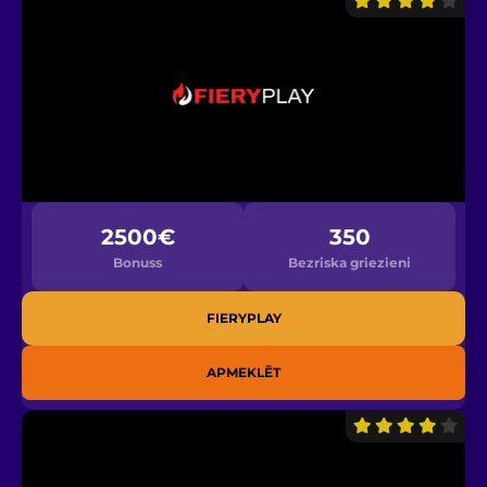
2500€
350
Bonuss
Bezriska griezieni
FIERYPLAY
APMEKLĒT