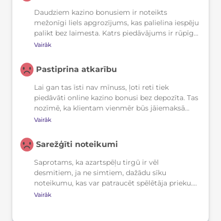
Daudziem kazino bonusiem ir noteikts
mežonīgi liels apgrozījums, kas palielina iespēju
palikt bez laimesta. Katrs piedāvājums ir rūpīgi
jāizvērtē.
Vairāk
Pastiprina atkarību
Lai gan tas īsti nav mīnuss, ļoti reti tiek
piedāvāti online kazino bonusi bez depozīta. Tas
nozīmē, ka klientam vienmēr būs jāiemaksā
sava nauda, lai saņemtu solīto dāvanu. Kāpēc
Vairāk
tas ir slikti? Papildu nauda kontā palielina
procentuālo iespēju, ka Tu šo naudu izdomāsi
Sarežģīti noteikumi
investēt azartspēlēs. Arī azartspēļu uzņēmumi
par to zina, tāpēc nekautrējas dalīt šādus
Saprotams, ka azartspēļu tirgū ir vēl
bonusus.
desmitiem, ja ne simtiem, dažādu sīku
noteikumu, kas var patraucēt spēlētāja prieku.
Tieši tāpēc vienmēr izpēti piedāvājumu
Vairāk
noteikumus!