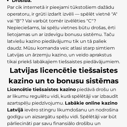
Drošība.
Par cik internetā ir pieejami tūkstošiem dažādu
operatoru, ir grūti izdarīt izvēli — spēlēt vietnē "A"
vai "B"? Vai varbūt tomēr izvēlēties "C"?
Nepieciešams, lai spēļu vietnes būtu drošas, ērti
lietojamas un ar izdevīgu bonusu sistēmu. Taču
latviešu kazino piedāvājumu tik un tā paliek
daudz. Mūsu komanda veic atlasi starp simtiem
Latvijas un ārzemju kazino, un veido aprakstus
tikai priekš labākajiem tiešsaistes piedāvājumiem.
Latvijas licencētie tiešsaistes
kazino un to bonusu sistēmas
Licencētie tiešsaistes kazino
piedāvā drošu un
ar likumu regulētu vidi, kurā spēlētāji var izbaudīt
azartspēļu piedzīvojumu.
Labākie online kazino
Latvijā
ievēro stingru likumdošanu un nodrošina
godīgu un aizsargātu spēļu vidi. Spēlētāji var būt
pārliecināti par savu finansiālo drošību un