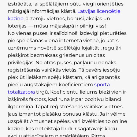
izstrādāta, lai spēlātājiem būtu viegli orientēties
milzīgajā informācijas klāstā.
Latvijas licencētie
kazino
, ārzemju vietnes, bonusi, akcijas un
loterijas — mūsu mājaslapā ir pilnīgi viss!
No vienas puses, ir salīdzinoši izdevīgi pieturēties
pie spēlēšanas vienā interneta vietnē, jo katrs
uzņēmums novērtē spēlētāju lojalitāti, regulāri
piešķirot bezmaksas griezienus un citas
privilēģijas. No otras puses, par ļaunu nenāks
reģistrēšanās vairākās vietās. Tā pavērs iespēju
piekļūt lielākam spēļu klāstam, kā arī garantēs
pieeju augstākajiem koeficientiem
sporta
totalizatora
tirgū. Koeficientu lielums bieži vien ir
izšķirošs faktors, kad runa ir par pozitīvu bilanci
ilgtermiņā. Tāpat reģistrēšanās vairākās vietnēs
ļaus izmantot plašāku bonusu klāstu. Ja ir vēlme
uzspēlēt Amusnet spēles, vari izvēlēties to online
kazino, kas noteiktajā brīdī ir sagatavojs kādu
akciju attiecīgajam piegādātājam. Pirms