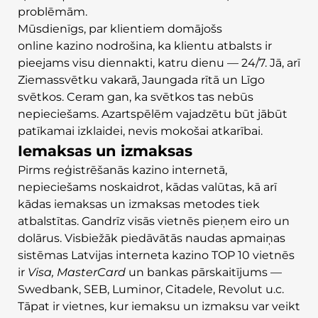
problēmām.
Mūsdienīgs, par klientiem domājošs
online kazino nodrošina, ka klientu atbalsts ir
pieejams visu diennakti, katru dienu — 24/7. Jā, arī
Ziemassvētku vakarā, Jaungada rītā un Līgo
svētkos. Ceram gan, ka svētkos tas nebūs
nepieciešams. Azartspēlēm vajadzētu būt jābūt
patīkamai izklaidei, nevis mokošai atkarībai.
Iemaksas un izmaksas
Pirms reģistrēšanās kazino internetā,
nepieciešams noskaidrot, kādas valūtas, kā arī
kādas iemaksas un izmaksas metodes tiek
atbalstītas. Gandrīz visās vietnēs pieņem eiro un
dolārus. Visbiežāk piedāvātās naudas apmaiņas
sistēmas Latvijas interneta kazino TOP 10 vietnēs
ir
Visa, MasterCard
un bankas pārskaitījums —
Swedbank, SEB, Luminor, Citadele, Revolut u.c.
Tāpat ir vietnes, kur iemaksu un izmaksu var veikt