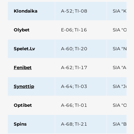
Klondaika
A-52; TI-08
SIA "Klon
Olybet
E-06; TI-16
SIA "Olyb
Spelet.lv
A-60; TI-20
SIA "NIKS
Fenibet
A-62; TI-17
SIA "Admi
Synottip
A-64; TI-03
SIA "Joke
Optibet
A-66; TI-01
SIA "Opti
Spins
A-68; TI-21
SIA "BAL