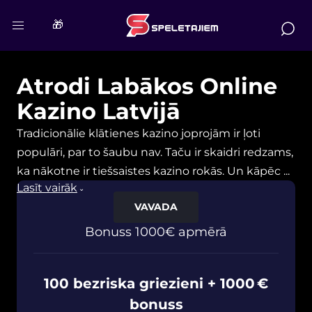
🎁
Atrodi Labākos Online
Kazino Latvijā
Tradicionālie klātienes kazino joprojām ir ļoti
populāri, par to šaubu nav. Taču ir skaidri redzams,
ka nākotne ir tiešsaistes kazino rokās. Un kāpēc ...
Lasīt vairāk
⌄
VAVADA
Bonuss 1000€ apmērā
100 bezriska griezieni + 1000 €
bonuss