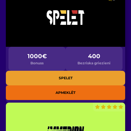
1000€
400
Bonuss
Bezriska griezieni
SPELET
APMEKLĒT