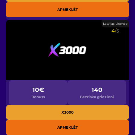
APMEKLĒT
Latvijas Licence
4/
5
10€
140
Bonuss
Bezriska griezieni
X3000
APMEKLĒT