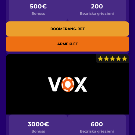
500€
200
Bonuss
Bezriska griezieni
BOOMERANG-BET
APMEKLĒT
3000€
600
Bonuss
Bezriska griezieni