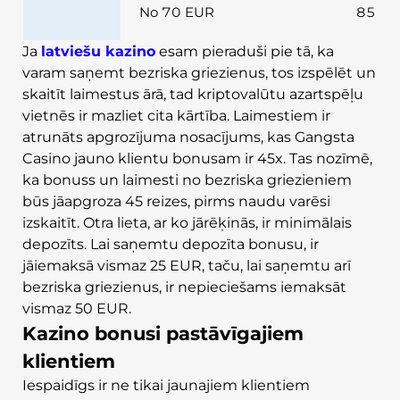
No 70 EUR
85 % 
Ja
latviešu kazino
esam pieraduši pie tā, ka
varam saņemt bezriska griezienus, tos izspēlēt un
skaitīt laimestus ārā, tad kriptovalūtu azartspēļu
vietnēs ir mazliet cita kārtība. Laimestiem ir
atrunāts apgrozījuma nosacījums, kas Gangsta
Casino jauno klientu bonusam ir 45x. Tas nozīmē,
ka bonuss un laimesti no bezriska griezieniem
būs jāapgroza 45 reizes, pirms naudu varēsi
izskaitīt. Otra lieta, ar ko jārēķinās, ir minimālais
depozīts. Lai saņemtu depozīta bonusu, ir
jāiemaksā vismaz 25 EUR, taču, lai saņemtu arī
bezriska griezienus, ir nepieciešams iemaksāt
vismaz 50 EUR.
Kazino bonusi pastāvīgajiem
klientiem
Iespaidīgs ir ne tikai jaunajiem klientiem