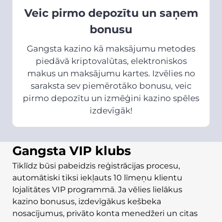
Veic pirmo depozītu un saņem
bonusu
Gangsta kazino kā maksājumu metodes
piedāvā kriptovalūtas, elektroniskos
makus un maksājumu kartes. Izvēlies no
saraksta sev piemērotāko bonusu, veic
pirmo depozītu un izmēģini kazino spēles
izdevīgāk!
Gangsta VIP klubs
Tiklīdz būsi pabeidzis reģistrācijas procesu,
automātiski tiksi iekļauts 10 līmeņu klientu
lojalitātes VIP programmā. Ja vēlies lielākus
kazino bonusus, izdevīgākus kešbeka
nosacījumus, privāto konta menedžeri un citas