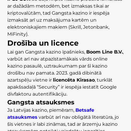
ar dažādām metodēm, bet izmaksas tikai ar
kriptovalūtām, tad Gangsta kazino ir iespēja
izmaksāt arī uz maksājuma kartēm un
elektroniskajiem makiem (Skrill, Jetonbank,
MiFinity).
Drošība un licence
Lai gan Gangsta kazino īpašnieks,
Boom Line B.V.
,
varbūt arī nav atpazīstamākais vārds online
kazino pasaulē, uztraukumam par šī kazino
drošību nav pamata. 2023. gadā dibinātā
azartspēļu vietne ir
licencēta Kirasao
, turklāt
apakšsadaļā “Security” ir iespēja iestatīt Google
divfaktoru autentifikāciju.
Gangsta atsauksmes
Ja Latvijas kazino, piemēram,
Betsafe
atsauksmes
varbūt arī nav obligātā literatūra, jo
šīs vietnes ir labi zināmas, tad ar ārzemju kazino