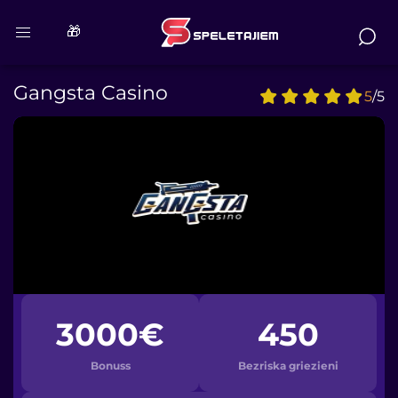
🎁
Gangsta Casino
5
/5
3000€
450
Bonuss
Bezriska griezieni