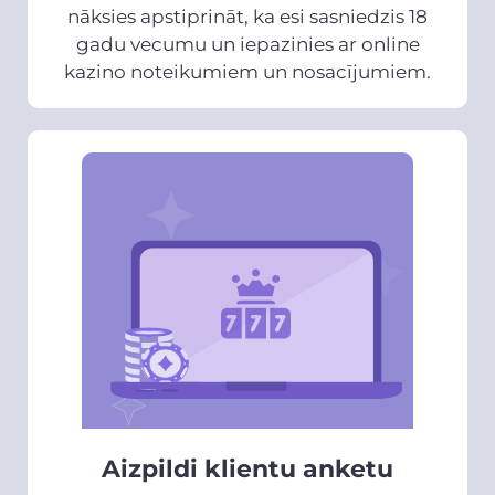
nāksies apstiprināt, ka esi sasniedzis 18
gadu vecumu un iepazinies ar online
kazino noteikumiem un nosacījumiem.
Aizpildi klientu anketu