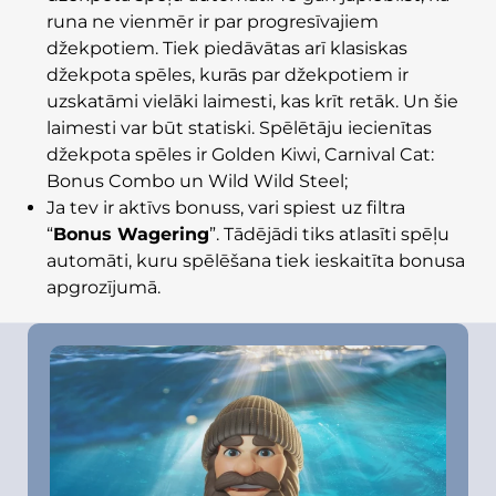
runa ne vienmēr ir par progresīvajiem
džekpotiem. Tiek piedāvātas arī klasiskas
džekpota spēles, kurās par džekpotiem ir
uzskatāmi vielāki laimesti, kas krīt retāk. Un šie
laimesti var būt statiski. Spēlētāju iecienītas
džekpota spēles ir Golden Kiwi, Carnival Cat:
Bonus Combo un Wild Wild Steel;
Ja tev ir aktīvs bonuss, vari spiest uz filtra
“
Bonus Wagering
”. Tādējādi tiks atlasīti spēļu
automāti, kuru spēlēšana tiek ieskaitīta bonusa
apgrozījumā.