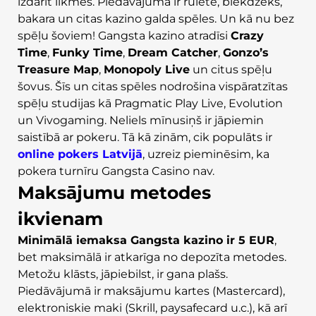
izdarīt likmes. Piedāvājumā ir rulete, blekdžeks,
bakara un citas kazino galda spēles. Un kā nu bez
spēļu šoviem! Gangsta kazino atradīsi
Crazy
Time
,
Funky Time
,
Dream Catcher
,
Gonzo’s
Treasure Map
,
Monopoly Live
un citus spēļu
šovus. Šīs un citas spēles nodrošina vispāratzītas
spēļu studijas kā Pragmatic Play Live, Evolution
un Vivogaming. Neliels mīnusiņš ir jāpiemin
saistībā ar pokeru. Tā kā zinām, cik populāts ir
online pokers Latvijā
, uzreiz pieminēsim, ka
pokera turnīru Gangsta Casino nav.
Maksājumu metodes
ikvienam
Minimālā iemaksa Gangsta kazino ir 5 EUR
,
bet maksimālā ir atkarīga no depozīta metodes.
Metožu klāsts, jāpiebilst, ir gana plašs.
Piedāvājumā ir maksājumu kartes (Mastercard),
elektroniskie maki (Skrill, paysafecard u.c.), kā arī