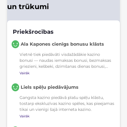
un trūkumi
Priekšrocības
Ala Kapones cienīgs bonusu klāsts
Vietnē tiek piedāvāti visdažādākie kazino
bonusi — naudas iemaksas bonusi, bezmaksas
griezieni, kešbeki, dzimšanas dienas bonusi,
svētku tematiskie bonusi utt.
Vairāk
Liels spēļu piedāvājums
Gangsta kazino piedāvā plašu spēļu klāstu,
tostarp ekskluzīvas kazino spēles, kas pieejamas
tikai un vienīgi šajā interneta kazino.
Vairāk