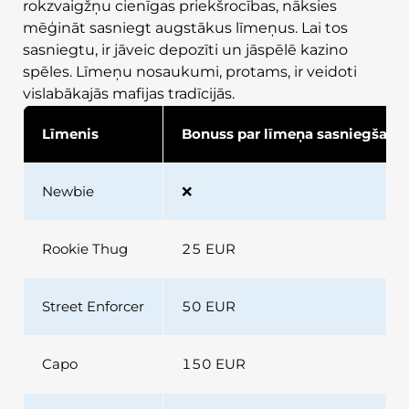
rokzvaigžņu cienīgas priekšrocības, nāksies
mēģināt sasniegt augstākus līmeņus. Lai tos
sasniegtu, ir jāveic depozīti un jāspēlē kazino
spēles. Līmeņu nosaukumi, protams, ir veidoti
vislabākajās mafijas tradīcijās.
Līmenis
Bonuss par līmeņa sasniegšanu
Newbie
❌
Rookie Thug
25 EUR
Street Enforcer
50 EUR
Capo
150 EUR