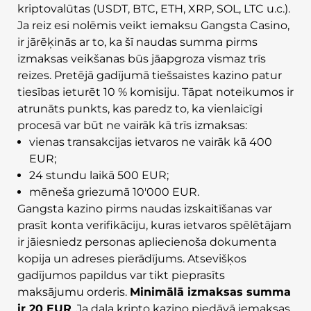
kriptovalūtas (USDT, BTC, ETH, XRP, SOL, LTC u.c.).
Ja reiz esi nolēmis veikt iemaksu Gangsta Casino,
ir jārēķinās ar to, ka šī naudas summa pirms
izmaksas veikšanas būs jāapgroza vismaz trīs
reizes. Pretējā gadījumā tiešsaistes kazino patur
tiesības ieturēt 10 % komisiju. Tāpat noteikumos ir
atrunāts punkts, kas paredz to, ka vienlaicīgi
procesā var būt ne vairāk kā trīs izmaksas:
vienas transakcijas ietvaros ne vairāk kā 400
EUR;
24 stundu laikā 500 EUR;
mēneša griezumā 10'000 EUR.
Gangsta kazino pirms naudas izskaitīšanas var
prasīt konta verifikāciju, kuras ietvaros spēlētājam
ir jāiesniedz personas apliecienoša dokumenta
kopija un adreses pierādījums. Atsevišķos
gadījumos papildus var tikt pieprasīts
maksājumu orderis.
Minimālā izmaksas summa
ir 20 EUR
. Ja daļa kripto kazino piedāvā iemaksas