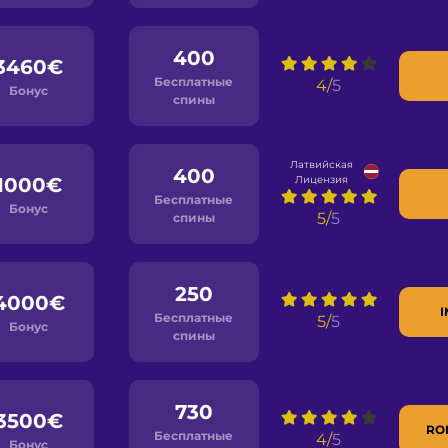
400
3460€
Бесплатные
4/
5
Бонус
спины
Латвийская
400
1000€
Лицензия
Бесплатные
Бонус
5/
5
спины
250
4000€
Бесплатные
5/
5
Бонус
спины
730
3500€
RO
Бесплатные
4/
5
Бонус