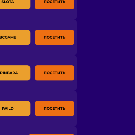
SLOTA
ПОСЕТИТЬ
BCGAME
ПОСЕТИТЬ
SPINBARA
ПОСЕТИТЬ
IWILD
ПОСЕТИТЬ