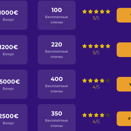
100
1000€
Бесплатные
5/
5
Бонус
спины
220
1200€
Бесплатные
5/
5
Бонус
спины
400
15000€
Бесплатные
4/
5
Бонус
спины
350
2500€
F
Бесплатные
4/
5
Бонус
спины