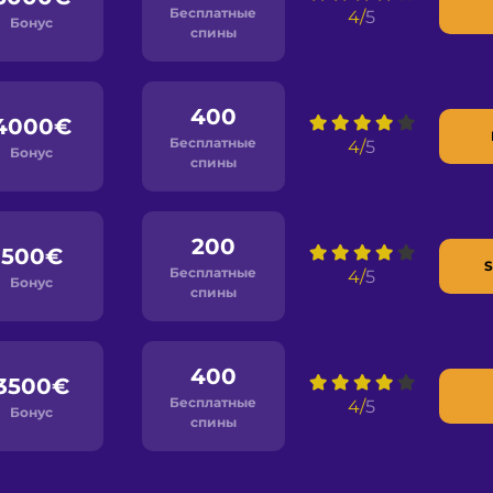
Бесплатные
4/
5
Бонус
спины
400
4000€
Бесплатные
4/
5
Бонус
спины
200
500€
Бесплатные
4/
5
Бонус
спины
400
3500€
Бесплатные
4/
5
Бонус
спины