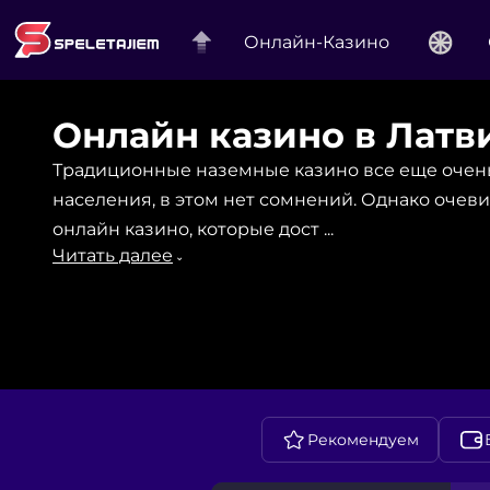
Онлайн-Казино
Онлайн казино в Латв
Традиционные наземные казино все еще очен
населения, в этом нет сомнений. Однако очеви
онлайн казино, которые дост ...
Читать далее
⌄
Рекомендуем