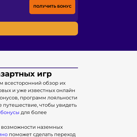
ПОЛУЧИТЬ БОНУС
азартных игр
ам всесторонний обзор их
овых и уже известных онлайн
бонусов, программ лояльности
е путешествие, чтобы увидеть
 бонусы
для более
т возможности наземных
ино
поможет сделать переход