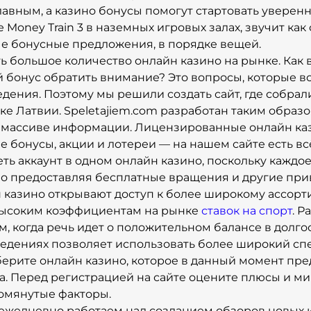
авным, а казино бонусы помогут стартовать уверенне
Money Train 3 в наземных игровых залах, звучит как
е бонусные предложения, в порядке вещей.
ь большое количество онлайн казино на рынке. Как 
 бонус обратить внимание? Это вопросы, которые воз
дения. Поэтому мы решили создать сайт, где собра
ке Латвии. Speletajiem.com разработан таким образо
 массиве информации. Лицензированные онлайн ка
 бонусы, акции и лотереи — на нашем сайте есть вс
ть аккаунт в одном онлайн казино, поскольку каждо
но предоставляя бесплатные вращения и другие прив
 казино открывают доступ к более широкому ассорти
 высоким коэффициентам на рынке
ставок на спорт
. 
 когда речь идет о положительном балансе в долго
ведениях позволяет использовать более широкий спе
берите онлайн казино, которое в данный момент пре
а. Перед регистрацией на сайте оцените плюсы и м
омянутые факторы.
, ежедневно работаем над созданием обзоров новых 