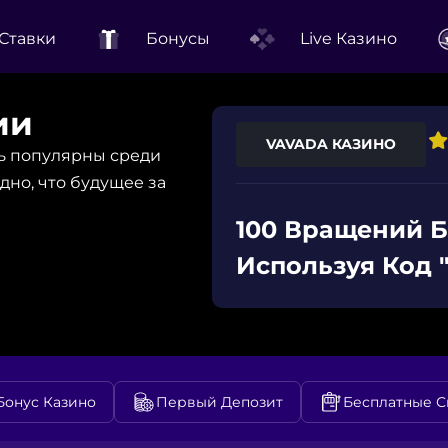
Ставки
Бонусы
Live Казино
ии
VAVADA КАЗИНО
ь популярны среди
дно, что будущее за
100 Вращений Б
Используя Код "
Бонус Казино
Первый Депозит
Бесплатные 