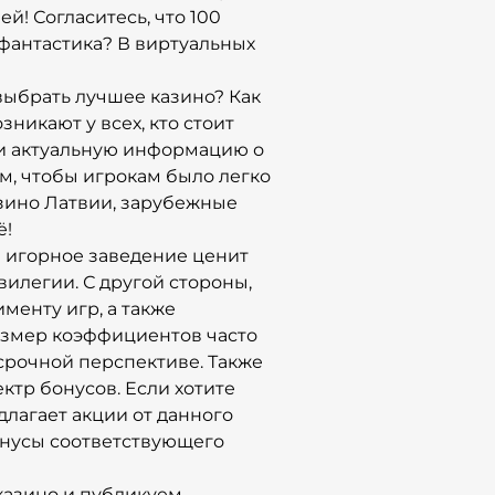
й! Согласитесь, что 100
 фантастика? В виртуальных
выбрать лучшее казино? Как
никают у всех, кто стоит
ли актуальную информацию о
м, чтобы игрокам было легко
зино Латвии, зарубежные
ё!
е игорное заведение ценит
илегии. С другой стороны,
менту игр, а также
Размер коэффициентов часто
срочной перспективе. Также
ктр бонусов. Если хотите
длагает акции от данного
инусы соответствующего
казино и публикуем