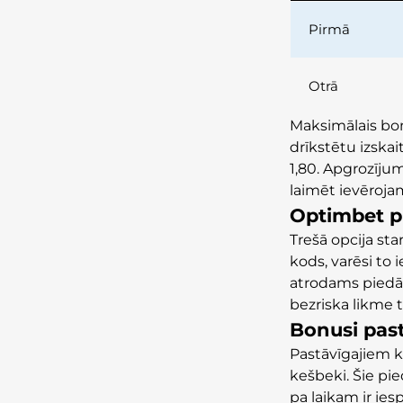
Pirmā
Otrā
Maksimālais bon
drīkstētu izskai
1,80. Apgrozīju
laimēt ievēroj
Optimbet 
Trešā opcija sta
kods, varēsi to 
atrodams piedāv
bezriska likme to
Bonusi pas
Pastāvīgajiem k
kešbeki. Šie pie
pa laikam ir ie