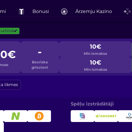
mi
Bonusi
Ārzemju Kazino
 LATVIJĀ
10€
-
00€
Min iemaksa
10€
Bezriska
nuss
griezieni
Min izmaksa
ta likmes
Spēļu izstrādātāji