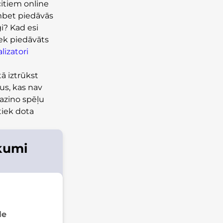
citiem online
imbet piedāvās
gi? Kad esi
iek piedāvāts
alizatori
tā iztrūkst
us, kas nav
kazino spēļu
tiek dota
kumi
le