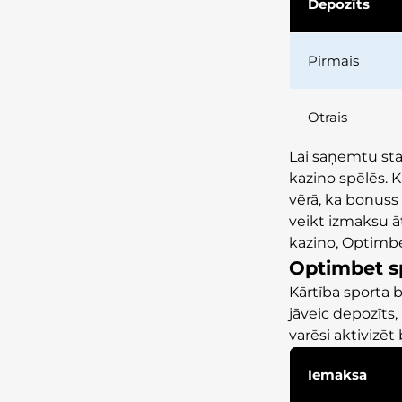
Depozīts
Pirmais
Otrais
Lai saņemtu sta
kazino spēlēs. 
vērā, ka bonuss
veikt izmaksu ā
kazino, Optimb
Optimbet s
Kārtība sporta 
jāveic depozīts
varēsi aktivizē
Iemaksa