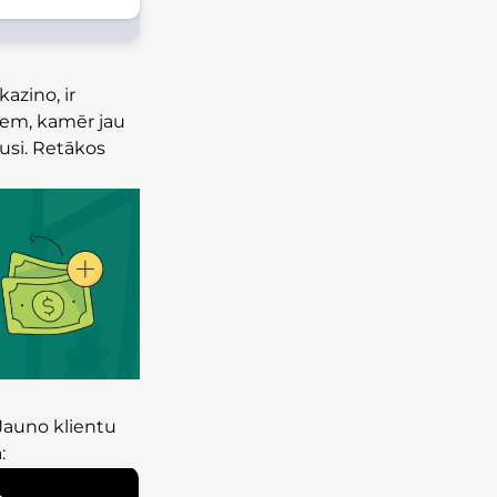
azino, ir
siem, kamēr jau
usi. Retākos
 Jauno klientu
: