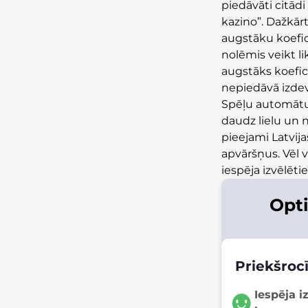
piedāvāti citādi
kazino”. Dažkārt
augstāku koefici
nolēmis veikt li
augstāks koefici
nepiedāvā izdev
Spēļu automātu i
daudz lielu un 
pieejami Latvija
apvāršņus. Vēl v
iespēja izvēlēt
Opti
Priekšroc
Iespēja i