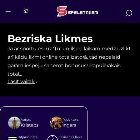
🎁
Bezriska Likmes
Ja ar sportu esi uz 'Tu' un ik pa laikam mēdz uzlikt
arī kādu likmi online totalizatorā, tad nepalaid
garām iespēju saņemt bonusus! Populārākais
total...
Lasīt vairāk
⌄
Autors
Redaktors
Kristaps
Ingars
Atjaunināts
Lasīšanas laiks