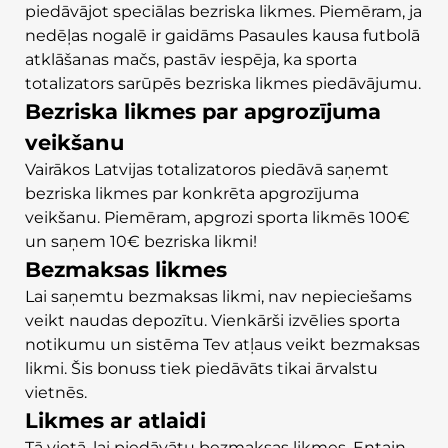
piedāvājot speciālas bezriska likmes. Piemēram, ja
nedēļas nogalē ir gaidāms Pasaules kausa futbolā
atklāšanas mačs, pastāv iespēja, ka sporta
totalizators sarūpēs bezriska likmes piedāvājumu.
Bezriska likmes par apgrozījuma
veikšanu
Vairākos Latvijas totalizatoros piedāvā saņemt
bezriska likmes par konkrēta apgrozījuma
veikšanu. Piemēram, apgrozi sporta likmēs 100€
un saņem 10€ bezriska likmi!
Bezmaksas likmes
Lai saņemtu bezmaksas likmi, nav nepieciešams
veikt naudas depozītu. Vienkārši izvēlies sporta
notikumu un sistēma Tev atļaus veikt bezmaksas
likmi. Šis bonuss tiek piedāvāts tikai ārvalstu
vietnēs.
Likmes ar atlaidi
Tā vietā, lai piedāvātu bezmaksas likmes, Entain