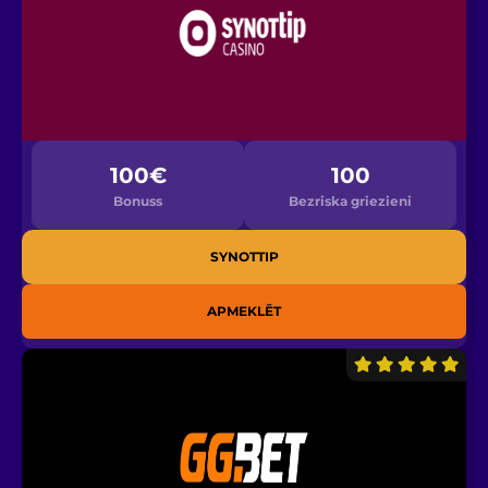
100€
100
Bonuss
Bezriska griezieni
SYNOTTIP
APMEKLĒT