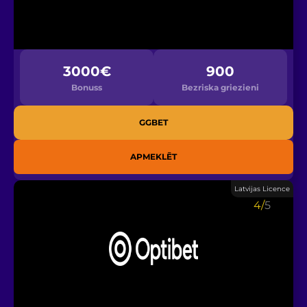
3000€
900
Bonuss
Bezriska griezieni
GGBET
APMEKLĒT
Latvijas Licence
4/
5