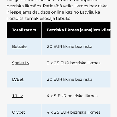
bezriska likmēm. Patiesībā veikt likmes bez riska
ir iespējams daudzos online kazino Latvijā, kā
norādīts zemāk esošajā tabulā:
Totalizators
Bezriska likmes jaunajiem klienti
Betsafe
20 EUR likme bez riska
Spelet.lv
3 x 25 EUR bezriska likmes
LVBet
20 EUR likme bez riska
11.lv
4 x 5 EUR bezriska likmes
Olybet
4 x 25 EUR bezriska likmes