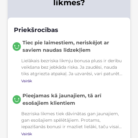
likmes?
Priekšrocības
Tiec pie laimestiem, neriskējot ar
saviem naudas līdzekļiem
Lielākais bezriska likmju bonusa pluss ir derību
veikšana bez jebkāda riska. Ja zaudēsi, nauda
tiks atgriezta atpakaļ. Ja uzvarēsi, vari paturēt
visu laimestu. Veicot bezmaksas likmes, var
Vairāk
derēt uz riskantākiem iznākumiem ar lielākiem
koeficientiem. Visu vai neko!
Pieejamas kā jaunajiem, tā arī
esošajiem klientiem
Bezriska likmes tiek dāvinātas gan jaunajiem,
gan esošajiem spēlētājiem. Protams,
iepazīšanās bonusi ir mazliet lielāki, taču visai
labus piedāvājumus saņems arī lojālie klienti.
Vairāk