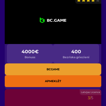
4000€
400
Bonuss
Bezriska griezieni
BCGAME
APMEKLĒT
Latvijas Licence
3/
5