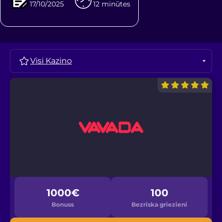
17/10/2025
12 minūtes
Visi Kazino
1000€
100
Bonuss
Bezriska griezieni