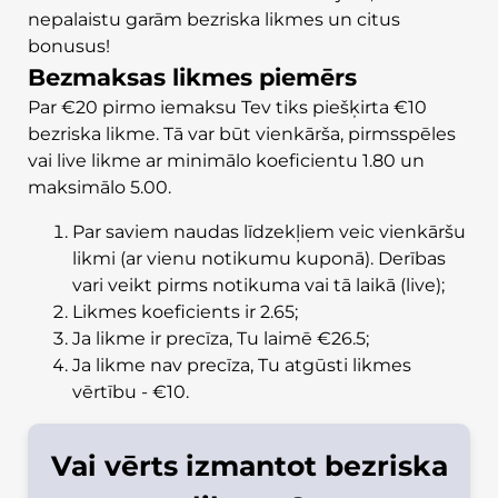
nepalaistu garām bezriska likmes un citus
bonusus!
Bezmaksas likmes piemērs
Par €20 pirmo iemaksu Tev tiks piešķirta €10
bezriska likme. Tā var būt vienkārša, pirmsspēles
vai live likme ar minimālo koeficientu 1.80 un
maksimālo 5.00.
Par saviem naudas līdzekļiem veic vienkāršu
likmi (ar vienu notikumu kuponā). Derības
vari veikt pirms notikuma vai tā laikā (live);
Likmes koeficients ir 2.65;
Ja likme ir precīza, Tu laimē €26.5;
Ja likme nav precīza, Tu atgūsti likmes
vērtību - €10.
Vai vērts izmantot bezriska