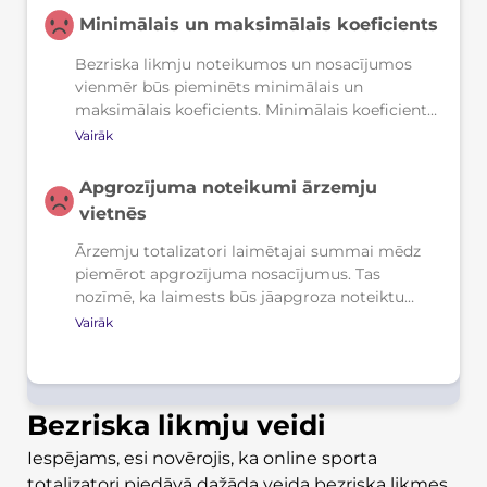
Minimālais un maksimālais koeficients
Bezriska likmju noteikumos un nosacījumos
vienmēr būs pieminēts minimālais un
maksimālais koeficients. Minimālais koeficients
parasti ir robežās no 1,50 līdz 1,70, kamēr
Vairāk
maksimālais lielākoties ir no 5,00 līdz 8,00.
Apgrozījuma noteikumi ārzemju
vietnēs
Ārzemju totalizatori laimētajai summai mēdz
piemērot apgrozījuma nosacījumus. Tas
nozīmē, ka laimests būs jāapgroza noteiktu
reižu skaitu, un tikai pēc tam to varēs izskaitīt.
Vairāk
Bezriska likmju veidi
Iespējams, esi novērojis, ka online sporta
totalizatori piedāvā dažāda veida bezriska likmes.