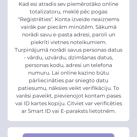
Kad esi atradis sev piemērotāko online
totalizatoru, meklē pēc pogas
"Reģistrēties". Konta izveide neaizņems
vairāk par piecām minūtēm. Sākumā
norādi savu e-pasta adresi, paroli un
piekrīti vietnes noteikumiem.
Turpinājumā norādi savus personas datus
- vārdu, uzvārdu, dzimšanas datus,
personas kodu, adresi un telefona
numuru. Lai online kazino būtu
pārliecināties par sniegto datu
patiesumu, nāksies veikt verifikāciju. To
varēsi paveikt, pievienojot kontam pases
vai ID kartes kopiju. Citviet var verificēties
ar Smart ID vai E-paraksts lietotnēm.