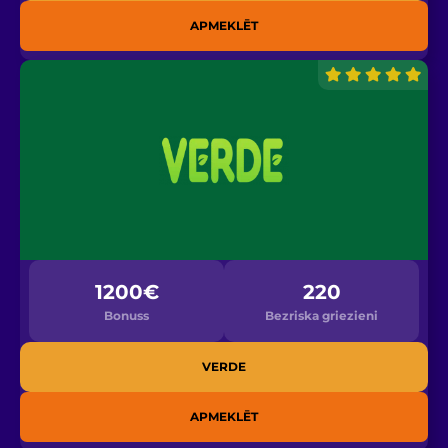
APMEKLĒT
1200€
220
Bonuss
Bezriska griezieni
VERDE
APMEKLĒT