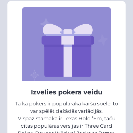
Izvēlies pokera veidu
Tā kā pokers ir populārākā kāršu spēle, to
var spēlēt dažādās variācijās.
Vispazīstamākā ir Texas Hold ’Em, taču
citas populāras versijas ir Three Card