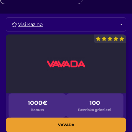
Visi Kazino
1000€
100
Bonuss
Bezriska griezieni
VAVADA