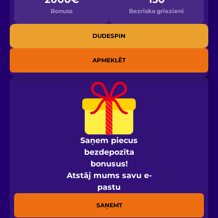
Bonuss
Bezriska griezieni
DUDESPIN
APMEKLĒT
Saņem piecus
bezdepozīta
bonusus!
Atstāj mums savu e-
pastu
SAŅEMT