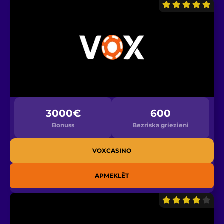
3000€
600
Bonuss
Bezriska griezieni
VOXCASINO
APMEKLĒT