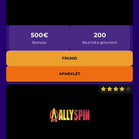
500€
200
Bonuss
Bezriska griezieni
FRUMZI
APMEKLĒT