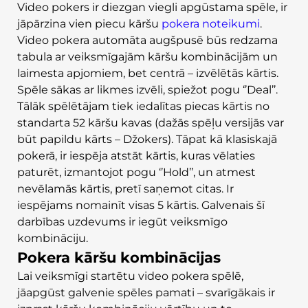
Video pokers ir diezgan viegli apgūstama spēle, ir
jāpārzina vien piecu kāršu
pokera noteikumi
.
Video pokera automāta augšpusē būs redzama
tabula ar veiksmīgajām kāršu kombinācijām un
laimesta apjomiem, bet centrā – izvēlētās kārtis.
Spēle sākas ar likmes izvēli, spiežot pogu ‘’Deal’’.
Tālāk spēlētājam tiek iedalītas piecas kārtis no
standarta 52 kāršu kavas (dažās spēļu versijās var
būt papildu kārts – Džokers). Tāpat kā klasiskajā
pokerā, ir iespēja atstāt kārtis, kuras vēlaties
paturēt, izmantojot pogu ‘’Hold’’, un atmest
nevēlamās kārtis, pretī saņemot citas. Ir
iespējams nomainīt visas 5 kārtis. Galvenais šī
darbības uzdevums ir iegūt veiksmīgo
kombināciju.
Pokera kāršu kombinācijas
Lai veiksmīgi startētu video pokera spēlē,
jāapgūst galvenie spēles pamati – svarīgākais ir