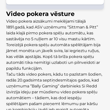
Video pokera vēsture
Video pokera aizsākumi meklējami tālajā
1891.gadā, kad ASV uzņēmums ‘’Sittman & Pitt’’
laida klajā pirmo pokera spēļu automātu, kas
sastāvēja no 5 ruļļiem ar 10 visu mastu kārtīm.
Toreizējā pokera spēļu automāta spēlētājam bija
jāmet monēta un jāvelk svira, lai iegrieztu ruļļus,
kas vēlāk apstājās. Kopš tā brīža pokera spēļu
automāti tika nemitīgi uzlaboti un pilnveidoti ar
papildu funkcijām.
Taču tāds video pokers, kādu to pazīstam šodien,
radās 20.gadsimta septiņdesmitajos gados, kad
uzņēmuma ‘’Bally Gaming’’ darbinieks Si Redd
izvirzīja ideju par mūsdienu video pokera spēļu
automātiem – tādiem, kas dod iespēju
spēlētājam pašam pieņemt lēmumu par kāršu
un kombināciju izvēli jeb mainīt automāta