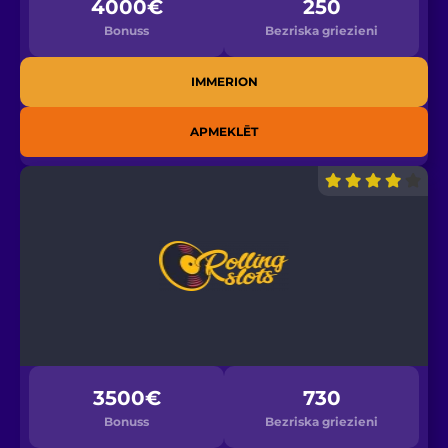
4000€
250
Bonuss
Bezriska griezieni
IMMERION
APMEKLĒT
3500€
730
Bonuss
Bezriska griezieni