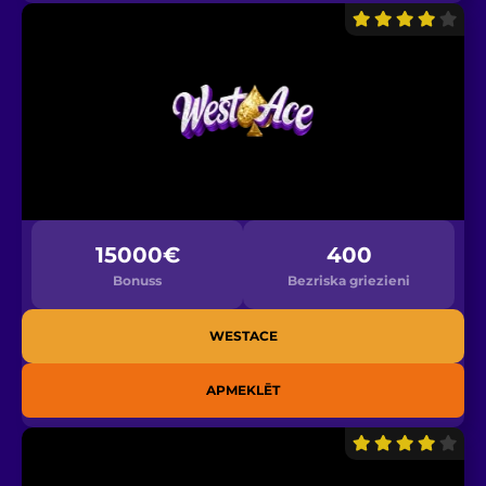
15000€
400
Bonuss
Bezriska griezieni
WESTACE
APMEKLĒT