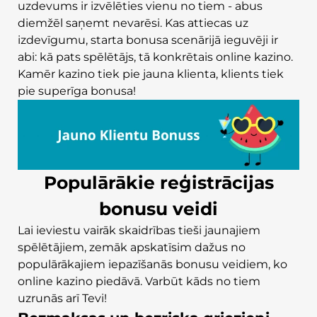
uzdevums ir izvēlēties vienu no tiem - abus
diemžēl saņemt nevarēsi. Kas attiecas uz
izdevīgumu, starta bonusa scenārijā ieguvēji ir
abi: kā pats spēlētājs, tā konkrētais online kazino.
Kamēr kazino tiek pie jauna klienta, klients tiek
pie superīga bonusa!
Populārākie reģistrācijas
bonusu veidi
Lai ieviestu vairāk skaidrības tieši jaunajiem
spēlētājiem, zemāk apskatīsim dažus no
populārākajiem iepazīšanās bonusu veidiem, ko
online kazino piedāvā. Varbūt kāds no tiem
uzrunās arī Tevi!