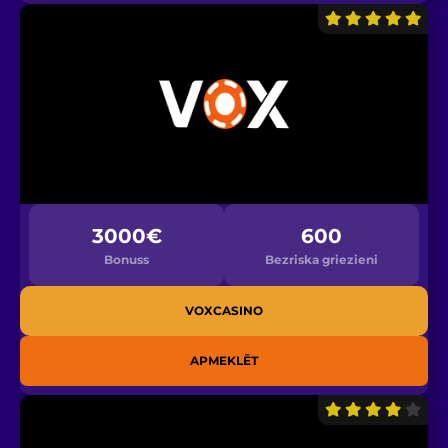
3000€
600
Bonuss
Bezriska griezieni
VOXCASINO
APMEKLĒT