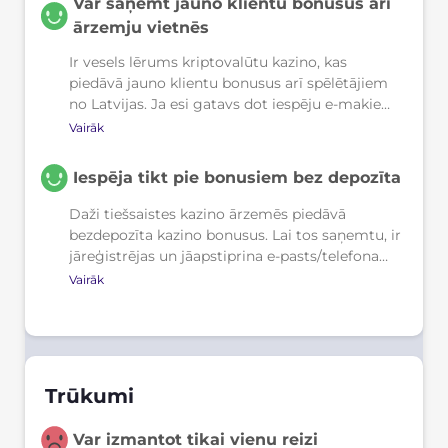
Var saņemt jauno klientu bonusus arī
ārzemju vietnēs
Ir vesels lērums kriptovalūtu kazino, kas
piedāvā jauno klientu bonusus arī spēlētājiem
no Latvijas. Ja esi gatavs dot iespēju e-makiem
vai kriptovalūtām, vari piekļūt iespaidīgākajiem
Vairāk
bonusiem pasaulē.
Iespēja tikt pie bonusiem bez depozīta
Daži tiešsaistes kazino ārzemēs piedāvā
bezdepozīta kazino bonusus. Lai tos saņemtu, ir
jāreģistrējas un jāapstiprina e-pasts/telefona
numurs.
Vairāk
Trūkumi
Var izmantot tikai vienu reizi