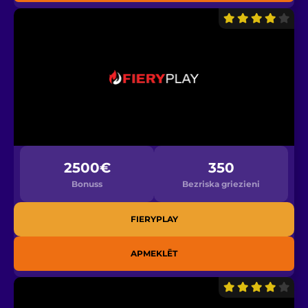
2500€
350
Bonuss
Bezriska griezieni
FIERYPLAY
APMEKLĒT