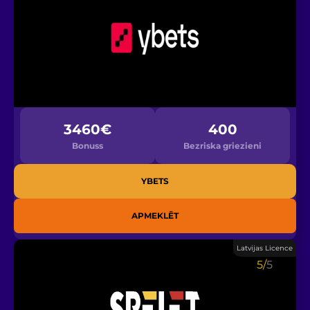
3460€
400
Bonuss
Bezriska griezieni
YBETS
APMEKLĒT
Latvijas Licence
5/
5