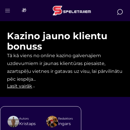
🎁
Kazino jauno klientu
bonuss
Tā kā viens no online kazino galvenajiem
uzdevumiem ir jaunas klientūras piesaiste,
azartspēļu vietnes ir gatavas uz visu, lai pārvilinātu
pēc iespēja...
Lasīt vairāk
⌄
Autors
Redaktors
Kristaps
Ingars