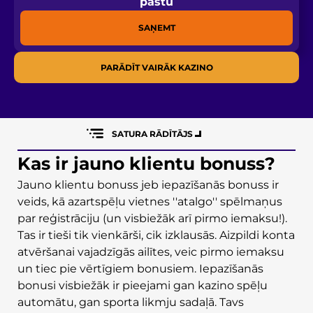
pastu
SAŅEMT
PARĀDĪT VAIRĀK KAZINO
SATURA RĀDĪTĀJS
Kas ir jauno klientu bonuss?
Jauno klientu bonuss jeb iepazīšanās bonuss ir
veids, kā azartspēļu vietnes ''atalgo'' spēlmaņus
par reģistrāciju (un visbiežāk arī pirmo iemaksu!).
Tas ir tieši tik vienkārši, cik izklausās. Aizpildi konta
atvēršanai vajadzīgās ailītes, veic pirmo iemaksu
un tiec pie vērtīgiem bonusiem. Iepazīšanās
bonusi visbiežāk ir pieejami gan kazino spēļu
automātu, gan sporta likmju sadaļā. Tavs