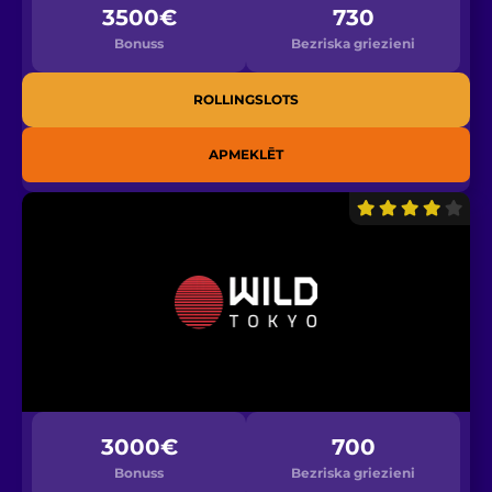
3500€
730
Bonuss
Bezriska griezieni
ROLLINGSLOTS
APMEKLĒT
3000€
700
Bonuss
Bezriska griezieni