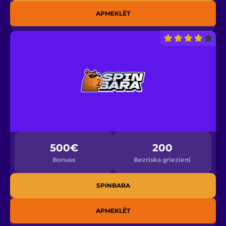
APMEKLĒT
500€
200
Bonuss
Bezriska griezieni
SPINBARA
APMEKLĒT