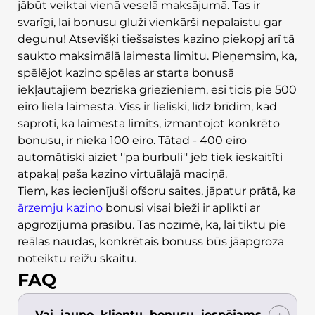
jābūt veiktai vienā veselā maksājumā. Tas ir
svarīgi, lai bonusu gluži vienkārši nepalaistu gar
degunu! Atsevišķi tiešsaistes kazino piekopj arī tā
saukto maksimālā laimesta limitu. Pieņemsim, ka,
spēlējot kazino spēles ar starta bonusā
iekļautajiem bezriska griezieniem, esi ticis pie 500
eiro liela laimesta. Viss ir lieliski, līdz brīdim, kad
saproti, ka laimesta limits, izmantojot konkrēto
bonusu, ir nieka 100 eiro. Tātad - 400 eiro
automātiski aiziet ''pa burbuli'' jeb tiek ieskaitīti
atpakaļ paša kazino virtuālajā maciņā.
Tiem, kas iecienījuši ofšoru saites, jāpatur prātā, ka
ārzemju kazino
bonusi visai bieži ir aplikti ar
apgrozījuma prasību. Tas nozīmē, ka, lai tiktu pie
reālas naudas, konkrētais bonuss būs jāapgroza
noteiktu reižu skaitu.
FAQ
Vai jauno klientu bonusu iespējams