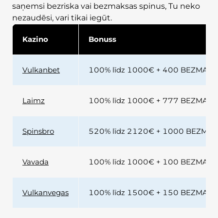
saņemsi bezriska vai bezmaksas spinus, Tu neko
nezaudēsi, vari tikai iegūt.
Kazino
Bonuss
Vulkanbet
100% līdz 1000€ + 400 BEZMAKS
Laimz
100% līdz 1000€ + 777 BEZMAKS
Spinsbro
520% līdz 2120€ + 1000 BEZMAK
Vavada
100% līdz 1000€ + 100 BEZMAKS
Vulkanvegas
100% līdz 1500€ + 150 BEZMAKS