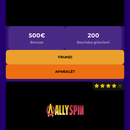
500€
200
Bonuss
Bezriska griezieni
FRUMZI
APMEKLĒT