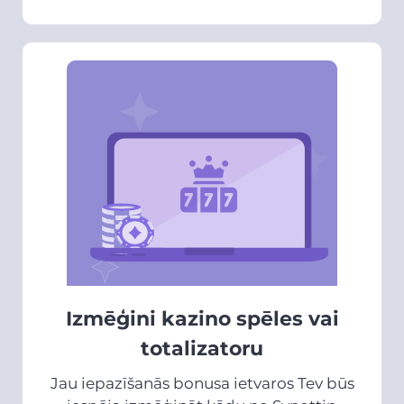
Izmēģini kazino spēles vai
totalizatoru
Jau iepazīšanās bonusa ietvaros Tev būs