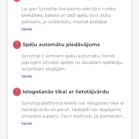
Lai gan Synottip live kazino sekcijā ir rulete,
blekdžeks, bakara un daži spēļu šovi, būtu
patīkami, ja izvēle būtu mazliet plašāka!
Vairāk
Spēļu automātu piedāvājums
Synottip ir simtiem spēļu automātu, tomēr
joprojām iztrūkst spēles no daudzām spēlētāju
iecienītām studijām.
Vairāk
Ielogošanās tikai ar lietotājvārdu
Synottip platformā klienti var ielogoties tikai ar
lietotājvārdu un paroli, tādējādi nav iespējams
izmantot e-pastu. Tas ir kaitinoši, ja, piemēram,
esi aizmirsis savu lietotājvārdu - tā atgūšanai ir
Vairāk
jāraksta uz klientu atbalstu centru.