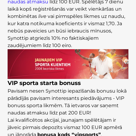
naudas atmaksu
līdz 100 EUR. Spēlētājs 7 dienu
laikā kopš reģistrēšanās var veikt vienkāršas un
kombinētas
live
vai pirmspēles likmes uz naudu,
kur katra notikuma koeficients ir vismaz 1,70. Ja
nebūs paveicies un būsi iebraucis mīnusos,
Synottip atgriezīs 10% no faktiskajiem
zaudējumiem līdz 100 eiro.
VIP sporta starta bonuss
Pavisam nesen Synottip iepazīšanās bonusu lokā
pārādījās pavisam interesants piedāvājums - VIP
bonuss sporta likmēm. Tā ietvaros var saņemt
naudas atmaksu līdz pat 200 EUR!
Lai kvalificētos akcijai, jaunajam spēlētājam ir
jāveic pirmais depozīts vismaz 100 EUR apmērā
un jānorāda
bonusa kods “vipsports”
.