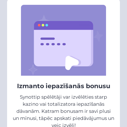
Izmanto iepazīšanās bonusu
Synottip spēlētāji var izvēlēties starp
kazino vai totalizatora iepazīšanās
dāvanām. Katram bonusam ir savi plusi
un mīnusi, tāpēc apskati piedāvājumus un
veic izvēli!