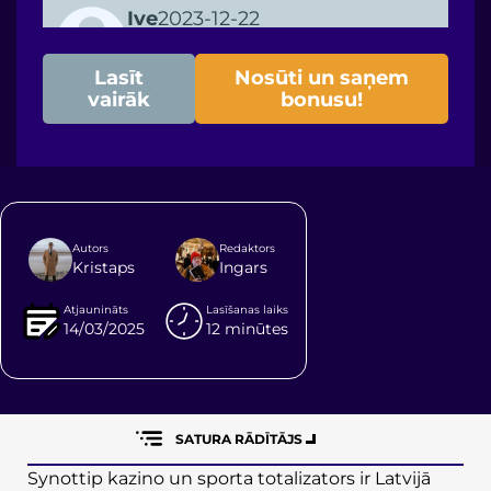
Ive
2023-12-22
Ļoti labi!
Lasīt
Nosūti un saņem
vairāk
bonusu!
Natalija Balandina
2023-11-18
Loti forsh veb sajt
Sandra
2023-11-14
Super
Autors
Redaktors
Kristaps
Ingars
Ozods
2023-10-08
Atjaunināts
Lasīšanas laiks
14/03/2025
12 minūtes
Loti labs veb sajt rekomendet
SATURA RĀDĪTĀJS
Synottip kazino un sporta totalizators ir Latvijā