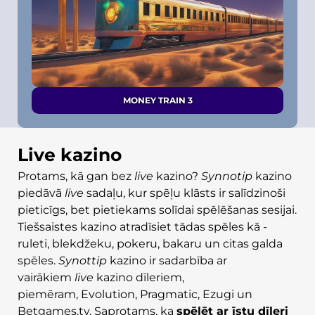
MONEY TRAIN 3
Live kazino
Protams, kā gan bez
live
kazino?
Synnotip
kazino
piedāvā
live
sadaļu, kur spēļu klāsts ir salīdzinoši
pieticīgs, bet pietiekams solīdai spēlēšanas sesijai.
Tiešsaistes kazino atradīsiet tādas spēles kā -
ruleti, blekdžeku, pokeru, bakaru un citas galda
spēles.
Synottip
kazino ir sadarbība ar
vairākiem
live
kazino dīleriem,
piemēram, Evolution, Pragmatic, Ezugi un
Betgames.tv. Saprotams, ka
spēlēt ar īstu dīleri