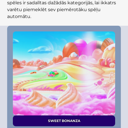
spēles ir sadalītas dažādās kategorijās, lai ikkatrs
varētu piemeklēt sev piemērotāku spēļu
automātu.
SWEET BONANZA