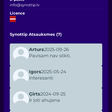
info@synottip.lv
Licence
Synottip Atsauksmes (7)
Arturs
2025-09-26
Pavisam nav slikti.
Igors
2025-05-24
Interesanti
Ģirts
2024-09-25
Ir ļoti ahujena