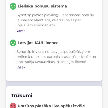
Lieliska bonusu sistēma
Synottip piešķir pievilcīgu iepazīšanās bonusu
jaunajiem klientiem, kā arī rūpējas par
lojālajiem spēlmaņiem.
Vairāk
Latvijas IAUI licence
Synottip ir viens no Latvijas populārākajiem
online kazino, kas darbojas saskaņā ar Izložu un
azartspēļu uzraudzības inspekcijas licenci.
Vairāk
Trūkumi
Prasītos plašāka live spēļu izvēle