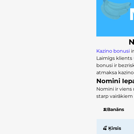
N
Kazino bonusi
i
Laimīgs klients 
bonusi ir bezris
atmaksa kazino s
Nomini Iep
Nomini ir viens
starp vairākiem
🍌Banāns
🍒 Ķirsis