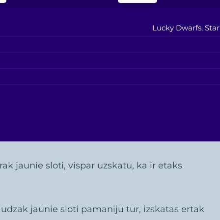
Lucky Dwarfs, Sta
ak jaunie sloti, vispar uzskatu, ka ir etaks
dzak jaunie sloti pamaniju tur, izskatas ertak