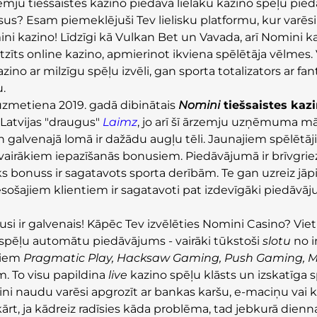
rzemju tiešsaistes kazino piedāvā lielāku kazino spēļu pi
us? Esam piemeklējuši Tev lielisku platformu, kur varēsi
ni kazino! Līdzīgi kā Vulkan Bet un Vavada, arī Nomini ka
tzīts online kazino, apmierinot ikviena spēlētāja vēlmes. 
ino ar milzīgu spēļu izvēli, gan sporta totalizators ar fan
.
zmetiena 2019. gadā dibinātais
Nomini
tiešsaistes kaz
Latvijas "draugus"
Laimz
, jo arī šī ārzemju uzņēmuma māj
 galvenajā lomā ir dažādu augļu tēli. Jaunajiem spēlētāji
p vairākiem iepazīšanās bonusiem. Piedāvājumā ir brīvgri
s bonuss ir sagatavots sporta derībām. Te gan uzreiz jāpi
esošajiem klientiem ir sagatavoti pat izdevīgāki piedāvā
usi ir galvenais! Kāpēc Tev izvēlēties Nomini Casino? Vie
pēļu automātu piedāvājums - vairāki tūkstoši
slotu
no i
diem
Pragmatic Play, Hacksaw Gaming, Push Gaming, 
. To visu papildina
live
kazino spēļu klāsts un izskatīga 
ni naudu varēsi apgrozīt ar bankas karšu, e-maciņu vai 
ārt, ja kādreiz radīsies kāda problēma, tad jebkurā dienn