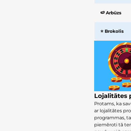
🍉 Arbūzs
⭐ Brokolis
Lojalitātes
Protams, ka sa
ar lojalitātes p
programmas, t
piemēroti tā tem