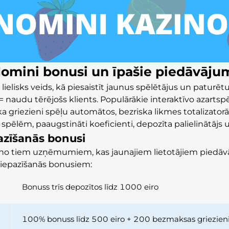
omini bonusi un īpašie piedāvāju
r lielisks veids, kā piesaistīt jaunus spēlētājus un paturēt
= naudu tērējošs klients. Populārākie interaktīvo azarts
ka griezieni spēļu automātos, bezriska likmes totalizator
pēlēm, paaugstināti koeficienti, depozīta palielinātājs un
azīšanās bonusi
 no tiem uzņēmumiem, kas jaunajiem lietotājiem piedāvā
 iepazīšanās bonusiem:
Bonuss trīs depozītos līdz 1000 eiro
100% bonuss līdz 500 eiro + 200 bezmaksas griezien