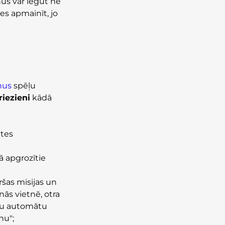
us var iegūt ne
ies apmainīt, jo
nus
spēļu
iezieni
kādā
ātes
rā apgrozītie
āršas misijas un
nās vietnē, otra
ēļu automātu
nu";