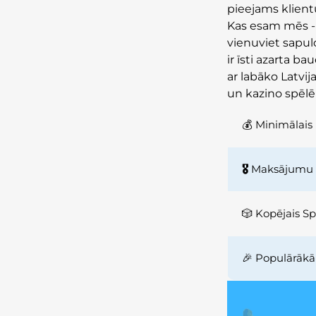
pieejams klient
Kas esam mēs 
vienuviet sapul
ir īsti azarta ba
ar labāko Latvi
un kazino spēlē
💰 Minimālais
🎖️
Maksājumu 
🎲 Kopējais Sp
🎉 Populārākā