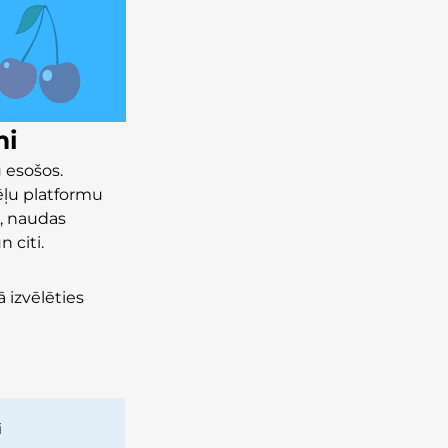
mi
u esošos.
pēļu platformu
ā, naudas
 citi.
 izvēlēties
i