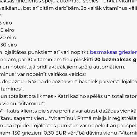
ksas griezienus spēļu automātu spēlēs. Turklāt vitamīn
 veikšanu, bet arī citām darbībām. Jo vairāk vitamīnus vēl
s:
5 eiro
10 eiro
20 eiro
 30 eiro
 lojalitātes punktiem arī vari nopirkt
bezmaksas griezie
ēram, par 10 vitamīniem tiek piešķirti
20 bezmaksas gr
 un noteiktajā brīdī aktuālajiem spēļu automātiem.
amīnus" var nopelnīt vairākos veidos:
 depozītu - 5 % no depozīta vērtības tiek pārvērsti lojalit
tamīnos";
 un totalizatora likmes - Katri kazino spēlēs un totalizato
a vienu "Vitamīnu";
s" - katrs klients pie sava profila var atrast dažādas vienk
dīšanu saņemt vienu "Vitamīnu". Pirmā misija ir reģistrēša
nusa izpilde. Lojalitātes punktus var nopelnīt arī par sp
ram, 150 griezieni 0.30 EUR vērtībā dāvina vienu "Vitamī