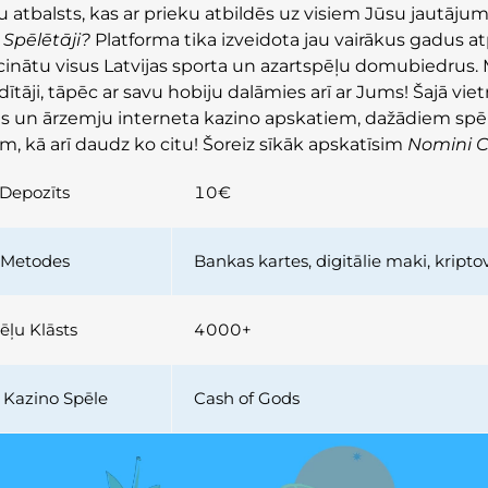
u atbalsts, kas ar prieku atbildēs uz visiem Jūsu jautāju
-
Spēlētāji?
Platforma tika izveidota jau vairākus gadus atp
cinātu visus Latvijas sporta un azartspēļu domubiedru
udītāji, tāpēc ar savu hobiju dalāmies arī ar Jums! Šajā viet
jas un ārzemju interneta kazino apskatiem, dažādiem s
m, kā arī daudz ko citu! Šoreiz sīkāk apskatīsim
Nomini C
 Depozīts
10€
Metodes
Bankas kartes, digitālie maki, kripto
ēļu Klāsts
4000+
 Kazino Spēle
Cash of Gods