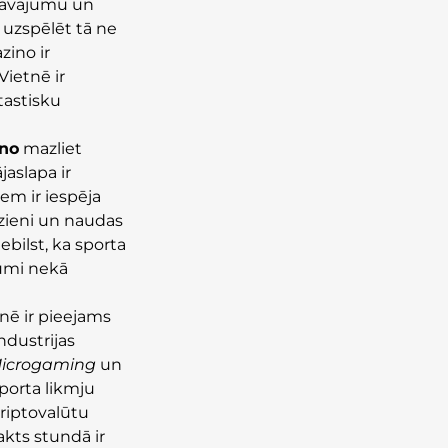
edāvājumu un
 uzspēlēt tā ne
zino ir
Vietnē ir
tastisku
ino
mazliet
aslapa ir
em ir iespēja
ezieni un naudas
ebilst, ka sporta
jumi nekā
tnē ir pieejams
ndustrijas
Microgaming
un
sporta likmju
kriptovalūtu
akts stundā ir