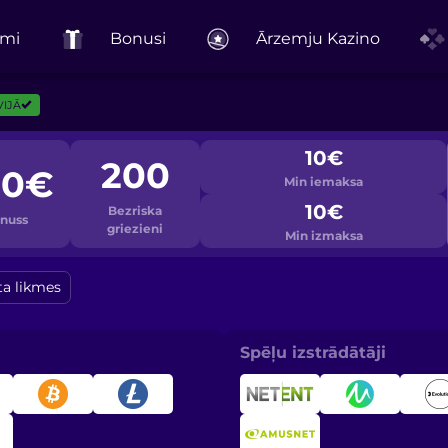
mi
Bonusi
Ārzemju Kazino
VIJĀ
10€
200
00€
Min iemaksa
10€
Bezriska
nuss
griezieni
Min izmaksa
ta likmes
Spēļu izstrādātāji