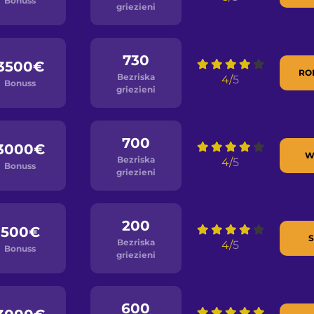
Bonuss
griezieni
730
3500€
RO
Bezriska
4/
5
Bonuss
griezieni
700
3000€
W
Bezriska
4/
5
Bonuss
griezieni
200
500€
Bezriska
4/
5
Bonuss
griezieni
600