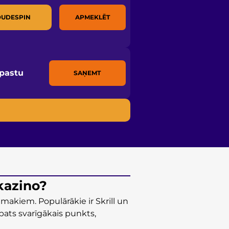
DUDESPIN
APMEKLĒT
pastu
SAŅEMT
kazino?
makiem. Populārākie ir Skrill un
u pats svarīgākais punkts,