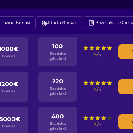
Kazino Bonusi
Starta Bonuss
Bezmaksas Griezi
100
1000€
Bezriska
5/
5
Bonuss
griezieni
220
1200€
Bezriska
5/
5
Bonuss
griezieni
400
15000€
Bezriska
4/
5
Bonuss
griezieni