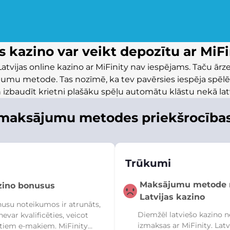
s kazino var veikt depozītu ar MiFi
Latvijas online kazino ar MiFinity nav iespējams. Taču ārz
jumu metode. Tas nozīmē, ka tev pavērsies iespēja spēl
zbaudīt krietni plašāku spēļu automātu klāstu nekā lat
 maksājumu metodes priekšrocība
Trūkumi
Maksājumu metode n
zino bonusus
Latvijas kazino
usu noteikumos ir atrunāts,
Diemžēl latviešo kazino 
var kvalificēties, veicot
izmaksas ar MiFinity. Lat
ktiem e-makiem. MiFinity