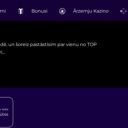
mi
Bonusi
Ārzemju Kazino
vidē, un šoreiz pastāstīsim par vienu no TOP
...
 laiks
ūtes