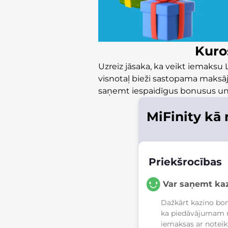
Kuro
Uzreiz jāsaka, ka veikt iemaksu 
visnotaļ bieži sastopama maksā
saņemt iespaidīgus bonusus un i
MiFinity kā
Priekšrocības
Var saņemt ka
Dažkārt kazino bon
ka piedāvājumam ne
iemaksas ar notei