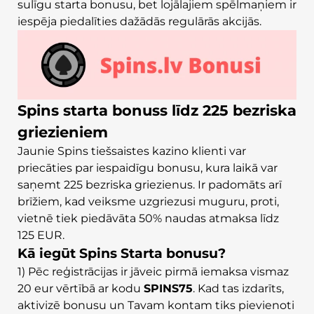
sulīgu starta bonusu, bet lojālajiem spēlmaņiem ir
iespēja piedalīties dažādās regulārās akcijās.
Spins starta bonuss līdz 225 bezriska
griezieniem
Jaunie Spins tiešsaistes kazino klienti var
priecāties par iespaidīgu bonusu, kura laikā var
saņemt 225 bezriska griezienus. Ir padomāts arī
brīžiem, kad veiksme uzgriezusi muguru, proti,
vietnē tiek piedāvāta 50% naudas atmaksa līdz
125 EUR.
Kā iegūt Spins Starta bonusu?
1) Pēc reģistrācijas ir jāveic pirmā iemaksa vismaz
20 eur vērtībā ar kodu
SPINS75
. Kad tas izdarīts,
aktivizē bonusu un Tavam kontam tiks pievienoti