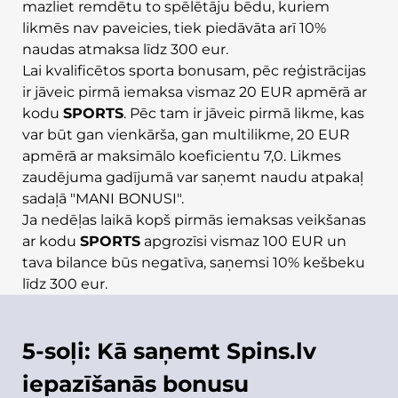
mazliet remdētu to spēlētāju bēdu, kuriem
likmēs nav paveicies, tiek piedāvāta arī 10%
naudas atmaksa līdz 300 eur.
Lai kvalificētos sporta bonusam, pēc reģistrācijas
ir jāveic pirmā iemaksa vismaz 20 EUR apmērā ar
kodu
SPORTS
. Pēc tam ir jāveic pirmā likme, kas
var būt gan vienkārša, gan multilikme, 20 EUR
apmērā ar maksimālo koeficientu 7,0. Likmes
zaudējuma gadījumā var saņemt naudu atpakaļ
sadaļā "MANI BONUSI".
Ja nedēļas laikā kopš pirmās iemaksas veikšanas
ar kodu
SPORTS
apgrozīsi vismaz 100 EUR un
tava bilance būs negatīva, saņemsi 10% kešbeku
līdz 300 eur.
5-soļi: Kā saņemt Spins.lv
iepazīšanās bonusu