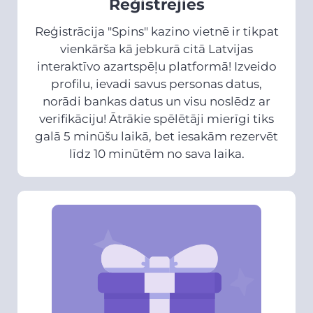
Reģistrējies
Reģistrācija "Spins" kazino vietnē ir tikpat
vienkārša kā jebkurā citā Latvijas
interaktīvo azartspēļu platformā! Izveido
profilu, ievadi savus personas datus,
norādi bankas datus un visu noslēdz ar
verifikāciju! Ātrākie spēlētāji mierīgi tiks
galā 5 minūšu laikā, bet iesakām rezervēt
līdz 10 minūtēm no sava laika.