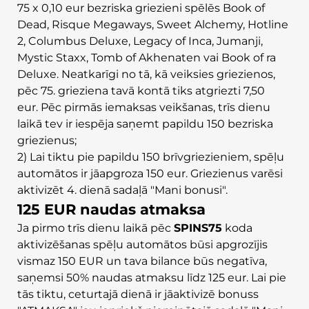
75 x 0,10 eur bezriska griezieni spēlēs Book of
Dead, Risque Megaways, Sweet Alchemy, Hotline
2, Columbus Deluxe, Legacy of Inca, Jumanji,
Mystic Staxx, Tomb of Akhenaten vai Book of ra
Deluxe. Neatkarīgi no tā, kā veiksies griezienos,
pēc 75. grieziena tavā kontā tiks atgriezti 7,50
eur. Pēc pirmās iemaksas veikšanas, trīs dienu
laikā tev ir iespēja saņemt papildu 150 bezriska
griezienus;
2) Lai tiktu pie papildu 150 brīvgriezieniem, spēļu
automātos ir jāapgroza 150 eur. Griezienus varēsi
aktivizēt 4. dienā sadaļā "Mani bonusi".
125 EUR naudas atmaksa
Ja pirmo trīs dienu laikā pēc
SPINS75
koda
aktivizēšanas spēļu automātos būsi apgrozījis
vismaz 150 EUR un tava bilance būs negatīva,
saņemsi 50% naudas atmaksu līdz 125 eur. Lai pie
tās tiktu, ceturtajā dienā ir jāaktivizē bonuss