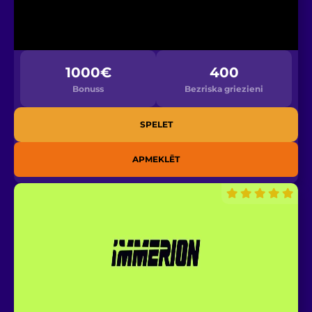
1000€
400
Bonuss
Bezriska griezieni
SPELET
APMEKLĒT