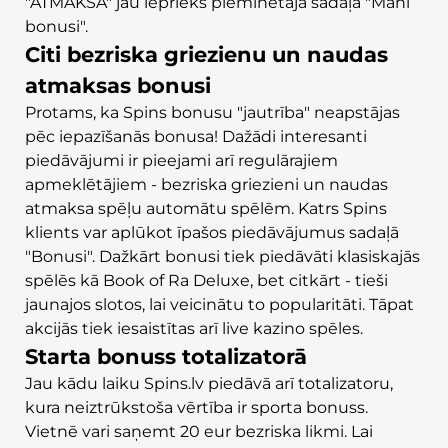
"ATMAKSA" jau iepriekš pieminētajā sadaļā "Mani
bonusi".
Citi bezriska griezienu un naudas
atmaksas bonusi
Protams, ka Spins bonusu "jautrība" neapstājas
pēc iepazīšanās bonusa! Dažādi interesanti
piedāvājumi ir pieejami arī regulārajiem
apmeklētājiem - bezriska griezieni un naudas
atmaksa spēļu automātu spēlēm. Katrs Spins
klients var aplūkot īpašos piedāvājumus sadaļā
"Bonusi". Dažkārt bonusi tiek piedāvāti klasiskajās
spēlēs kā Book of Ra Deluxe, bet citkārt - tieši
jaunajos slotos, lai veicinātu to popularitāti. Tāpat
akcijās tiek iesaistītas arī live kazino spēles.
Starta bonuss totalizatorā
Jau kādu laiku Spins.lv piedāvā arī totalizatoru,
kura neiztrūkstoša vērtība ir sporta bonuss.
Vietnē vari saņemt 20 eur bezriska likmi. Lai