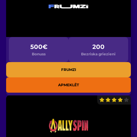
500€
200
Bonuss
Bezriska griezieni
FRUMZI
APMEKLĒT