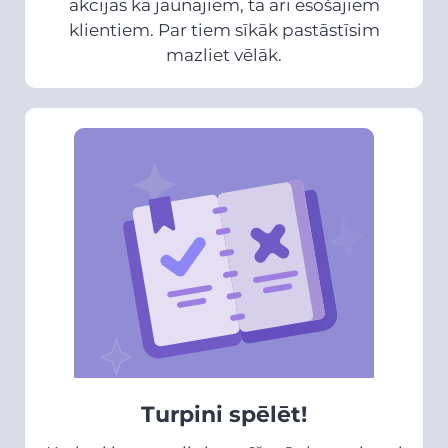
akcijas kā jaunajiem, tā arī esošajiem
klientiem. Par tiem sīkāk pastāstīsim
mazliet vēlāk.
Turpini spēlēt!