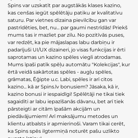
Spins var uzskatīt par augstākās klases kazino,
kas cenšas iegūt spēlētāju patiku ar kvalitatīvu
saturu. Par vietnes dizaina pievilcību gan var
pastrīdēties, bet, nu... par gaumi nestrīdās! Priekš
mums tas ir mazliet par zilu. No pozitīvās puses,
var redzēt, ka pie mājaslapas labu darbiņu ir
padarījuši UI/UX dizaineri, jo visas funkcijas ir ērti
saprotamas un kazino spēles viegli atrodamas.
Mums īpaši patīk spēļu automātu "Kolekcijas", kur
ērtā veidā sakārtotas spēles - augļu spēles,
grāmatas, Ēģipte u.c. Labi, spēles ir arī citos
kazino... kā ar Spins.lv bonusiem? Jāsaka, kā ir,
kazino bonusi ir iespaidīgi! Spēlētāji ne tikai tiek
sagaidīti ar labu iepazīšanās dāvanu, bet arī tiek
pārsteigti ar citām īpašām akcijām un
piedāvājumiem! Arī maksājumu metodes un
klientu atbalsts ir apmierinoši. Varam tikai cerēt,
ka Spins spēs ilgtermiņā noturēt pašu uzlikto