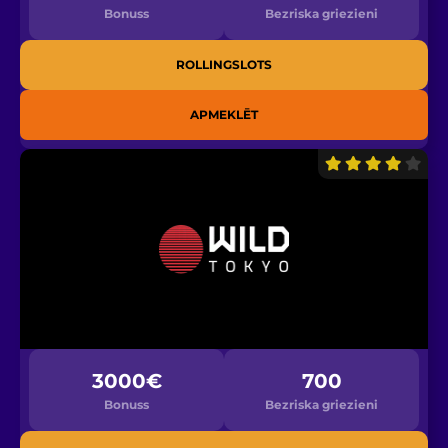
Bonuss
Bezriska griezieni
ROLLINGSLOTS
APMEKLĒT
3000€
700
Bonuss
Bezriska griezieni