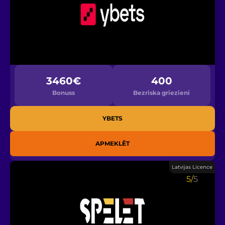
3460€
400
Bonuss
Bezriska griezieni
YBETS
APMEKLĒT
Latvijas Licence
5/
5