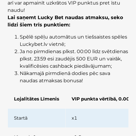
arī var apmainīt uzkrātos VIP punktus pret īstu
naudu!
Lai saņemt Lucky Bet naudas atmaksu, seko
līdzi šiem trīs punktiem:
Spēlē spēļu automātus un tiešsaistes spēles
Luckybet.lv vietnē;
Ja no pirmdienas plkst. 00:00 līdz svētdienas
plkst. 23:59 esi zaudējis 500 EUR un vairāk,
kvalificēsies cashback piedāvājumam;
Nākamajā pirmdienā dodies pēc sava
naudas atmaksas bonusa!
Lojalitātes Līmenis
VIP punkta vērtībā, 0.004
Startā
x1