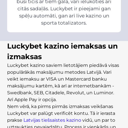
būsi ticis ar tiem galā, vari ielūkoties arī
citās sadaļās. Luckybet ir pieejami gan
spēļu automāti, gan arī live kazino un
sporta totalizators.
Luckybet kazino iemaksas un
izmaksas
Luckybet kazino saviem lietotājiem piedāvā visas
populārākās maksājumu metodes Latvijā. Vari
veikt iemaksu ar VISA un Mastercard banku
maksājumu kartēm, kā arī ar internetbankām -
Swedbank, SEB, Citadele, Revolut, un Luminor.
Arī Apple Pay ir opcija.
Ņem vērā, ka pirms pirmās izmaksas veikšanas
Luckybet var palūgt verificēt kontu. Tā ir ierasta
prakse
Latvijas tiešsaistes kazino
vidū, un par to
uztraukties nevajadzētu. Process ir vienkāršs un