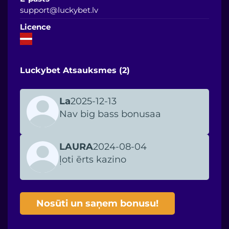
support@luckybet.lv
Licence
Luckybet Atsauksmes (2)
La
2025-12-13
Nav big bass bonusaa
LAURA
2024-08-04
ļoti ērts kazino
Nosūti un saņem bonusu!