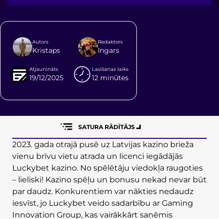
Autors
Redaktors
Kristaps
Ingars
Atjaunināts
Lasīšanas laiks
19/12/2025
12 minūtes
SATURA RĀDĪTĀJS
2023. gada otrajā pusē uz Latvijas kazino brieža
vienu brīvu vietu atrada un licenci iegādājās
Luckybet kazino. No spēlētāju viedokļa raugoties
– lieliski! Kazino spēļu un bonusu nekad nevar būt
par daudz. Konkurentiem var nākties nedaudz
iesvīst, jo Luckybet veido sadarbību ar Gaming
Innovation Group, kas vairākkārt saņēmis