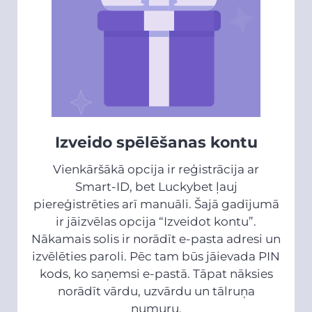
Izveido spēlēšanas kontu
Vienkāršākā opcija ir reģistrācija ar
Smart-ID, bet Luckybet ļauj
piereģistrēties arī manuāli. Šajā gadījumā
ir jāizvēlas opcija “Izveidot kontu”.
Nākamais solis ir norādīt e-pasta adresi un
izvēlēties paroli. Pēc tam būs jāievada PIN
kods, ko saņemsi e-pastā. Tāpat nāksies
norādīt vārdu, uzvārdu un tālruņa
numuru.