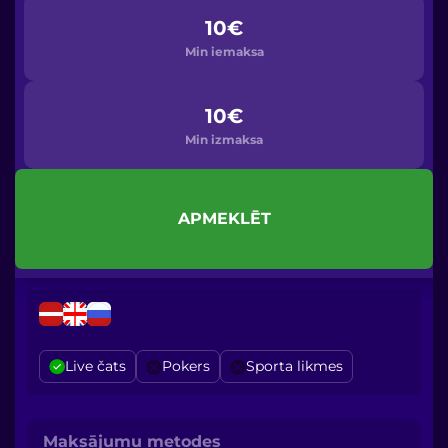
10€
Min iemaksa
10€
Min izmaksa
APMEKLĒT
Live čats
Pokers
Sporta likmes
Maksājumu metodes