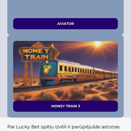
AVIATOR
MONEY TRAIN 3
Par Lucky Bet spēļu izvēli ir parūpējušās astoņas