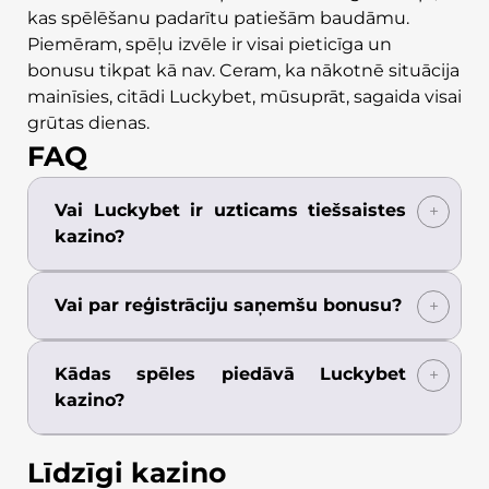
kas spēlēšanu padarītu patiešām baudāmu.
Piemēram, spēļu izvēle ir visai pieticīga un
bonusu tikpat kā nav. Ceram, ka nākotnē situācija
mainīsies, citādi Luckybet, mūsuprāt, sagaida visai
grūtas dienas.
FAQ
Vai Luckybet ir uzticams tiešsaistes
kazino?
Vai par reģistrāciju saņemšu bonusu?
Kādas spēles piedāvā Luckybet
kazino?
Līdzīgi kazino