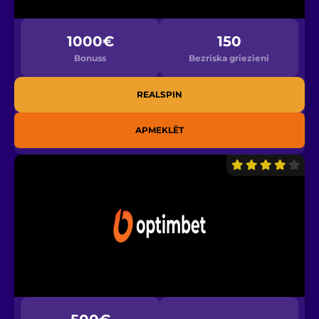
1000€
150
Bonuss
Bezriska griezieni
REALSPIN
APMEKLĒT