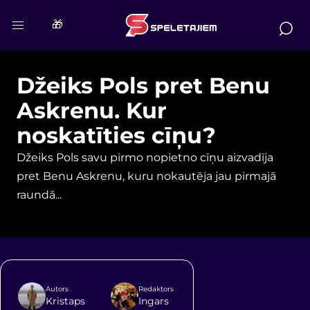
🎁
Džeiks Pols pret Benu
Askrenu. Kur
noskatīties cīņu?
Džeiks Pols savu pirmo nopietno cīņu aizvadīja
pret Benu Askrenu, kuru nokautēja jau pirmajā
raundā...
Autors
Redaktors
Kristaps
Ingars