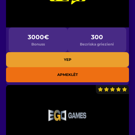
3000€
300
Bonuss
Bezriska griezieni
YEP
APMEKLĒT