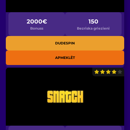
2000€
150
Bonuss
Bezriska griezieni
DUDESPIN
APMEKLĒT