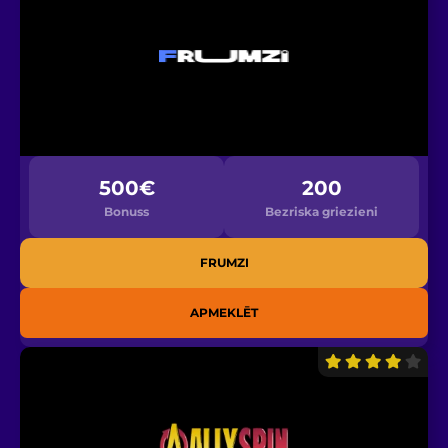
500€
200
Bonuss
Bezriska griezieni
FRUMZI
APMEKLĒT