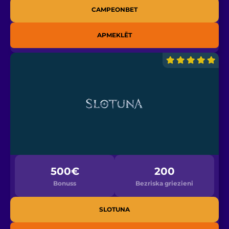
CAMPEONBET
APMEKLĒT
500€
200
Bonuss
Bezriska griezieni
SLOTUNA