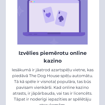
Izvēlies piemērotu online
kazino
Iesākumā ir jāatrod azartspēļu vietne, kas
piedāvā The Dog House spēļu automātu.
Tā kā spēle ir visnotaļ populāra, tas būs
pavisam vienkārši. Kad online kazino
atrasts, ir jāpārbauda, vai tas ir licencēts.
Tāpat ir noderīgi iepazīties ar spēlētāju
atsauksmēm.