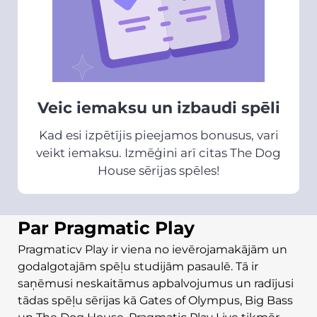
Veic iemaksu un izbaudi spēli
Kad esi izpētījis pieejamos bonusus, vari
veikt iemaksu. Izmēģini arī citas The Dog
House sērijas spēles!
Par Pragmatic Play
Pragmaticv Play ir viena no ievērojamakājām un
godalgotajām spēļu studijām pasaulē. Tā ir
saņēmusi neskaitāmus apbalvojumus un radījusi
tādas spēļu sērijas kā Gates of Olympus, Big Bass