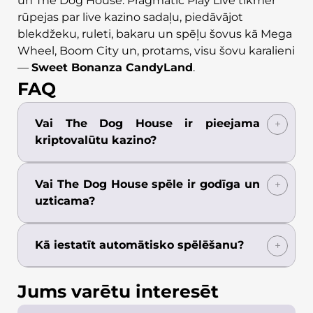
un The Dog House. Pragmatic Play Live tikmēr
rūpejas par live kazino sadaļu, piedāvājot
blekdžeku, ruleti, bakaru un spēļu šovus kā Mega
Wheel, Boom City un, protams, visu šovu karalieni
—
Sweet Bonanza CandyLand
.
FAQ
Vai The Dog House ir pieejama
kriptovalūtu kazino?
Vai The Dog House spēle ir godīga un
uzticama?
Kā iestatīt automātisko spēlēšanu?
Jums varētu interesēt