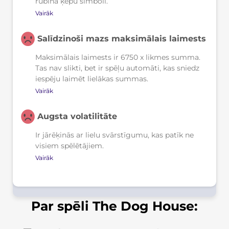
rubīna ķepu simboli.
Vairāk
Salīdzinoši mazs maksimālais laimests
Maksimālais laimests ir 6750 x likmes summa.
Tas nav slikti, bet ir spēļu automāti, kas sniedz
iespēju laimēt lielākas summas.
Vairāk
Augsta volatilitāte
Ir jārēķinās ar lielu svārstīgumu, kas patīk ne
visiem spēlētājiem.
Vairāk
Par spēli The Dog House: