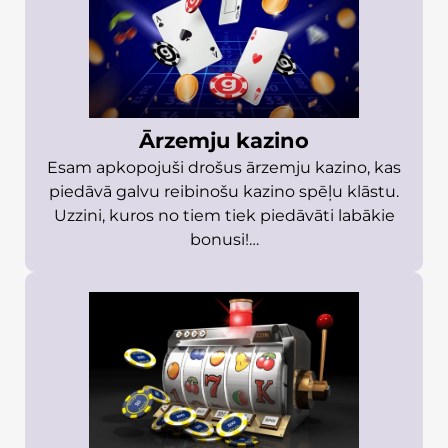
Ārzemju kazino
Esam apkopojuši drošus ārzemju kazino, kas
piedāvā galvu reibinošu kazino spēļu klāstu.
Uzzini, kuros no tiem tiek piedāvāti labākie
bonusi!…