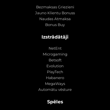
Bezmaksas Griezieni
Jauno Klientu Bonuss
Naudas Atmaksa
Bonus Buy
Izstrādātāji
NetEnt
Microgaming
Betsoft
Evolution
PlayTech
Habanero
MegaWays
Automātu vēsture
Spēles