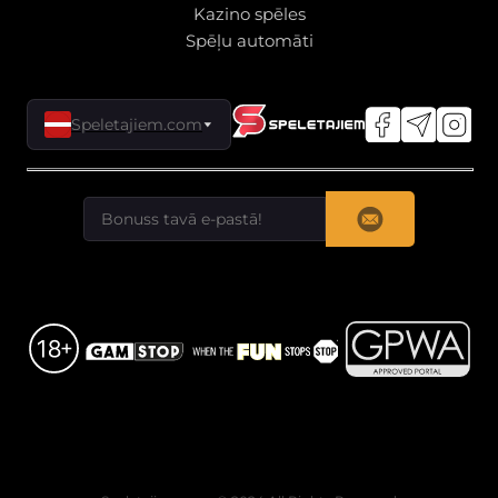
Kazino spēles
Spēļu automāti
Speletajiem.com