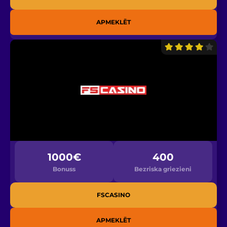
APMEKLĒT
1000€
400
Bonuss
Bezriska griezieni
FSCASINO
APMEKLĒT