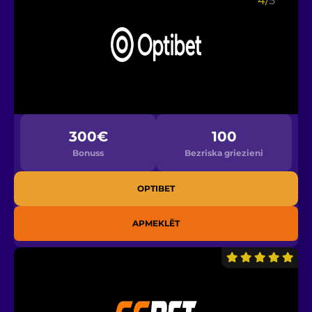
4/
5
300€
100
Bonuss
Bezriska griezieni
OPTIBET
APMEKLĒT