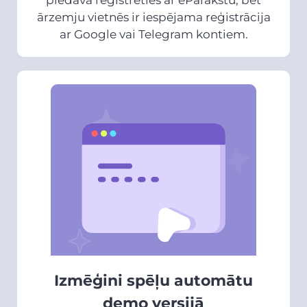
ārzemju vietnēs ir iespējama reģistrācija
ar Google vai Telegram kontiem.
Izmēģini spēļu automātu
demo versijā