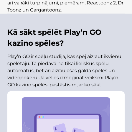
arī vairāki turpinājumi, piemēram, Reactoonz 2, Dr.
Toonz un Gargantoonz.
Kā sākt spēlēt Play’n GO
kazino spēles?
Play’n GO ir spēļu studija, kas spēj aizraut ikvienu
spēlētāju. Tā piedāvā ne tikai lieliskus spēļu
automātus, bet arī aizraujošas galda spēles un
videopokeru. Ja vēlies izmēģināt veiksmi Play’n
GO kazino spēlēs, pastāstīsim, ar ko sākt!