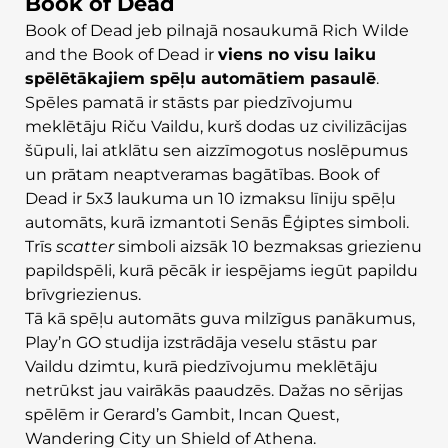
Book of Dead
Book of Dead jeb pilnajā nosaukumā Rich Wilde
and the Book of Dead ir
viens no visu laiku
spēlētākajiem spēļu automātiem pasaulē
.
Spēles pamatā ir stāsts par piedzīvojumu
meklētāju Riču Vaildu, kurš dodas uz civilizācijas
šūpuli, lai atklātu sen aizzīmogotus noslēpumus
un prātam neaptveramas bagātības. Book of
Dead ir 5x3 laukuma un 10 izmaksu līniju spēļu
automāts, kurā izmantoti Senās Ēģiptes simboli.
Trīs
scatter
simboli aizsāk 10 bezmaksas griezienu
papildspēli, kurā pēcāk ir iespējams iegūt papildu
brīvgriezienus.
Tā kā spēļu automāts guva milzīgus panākumus,
Play’n GO studija izstrādāja veselu stāstu par
Vaildu dzimtu, kurā piedzīvojumu meklētāju
netrūkst jau vairākās paaudzēs. Dažas no sērijas
spēlēm ir Gerard’s Gambit, Incan Quest,
Wandering City un Shield of Athena.