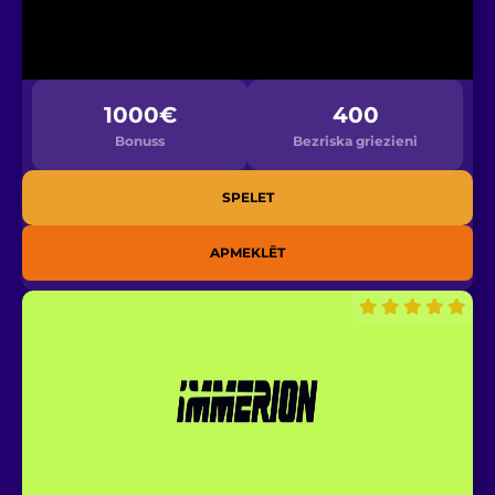
1000€
400
Bonuss
Bezriska griezieni
SPELET
APMEKLĒT