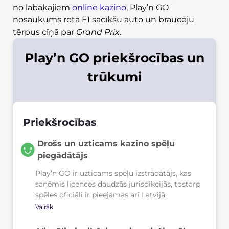
no labākajiem
online kazino
, Play’n GO
nosaukums rotā F1 sacīkšu auto un braucēju
tērpus cīņā par
Grand Prix
.
Play’n GO priekšrocības un
trūkumi
Priekšrocības
Drošs un uzticams kazino spēļu
piegādātājs
Play’n GO ir uzticams spēļu izstrādātājs, kas
saņēmis licences daudzās jurisdikcijās, tostarp
spēles oficiāli ir pieejamas arī Latvijā.
Vairāk