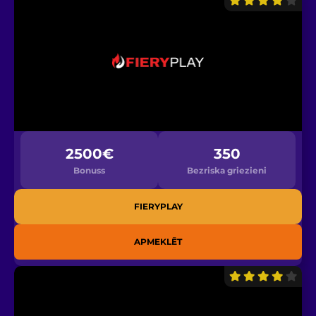
2500€
350
Bonuss
Bezriska griezieni
FIERYPLAY
APMEKLĒT