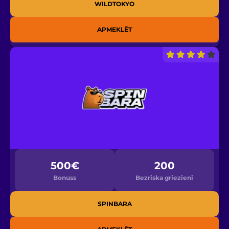
WILDTOKYO
APMEKLĒT
500€
200
Bonuss
Bezriska griezieni
SPINBARA