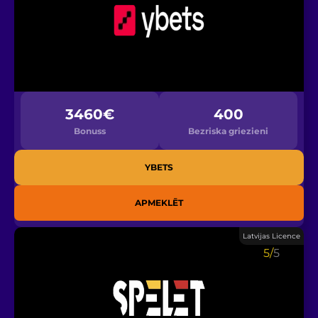
3460€
400
Bonuss
Bezriska griezieni
YBETS
APMEKLĒT
Latvijas Licence
5/
5