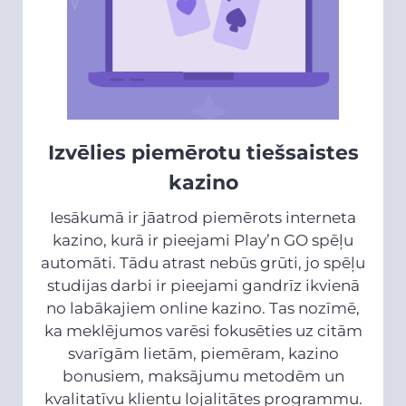
Izvēlies piemērotu tiešsaistes
kazino
Iesākumā ir jāatrod piemērots interneta
kazino, kurā ir pieejami Play’n GO spēļu
automāti. Tādu atrast nebūs grūti, jo spēļu
studijas darbi ir pieejami gandrīz ikvienā
no labākajiem online kazino. Tas nozīmē,
ka meklējumos varēsi fokusēties uz citām
svarīgām lietām, piemēram, kazino
bonusiem, maksājumu metodēm un
kvalitatīvu klientu lojalitātes programmu.