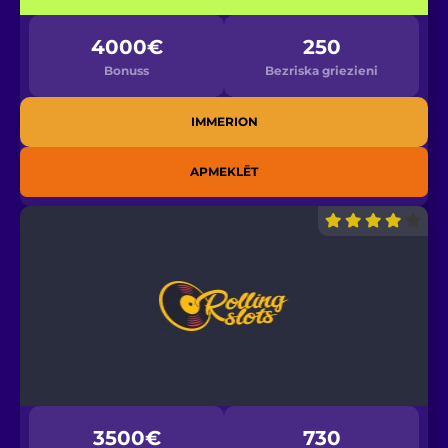
4000€
250
Bonuss
Bezriska griezieni
IMMERION
APMEKLĒT
3500€
730