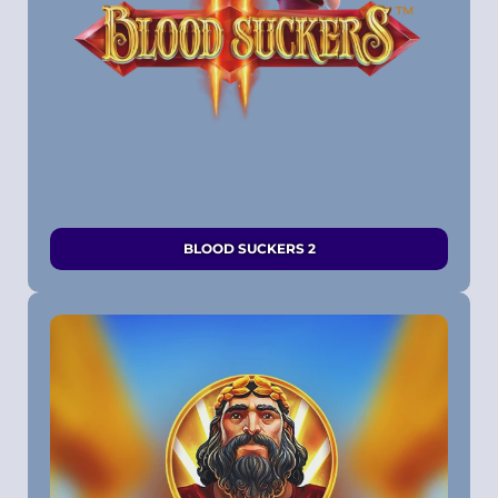
BLOOD SUCKERS 2