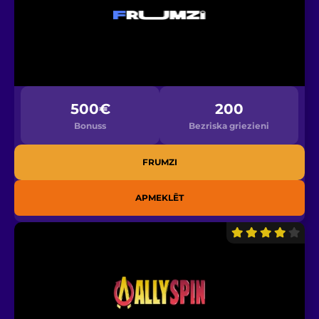
500€
200
Bonuss
Bezriska griezieni
FRUMZI
APMEKLĒT