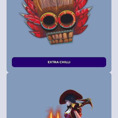
EXTRA CHILLI