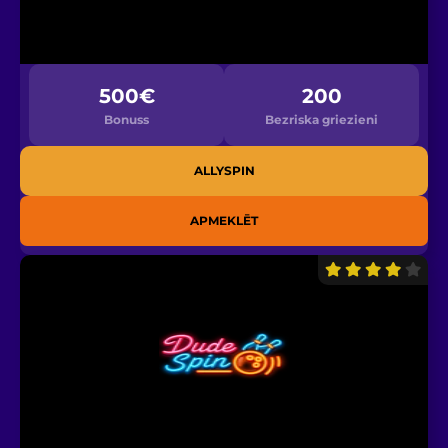
500€
200
Bonuss
Bezriska griezieni
ALLYSPIN
APMEKLĒT