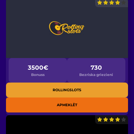
3500€
730
Bonuss
Bezriska griezieni
ROLLINGSLOTS
APMEKLĒT