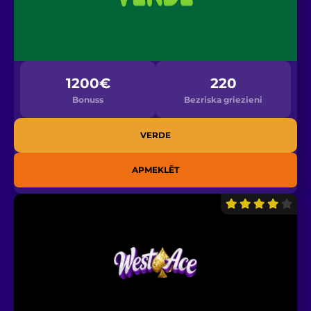
1200€
220
Bonuss
Bezriska griezieni
VERDE
APMEKLĒT