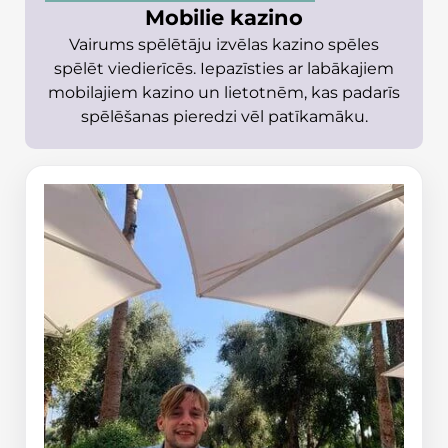
Mobilie kazino
Vairums spēlētāju izvēlas kazino spēles
spēlēt viedierīcēs. Iepazīsties ar labākajiem
mobilajiem kazino un lietotnēm, kas padarīs
spēlēšanas pieredzi vēl patīkamāku.