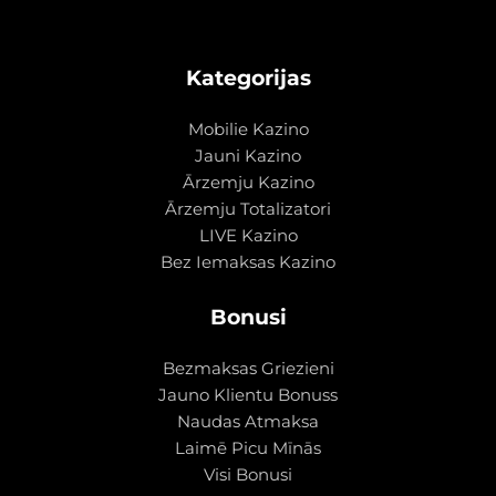
Kategorijas
Mobilie Kazino
Jauni Kazino
Ārzemju Kazino
Ārzemju Totalizatori
LIVE Kazino
Bez Iemaksas Kazino
Bonusi
Bezmaksas Griezieni
Jauno Klientu Bonuss
Naudas Atmaksa
Laimē Picu Mīnās
Visi Bonusi