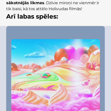
sākotnējās likmes
. Dzīvie miroņi ne vienmēr ir
tik baisi, kā tos attēlo Holivudas filmās!
Arī labas spēles: