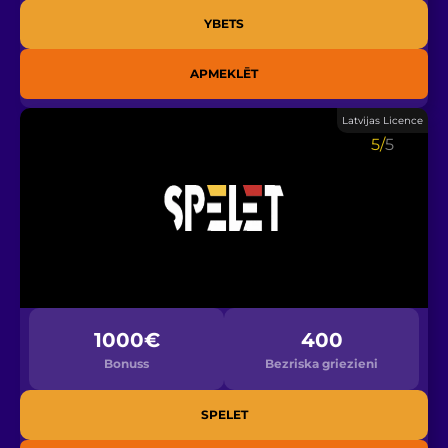
YBETS
APMEKLĒT
Latvijas Licence
5/
5
1000€
400
Bonuss
Bezriska griezieni
SPELET