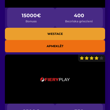
15000€
400
Bonuss
Bezriska griezieni
WESTACE
APMEKLĒT