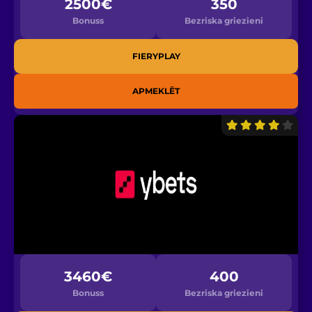
2500€
350
Bonuss
Bezriska griezieni
FIERYPLAY
APMEKLĒT
3460€
400
Bonuss
Bezriska griezieni