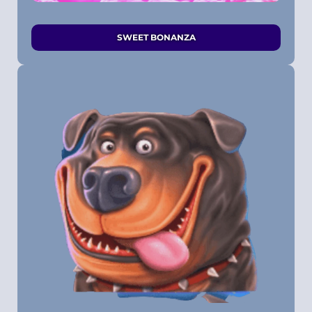
SWEET BONANZA