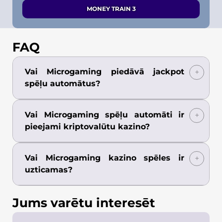
MONEY TRAIN 3
FAQ
Vai Microgaming piedāvā jackpot
spēļu automātus?
Vai Microgaming spēļu automāti ir
pieejami kriptovalūtu kazino?
Vai Microgaming kazino spēles ir
uzticamas?
Jums varētu interesēt