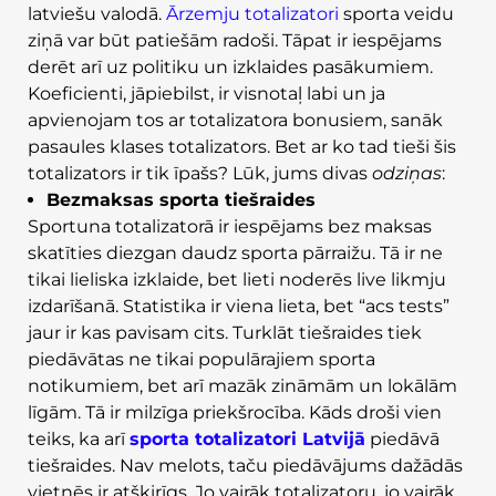
latviešu valodā.
Ārzemju totalizatori
sporta veidu
ziņā var būt patiešām radoši. Tāpat ir iespējams
derēt arī uz politiku un izklaides pasākumiem.
Koeficienti, jāpiebilst, ir visnotaļ labi un ja
apvienojam tos ar totalizatora bonusiem, sanāk
pasaules klases totalizators. Bet ar ko tad tieši šis
totalizators ir tik īpašs? Lūk, jums divas
odziņas
:
Bezmaksas sporta tiešraides
Sportuna totalizatorā ir iespējams bez maksas
skatīties diezgan daudz sporta pārraižu. Tā ir ne
tikai lieliska izklaide, bet lieti noderēs live likmju
izdarīšanā. Statistika ir viena lieta, bet “acs tests”
jaur ir kas pavisam cits. Turklāt tiešraides tiek
piedāvātas ne tikai populārajiem sporta
notikumiem, bet arī mazāk zināmām un lokālām
līgām. Tā ir milzīga priekšrocība. Kāds droši vien
teiks, ka arī
sporta totalizatori Latvijā
piedāvā
tiešraides. Nav melots, taču piedāvājums dažādās
vietnēs ir atšķirīgs. Jo vairāk totalizatoru, jo vairāk