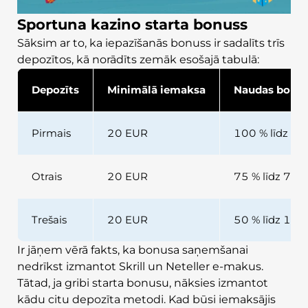
Sportuna kazino starta bonuss
Sāksim ar to, ka iepazīšanās bonuss ir sadalīts trīs
depozītos, kā norādīts zemāk esošajā tabulā:
Depozīts
Minimālā iemaksa
Naudas bonu
Pirmais
20 EUR
100 % līdz 7
Otrais
20 EUR
75 % līdz 75
Trešais
20 EUR
50 % līdz 1'5
Ir jāņem vērā fakts, ka bonusa saņemšanai
nedrīkst izmantot Skrill un Neteller e-makus.
Tātad, ja gribi starta bonusu, nāksies izmantot
kādu citu depozīta metodi. Kad būsi iemaksājis