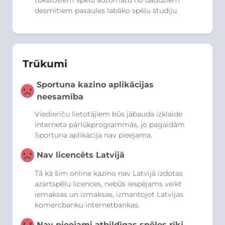
tūkstošiem spēlu automātu no daudziem
desmitiem pasaules labāko spēļu studiju.
Trūkumi
Sportuna kazino aplikācijas
neesamība
Viedierīču lietotājiem būs jābauda izklaide
interneta pārlūkprogrammās, jo pagaidām
Sportuna aplikācija nav pieejama.
Nav licencēts Latvijā
Tā kā šim online kazino nav Latvijā izdotas
azartspēļu licences, nebūs iespējams veikt
iemaksas un izmaksas, izmantojot Latvijas
komercbanku internetbankas.
Nav pieejami atbildīgas spēles rīki