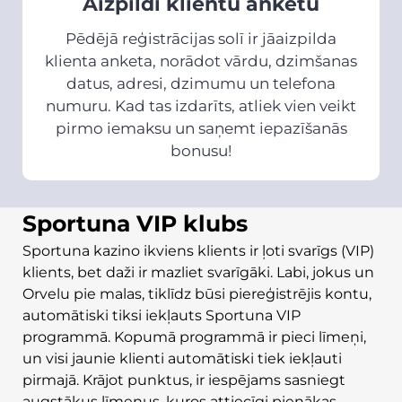
Aizpildi klientu anketu
Pēdējā reģistrācijas solī ir jāaizpilda
klienta anketa, norādot vārdu, dzimšanas
datus, adresi, dzimumu un telefona
numuru. Kad tas izdarīts, atliek vien veikt
pirmo iemaksu un saņemt iepazīšanās
bonusu!
Sportuna VIP klubs
Sportuna kazino ikviens klients ir ļoti svarīgs (VIP)
klients, bet daži ir mazliet svarīgāki. Labi, jokus un
Orvelu pie malas, tiklīdz būsi piereģistrējis kontu,
automātiski tiksi iekļauts Sportuna VIP
programmā. Kopumā programmā ir pieci līmeņi,
un visi jaunie klienti automātiski tiek iekļauti
pirmajā. Krājot punktus, ir iespējams sasniegt
augstākus līmeņus, kuros attiecīgi pienākas