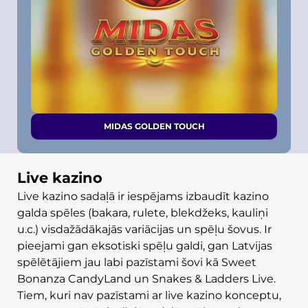
MIDAS GOLDEN TOUCH
Live kazino
Live kazino sadaļā ir iespējams izbaudīt kazino
galda spēles (bakara, rulete, blekdžeks, kauliņi
u.c.) visdažādākajās variācijas un spēļu šovus. Ir
pieejami gan eksotiski spēļu galdi, gan Latvijas
spēlētājiem jau labi pazīstami šovi kā Sweet
Bonanza CandyLand un Snakes & Ladders Live.
Tiem, kuri nav pazīstami ar live kazino konceptu,