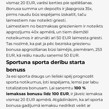
vismaz 20 EUR, varēsi ķerties pie spēlēšanas.
Bonusa summa un depozīts ir jāapgroza 35x,
pirms naudu būs iespējams izskaitīt, taču
laimestiem nav noteikti griesti.
Laimestiem no bezmaksas griezieniem ir noteikts
apgrozījums 40x apmērā, un tiem diemžēl
noteikumos ir atrunāti arī 50 EUR laimesta griesti.
Tas nozīmē, ka pat ja pēc bezriska griezienu
bonusa apgrozīšanas būsi laimējis, piemēram, 253
EUR, kā reālu naudu saņemsi 50 EUR.
Sportuna sporta derību starta
bonuss
Ja esi sporta draugs un lieliski spēj prognozēt
sporta notikumus, ļoti iespējams, lemsi par labu
totalizatora bonusam. Lai saņemtu
100 %
iemaksas bonusu līdz 100 EUR
, ir jāveic iemaksa
vismaz 20 EUR apmērā. Atgādināsim, ka arī sporta
bonusa gadījumā iemaksu nedrīkst veikt ar