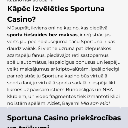
Kāpēc izvēlēties Sportuna
Casino?
Mūsuprāt, ikviens online kazino, kas piedāvā
sporta tiešraides bez maksas
, ir reģistrācijas
vērts jau pēc noklusējuma, taču Sportuna ir kas
daudz vairāk. Šī vietne uzrunā pat izlepušākos
azartspēļu fanus, piedāvājot reti sastopamus
spēļu automātus, iespaidīgus bonusus un iespēju
veikt maksājumus ar kriptovalūtām. Īpaši priecīgi
par reģistrāciju Sportuna kazino būs virtuālā
sporta fani, jo virtuālā sporta sadaļā ir iespēja likt
likmes uz pavisam īstiem Bundeslīgas un NBA
klubiem, un video fragmentos tiek izmantoti klipi
no īstām spēlēm. Aiziet, Bayern!
Mia san Mia!
Sportuna Casino priekšrocības