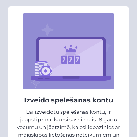
Izveido spēlēšanas kontu
Lai izveidotu spēlēšanas kontu, ir
jāapstiprina, ka esi sasniedzis 18 gadu
vecumu un jāatzīmē, ka esi iepazinies ar
mājaslapas lietošanas noteikumiem un