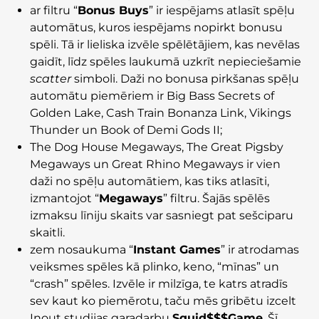
ar filtru “
Bonus Buys
” ir iespējams atlasīt spēļu
automātus, kuros iespējams nopirkt bonusu
spēli. Tā ir lieliska izvēle spēlētājiem, kas nevēlas
gaidīt, līdz spēles laukumā uzkrīt nepieciešamie
scatter
simboli. Daži no bonusa pirkšanas spēļu
automātu piemēriem ir Big Bass Secrets of
Golden Lake, Cash Train Bonanza Link, Vikings
Thunder un Book of Demi Gods II;
The Dog House Megaways, The Great Pigsby
Megaways un Great Rhino Megaways ir vien
daži no spēļu automātiem, kas tiks atlasīti,
izmantojot “
Megaways
” filtru. Šajās spēlēs
izmaksu līniju skaits var sasniegt pat sešciparu
skaitli.
zem nosaukuma “
Instant Games
” ir atrodamas
veiksmes spēles kā plinko, keno, “mīnas” un
“crash” spēles. Izvēle ir milzīga, te katrs atradīs
sev kaut ko piemērotu, taču mēs gribētu izcelt
Inout studijas garadarbu
Squid$$$Game
. Šī