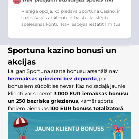
Vienīgā opcija, ko piedāvā Sportuna Casino, ir
sazināšanās ar klientu atbalstu, lai slēgtu
spēlēšanas kontu. Nav iespējas iestatīt limitus.
Sportuna kazino bonusi un
akcijas
Lai gan Sportuna starta bonusu arsenālā nav
bezmaksas griezieni bez depozīta
, par
bonusiem sūdzēties nevar. Kazino sadaļā jaunie
klienti var saņemt
3'000 EUR iemaksas bonusu
un 250 bezriska griezienus
, kamēr sporta
faniem pienākas
100 EUR bonuss totalizatorā
.