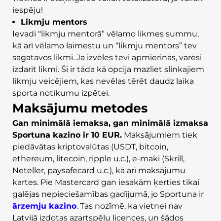
iespēju!
Likmju mentors
Ievadi “likmju mentorā” vēlamo likmes summu,
kā arī vēlamo laimestu un “likmju mentors” tev
sagatavos likmi. Ja izvēles tevi apmierinās, varēsi
izdarīt likmi. Šī ir tāda kā opcija mazliet slinkajiem
likmju veicējiem, kas nevēlas tērēt daudz laika
sporta notikumu izpētei.
Maksājumu metodes
Gan minimālā iemaksa, gan minimālā izmaksa
Sportuna kazino ir 10 EUR.
Maksājumiem tiek
piedāvātas kriptovalūtas (USDT, bitcoin,
ethereum, litecoin, ripple u.c.), e-maki (Skrill,
Neteller, paysafecard u.c.), kā arī maksājumu
kartes. Pie Mastercard gan iesakām ķerties tikai
galējas nepieciešamības gadījumā, jo Sportuna ir
ārzemju kazino
. Tas nozīmē, ka vietnei nav
Latvijā izdotas azartspēļu licences, un šādos