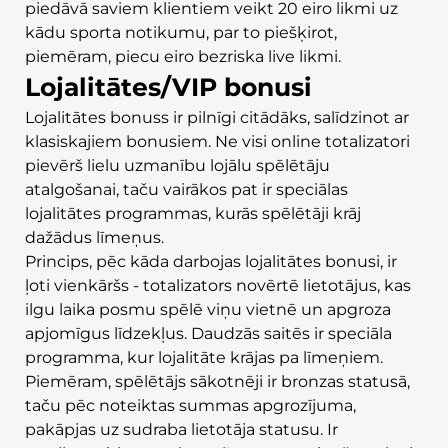
piedāvā saviem klientiem veikt 20 eiro likmi uz
kādu sporta notikumu, par to piešķirot,
piemēram, piecu eiro bezriska live likmi.
Lojalitātes/VIP bonusi
Lojalitātes bonuss ir pilnīgi citādāks, salīdzinot ar
klasiskajiem bonusiem. Ne visi online totalizatori
pievērš lielu uzmanību lojālu spēlētāju
atalgošanai, taču vairākos pat ir speciālas
lojalitātes programmas, kurās spēlētāji krāj
dažādus līmeņus.
Princips, pēc kāda darbojas lojalitātes bonusi, ir
ļoti vienkāršs - totalizators novērtē lietotājus, kas
ilgu laika posmu spēlē viņu vietnē un apgroza
apjomīgus līdzekļus. Daudzās saitēs ir speciāla
programma, kur lojalitāte krājas pa līmeņiem.
Piemēram, spēlētājs sākotnēji ir bronzas statusā,
taču pēc noteiktas summas apgrozījuma,
pakāpjas uz sudraba lietotāja statusu. Ir