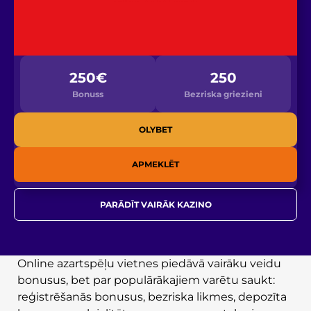
250€
250
Bonuss
Bezriska griezieni
OLYBET
APMEKLĒT
PARĀDĪT VAIRĀK KAZINO
Online azartspēļu vietnes piedāvā vairāku veidu
bonusus, bet par populārākajiem varētu saukt:
reģistrēšanās bonusus, bezriska likmes, depozīta