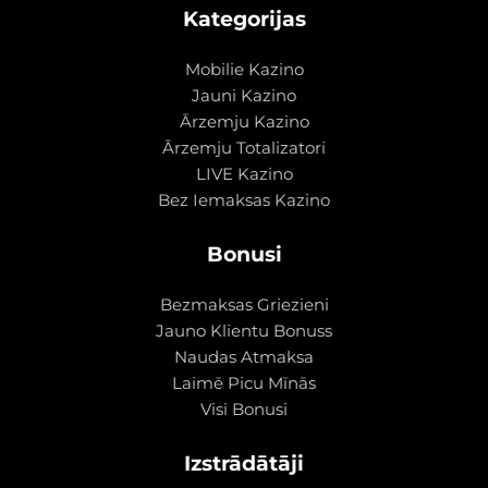
Kategorijas
Mobilie Kazino
Jauni Kazino
Ārzemju Kazino
Ārzemju Totalizatori
LIVE Kazino
Bez Iemaksas Kazino
Bonusi
Bezmaksas Griezieni
Jauno Klientu Bonuss
Naudas Atmaksa
Laimē Picu Mīnās
Visi Bonusi
Izstrādātāji