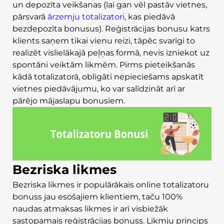
un depozīta veikšanas (lai gan vēl pastāv vietnes,
pārsvarā
ārzemju totalizatori
, kas piedāvā
bezdepozīta bonusus). Reģistrācijas bonusu katrs
klients saņem tikai vienu reizi, tāpēc svarīgi to
realizēt vislielākajā peļņas formā, nevis izniekot uz
spontāni veiktām likmēm. Pirms pieteikšanās
kādā totalizatorā, obligāti nepieciešams apskatīt
vietnes piedāvājumu, ko var salīdzināt arī ar
pārējo mājaslapu bonusiem.
Bezriska likmes
Bezriska likmes ir populārākais online totalizatoru
bonuss jau esošajiem klientiem, taču 100%
naudas atmaksas likmes ir arī visbiežāk
sastopamais reģistrācijas bonuss. Likmju princips