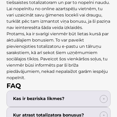
tiešsaistes totalizatoram un par to nopelni naudu.
Lai nopelnītu no online azartspēļu vietnēm, tu
vari uzaicināt savu ģimenes locekli vai draugu,
turklāt pēc tam izmantot viņa bonusu, ja šī paziņa
nav ieinteresēta šāda veida izklaidēs.
Protams, ka ir svarīgi vienmēr būt lietas kursā par
aktuālajiem bonusiem. To var paveikt
pievienojoties totalizatoru e-pastu un tālruņu
sarakstiem, kā arī sekot šiem uzņēmumiem
sociālajos tīklos. Paveicot šos vienkāršos soļus, tu
vienmēr būsi informēts par šī brīža
piedāvājumiem, nekad nepalaižot garām iespēju
nopelnīt.
FAQ
Kas ir bezriska likmes?
Kur atrast totalizatora bonusus?