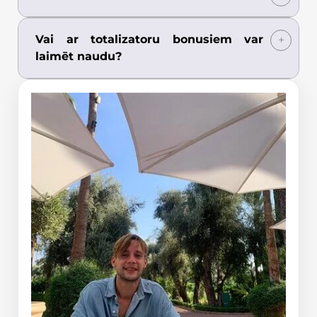
Vai ar totalizatoru bonusiem var
laimēt naudu?