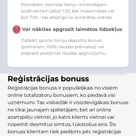
Piemēram, bezriska likmju minimālajam
koeficientam jābūt 1.30, bet maksimālais var
būt 7.00 - tas atkarīgs no konkrētās vietnes.
Var nākties apgrozīt laimētos līdzekļus
Dažkārt sporta likmju depozīta bonusi
(piemēram, 100% naudas piemaksa) var
pieprasīt piešķirtās naudas apgrozījumu.
Reģistrācijas bonuss
Reģistrācijas bonuss ir populārākais no visiem
online totalizatoru bonusiem, ko piedavā visi
uzņēmumi. Tas visbiežāk ir visizdevīgākais bonuss
ne tikai jaunajam spēletājam, bet arī online
azartspēļu vietnei, jo katrs klients vietnei var
nopelnīt desmitus simtus, tūkstošus eiro. Šis
bonuss klientam tiek piešķirts pēc reģistrācijas