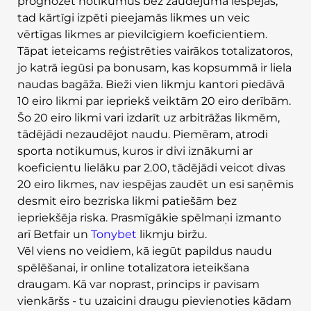
prognozēt notikumus bez zaudējuma iespējas,
tad kārtīgi izpēti pieejamās likmes un veic
vērtīgas likmes ar pievilcīgiem koeficientiem.
Tāpat ieteicams reģistrēties vairākos totalizatoros,
jo katrā iegūsi pa bonusam, kas kopsummā ir liela
naudas bagāža. Bieži vien likmju kantori piedāvā
10 eiro likmi par iepriekš veiktām 20 eiro derībām.
Šo 20 eiro likmi vari izdarīt uz arbitrāžas likmēm,
tādējādi nezaudējot naudu. Piemēram, atrodi
sporta notikumus, kuros ir divi iznākumi ar
koeficientu lielāku par 2.00, tādējādi veicot divas
20 eiro likmes, nav iespējas zaudēt un esi saņēmis
desmit eiro bezriska likmi patiešām bez
iepriekšēja riska. Prasmīgākie spēlmaņi izmanto
arī Betfair un
Tonybet
likmju biržu.
Vēl viens no veidiem, kā iegūt papildus naudu
spēlēšanai, ir online totalizatora ieteikšana
draugam. Kā var noprast, princips ir pavisam
vienkāršs - tu uzaicini draugu pievienoties kādam