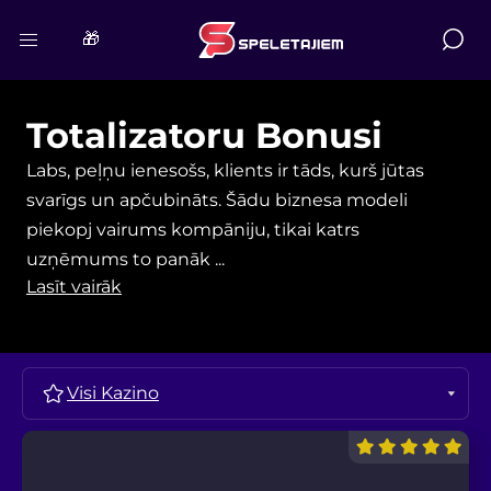
🎁
Totalizatoru Bonusi
Labs, peļņu ienesošs, klients ir tāds, kurš jūtas
svarīgs un apčubināts. Šādu biznesa modeli
piekopj vairums kompāniju, tikai katrs
uzņēmums to panāk ...
Lasīt vairāk
Visi Kazino