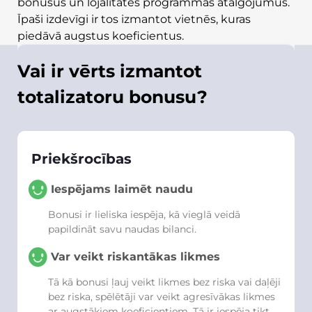
bonusus un lojalitātes programmas atalgojumus.
Īpaši izdevīgi ir tos izmantot vietnēs, kuras
piedāvā augstus koeficientus.
Vai ir vērts izmantot
totalizatoru bonusu?
Priekšrocības
Iespējams laimēt naudu
Bonusi ir lieliska iespēja, kā vieglā veidā
papildināt savu naudas bilanci.
Var veikt riskantākas likmes
Tā kā bonusi ļauj veikt likmes bez riska vai daļēji
bez riska, spēlētāji var veikt agresīvākas likmes
ar augstākiem koeficientiem. Tā ir iespēja tikt