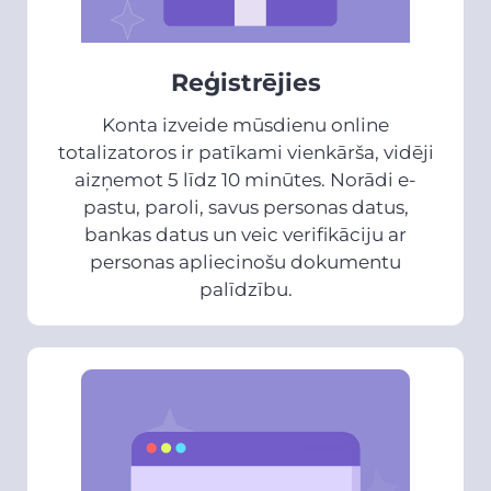
Reģistrējies
Konta izveide mūsdienu online
totalizatoros ir patīkami vienkārša, vidēji
aizņemot 5 līdz 10 minūtes. Norādi e-
pastu, paroli, savus personas datus,
bankas datus un veic verifikāciju ar
personas apliecinošu dokumentu
palīdzību.