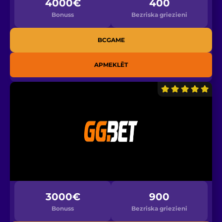
4000€
400
Bonuss
Bezriska griezieni
BCGAME
APMEKLĒT
3000€
900
Bonuss
Bezriska griezieni