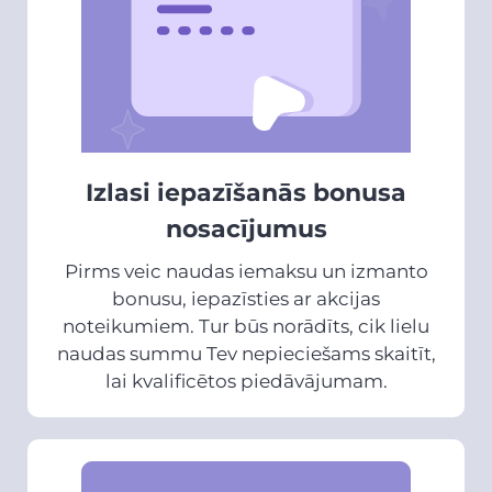
Izlasi iepazīšanās bonusa
nosacījumus
Pirms veic naudas iemaksu un izmanto
bonusu, iepazīsties ar akcijas
noteikumiem. Tur būs norādīts, cik lielu
naudas summu Tev nepieciešams skaitīt,
lai kvalificētos piedāvājumam.