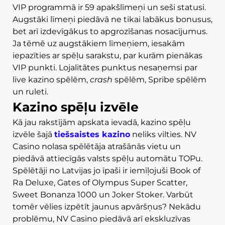
VIP programmā ir 59 apakšlīmeņi un seši statusi.
Augstāki līmeņi piedāvā ne tikai labākus bonusus,
bet arī izdevīgākus to apgrozīšanas nosacījumus.
Ja tēmē uz augstākiem līmeņiem, iesakām
iepazīties ar spēļu sarakstu, par kurām pienākas
VIP punkti. Lojalitātes punktus nesaņemsi par
live kazino spēlēm,
crash
spēlēm, Spribe spēlēm
un ruleti.
Kazino spēļu izvēle
Kā jau rakstījām apskata ievadā, kazino spēļu
izvēle šajā
tiešsaistes kazino
neliks vilties. NV
Casino nolasa spēlētāja atrašānās vietu un
piedāvā attiecīgās valsts spēļu automātu TOPu.
Spēlētāji no Latvijas jo īpaši ir iemīļojuši Book of
Ra Deluxe, Gates of Olympus Super Scatter,
Sweet Bonanza 1000 un Joker Stoker. Varbūt
tomēr vēlies izpētīt jaunus apvāršņus? Nekādu
problēmu, NV Casino piedāvā arī ekskluzīvas