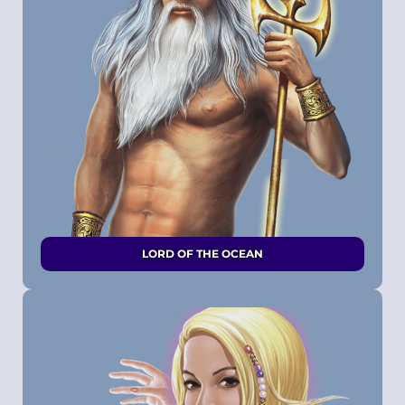
LORD OF THE OCEAN