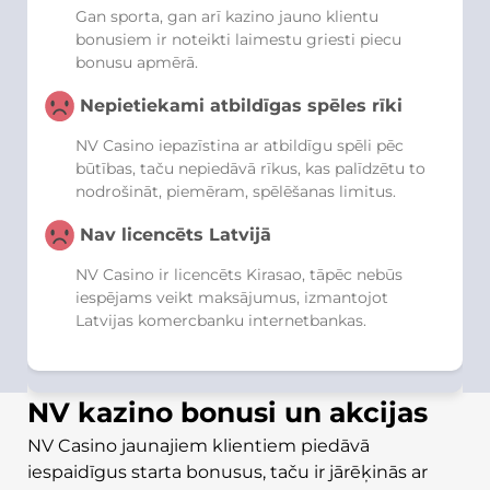
Gan sporta, gan arī kazino jauno klientu
bonusiem ir noteikti laimestu griesti piecu
bonusu apmērā.
Nepietiekami atbildīgas spēles rīki
NV Casino iepazīstina ar atbildīgu spēli pēc
būtības, taču nepiedāvā rīkus, kas palīdzētu to
nodrošināt, piemēram, spēlēšanas limitus.
Nav licencēts Latvijā
NV Casino ir licencēts Kirasao, tāpēc nebūs
iespējams veikt maksājumus, izmantojot
Latvijas komercbanku internetbankas.
NV kazino bonusi un akcijas
NV Casino jaunajiem klientiem piedāvā
iespaidīgus starta bonusus, taču ir jārēķinās ar