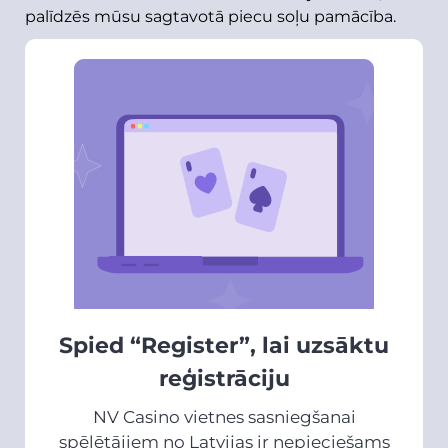
palīdzēs mūsu sagtavotā piecu soļu pamācība.
Spied “Register”, lai uzsāktu
reģistrāciju
NV Casino vietnes sasniegšanai
spēlētājiem no Latvijas ir nepieciešams