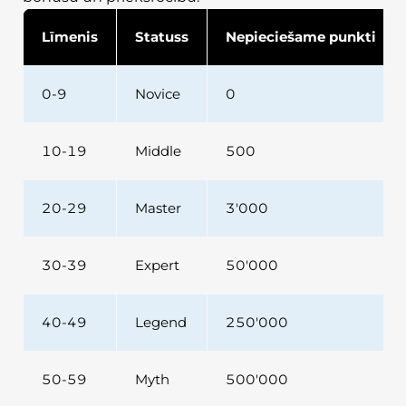
Līmenis
Statuss
Nepieciešame punkti
0-9
Novice
0
10-19
Middle
500
20-29
Master
3'000
30-39
Expert
50'000
40-49
Legend
250'000
50-59
Myth
500'000