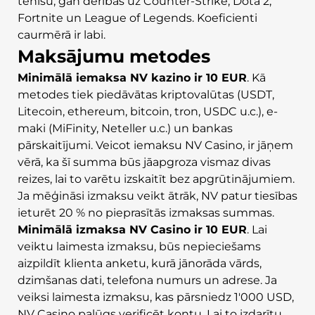
tenisu, gan derības uz Counter-Strike, Dota 2,
Fortnite un League of Legends. Koeficienti
caurmērā ir labi.
Maksājumu metodes
Minimālā iemaksa NV kazino ir 10 EUR
. Kā
metodes tiek piedāvātas kriptovalūtas (USDT,
Litecoin, ethereum, bitcoin, tron, USDC u.c.), e-
maki (MiFinity, Neteller u.c.) un bankas
pārskaitījumi. Veicot iemaksu NV Casino, ir jāņem
vērā, ka šī summa būs jāapgroza vismaz divas
reizes, lai to varētu izskaitīt bez apgrūtinājumiem.
Ja mēģināsi izmaksu veikt ātrāk, NV patur tiesības
ieturēt 20 % no pieprasītās izmaksas summas.
Minimālā izmaksa NV Casino ir 10 EUR
. Lai
veiktu laimesta izmaksu, būs nepieciešams
aizpildīt klienta anketu, kurā jānorāda vārds,
dzimšanas dati, telefona numurs un adrese. Ja
veiksi laimesta izmaksu, kas pārsniedz 1'000 USD,
NV Casino palūgs verificēt kontu. Lai to izdarītu,