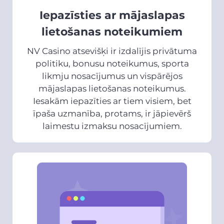
Iepazīsties ar mājaslapas
lietošanas noteikumiem
NV Casino atsevišķi ir izdalījis privātuma
politiku, bonusu noteikumus, sporta
likmju nosacījumus un vispārējos
mājaslapas lietošanas noteikumus.
Iesakām iepazīties ar tiem visiem, bet
īpaša uzmanība, protams, ir jāpievērš
laimestu izmaksu nosacījumiem.