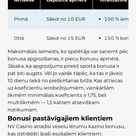
Pirmā
Sākot no 10 EUR
100 % iemaks
Otrā
Sākot no 15 EUR
150 % bonuss
Maksimālais laimests, ko spēlētājs var saņemt pēc
bonusa apgrozīšanas, ir piecu bonusu apmērā.
Jāsaka, ka apgrozījums priekš sporta bonusa ir
pat ļoti augsts. Vēl jo vairāk tāpēc, ka tas ir jāveic
10 dienu laikā no piešķiršanas brīža. Kas attiecas
uz koeficientu ierobežojumiem, vienkāršām
likmēm minimālais koeficients ir 1,75, bet
multilikmēm — 1,5 katram atsevišķam
notikumam.
Bonusi pastāvīgajiem klientiem
NV Casino atradīsi veselu lērumu kazino bonusu,
kas izstrādāti īpaši esošajiem klientiem: