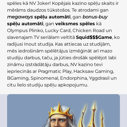
spēles kā NV Joker! Kopējais kazino spēļu skaits ir
mērāms daudzos tūkstošos. Te atrodami gan
megaways
spēļu automāti
, gan
bonus-buy
spēļu automāti
, gan
veiksmes spēles
kā
Olympus Plinko, Lucky Card, Chicken Road un
slavenajam TV seriālam veltītā
Squid$$$Game
, ko
radījusi Inout studija. Kas attiecas uz studijām,
mēs iedrošinām spēlētājus izmēģināt arī mazo
studiju darbus, taču, ja jūties drošāk spēlējot labi
zināmu izstrādātāju darbus, NV kazino tevi
iepriecinās ar Pragmatic Play, Hacksaw Gaming,
BGaming, Spinomenal, Endorphina, Yggdrasil un
citu lielo studiju spēļu apkopojumu.