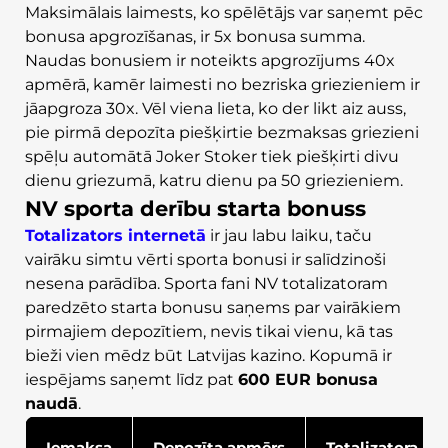
Maksimālais laimests, ko spēlētājs var saņemt pēc
bonusa apgrozīšanas, ir 5x bonusa summa.
Naudas bonusiem ir noteikts apgrozījums 40x
apmērā, kamēr laimesti no bezriska griezieniem ir
jāapgroza 30x. Vēl viena lieta, ko der likt aiz auss,
pie pirmā depozīta piešķirtie bezmaksas griezieni
spēļu automātā Joker Stoker tiek piešķirti divu
dienu griezumā, katru dienu pa 50 griezieniem.
NV sporta derību starta bonuss
Totalizators internetā
ir jau labu laiku, taču
vairāku simtu vērti sporta bonusi ir salīdzinoši
nesena parādība. Sporta fani NV totalizatoram
paredzēto starta bonusu saņems par vairākiem
pirmajiem depozītiem, nevis tikai vienu, kā tas
bieži vien mēdz būt Latvijas kazino. Kopumā ir
iespējams saņemt līdz pat
600 EUR bonusa
naudā
.
Iemaksa
Depozīta apmērs
Totalizatora bo