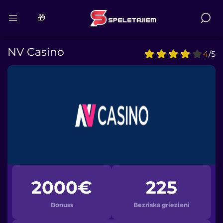
🎁
NV Casino
4
/5
2000€
225
Bonuss
Bezriska griezieni