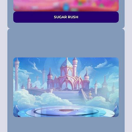
SUGAR RUSH