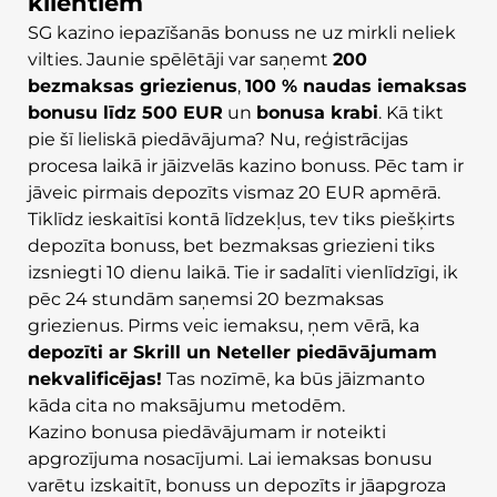
klientiem
SG kazino iepazīšanās bonuss ne uz mirkli neliek
vilties. Jaunie spēlētāji var saņemt
200
bezmaksas griezienus
,
100 % naudas iemaksas
bonusu līdz 500 EUR
un
bonusa krabi
. Kā tikt
pie šī lieliskā piedāvājuma? Nu, reģistrācijas
procesa laikā ir jāizvelās kazino bonuss. Pēc tam ir
jāveic pirmais depozīts vismaz 20 EUR apmērā.
Tiklīdz ieskaitīsi kontā līdzekļus, tev tiks piešķirts
depozīta bonuss, bet bezmaksas griezieni tiks
izsniegti 10 dienu laikā. Tie ir sadalīti vienlīdzīgi, ik
pēc 24 stundām saņemsi 20 bezmaksas
griezienus. Pirms veic iemaksu, ņem vērā, ka
depozīti ar Skrill un Neteller piedāvājumam
nekvalificējas!
Tas nozīmē, ka būs jāizmanto
kāda cita no maksājumu metodēm.
Kazino bonusa piedāvājumam ir noteikti
apgrozījuma nosacījumi. Lai iemaksas bonusu
varētu izskaitīt, bonuss un depozīts ir jāapgroza