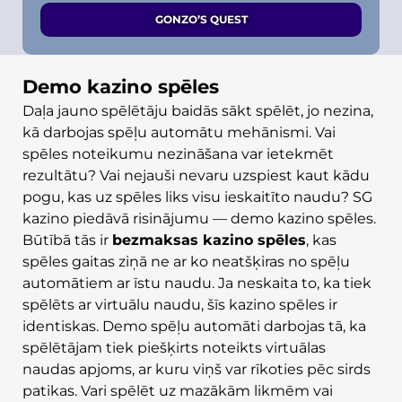
GONZO’S QUEST
Demo kazino spēles
Daļa jauno spēlētāju baidās sākt spēlēt, jo nezina,
kā darbojas spēļu automātu mehānismi. Vai
spēles noteikumu nezināšana var ietekmēt
rezultātu? Vai nejauši nevaru uzspiest kaut kādu
pogu, kas uz spēles liks visu ieskaitīto naudu? SG
kazino piedāvā risinājumu — demo kazino spēles.
Būtībā tās ir
bezmaksas kazino spēles
, kas
spēles gaitas ziņā ne ar ko neatšķiras no spēļu
automātiem ar īstu naudu. Ja neskaita to, ka tiek
spēlēts ar virtuālu naudu, šīs kazino spēles ir
identiskas. Demo spēļu automāti darbojas tā, ka
spēlētājam tiek piešķirts noteikts virtuālas
naudas apjoms, ar kuru viņš var rīkoties pēc sirds
patikas. Vari spēlēt uz mazākām likmēm vai