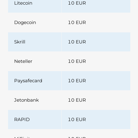
Litecoin
10 EUR
Dogecoin
10 EUR
Skrill
10 EUR
Neteller
10 EUR
Paysafecard
10 EUR
Jetonbank
10 EUR
RAPID
10 EUR