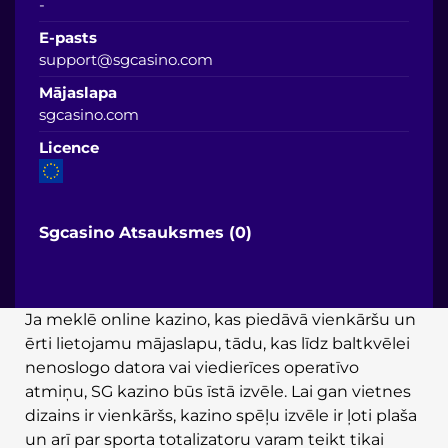
-
E-pasts
support@sgcasino.com
Mājaslapa
sgcasino.com
Licence
Sgcasino Atsauksmes (0)
Ja meklē online kazino, kas piedāvā vienkāršu un
ērti lietojamu mājaslapu, tādu, kas līdz baltkvēlei
nenoslogo datora vai viedierīces operatīvo
atmiņu, SG kazino būs īstā izvēle. Lai gan vietnes
dizains ir vienkāršs, kazino spēļu izvēle ir ļoti plaša
un arī par sporta totalizatoru varam teikt tikai