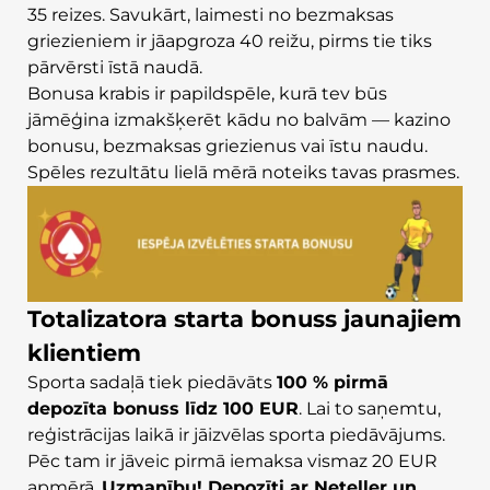
35 reizes. Savukārt, laimesti no bezmaksas
griezieniem ir jāapgroza 40 reižu, pirms tie tiks
pārvērsti īstā naudā.
Bonusa krabis ir papildspēle, kurā tev būs
jāmēģina izmakšķerēt kādu no balvām — kazino
bonusu, bezmaksas griezienus vai īstu naudu.
Spēles rezultātu lielā mērā noteiks tavas prasmes.
Totalizatora starta bonuss jaunajiem
klientiem
Sporta sadaļā tiek piedāvāts
100 % pirmā
depozīta bonuss līdz 100 EUR
. Lai to saņemtu,
reģistrācijas laikā ir jāizvēlas sporta piedāvājums.
Pēc tam ir jāveic pirmā iemaksa vismaz 20 EUR
apmērā.
Uzmanību! Depozīti ar Neteller un