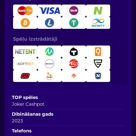
Spēļu izstrādātāji
TOP spēles
Joker Cashpot
Dibināšanas gads
2023
Telefons