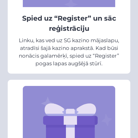
Spied uz “Register” un sāc
reģistrāciju
Linku, kas ved uz SG kazino mājaslapu,
atradīsi šajā kazino aprakstā. Kad būsi
nonācis galamērķī, spied uz “Register”
pogas lapas augšējā stūrī.