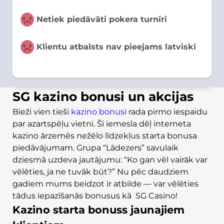
Netiek piedāvāti pokera turnīri
Klientu atbalsts nav pieejams latviski
SG kazino bonusi un akcijas
Bieži vien tieši
kazino bonusi
rada pirmo iespaidu
par azartspēļu vietni. Šī iemesla dēļ interneta
kazino ārzemēs nežēlo līdzekļus starta bonusa
piedāvājumam. Grupa “Lādezers” savulaik
dziesmā uzdeva jautājumu: “Ko gan vēl vairāk var
vēlēties, ja ne tuvāk būt?” Nu pēc daudziem
gadiem mums beidzot ir atbilde — var vēlēties
tādus iepazīšanās bonusus kā SG Casino!
Kazino starta bonuss jaunajiem