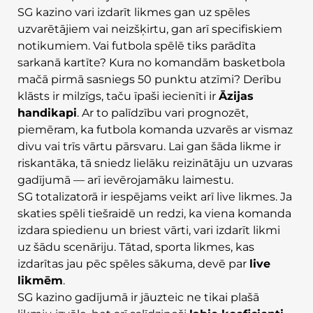
SG kazino vari izdarīt likmes gan uz spēles
uzvarētājiem vai neizšķirtu, gan arī specifiskiem
notikumiem. Vai futbola spēlē tiks parādīta
sarkanā kartīte? Kura no komandām basketbola
mačā pirmā sasniegs 50 punktu atzīmi? Derību
klāsts ir milzīgs, taču īpaši iecienīti ir
Āzijas
handikapi
. Ar to palīdzību vari prognozēt,
piemēram, ka futbola komanda uzvarēs ar vismaz
divu vai trīs vārtu pārsvaru. Lai gan šāda likme ir
riskantāka, tā sniedz lielāku reizinātāju un uzvaras
gadījumā — arī ievērojamāku laimestu.
SG totalizatorā ir iespējams veikt arī live likmes. Ja
skaties spēli tiešraidē un redzi, ka viena komanda
izdara spiedienu un briest vārti, vari izdarīt likmi
uz šādu scenāriju. Tātad, sporta likmes, kas
izdarītas jau pēc spēles sākuma, devē par
live
likmēm
.
SG kazino gadījumā ir jāuzteic ne tikai plašā