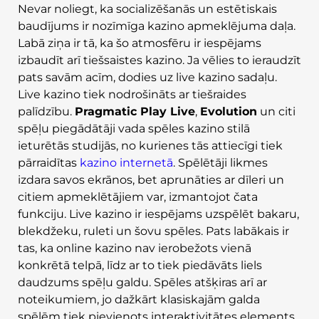
Nevar noliegt, ka socializēšanās un estētiskais
baudījums ir nozīmīga kazino apmeklējuma daļa.
Labā ziņa ir tā, ka šo atmosfēru ir iespējams
izbaudīt arī tiešsaistes kazino. Ja vēlies to ieraudzīt
pats savām acīm, dodies uz live kazino sadaļu.
Live kazino tiek nodrošināts ar tiešraides
palīdzību.
Pragmatic Play Live
,
Evolution
un citi
spēļu piegādātāji vada spēles kazino stilā
ieturētās studijās, no kurienes tās attiecīgi tiek
pārraidītas
kazino internetā
. Spēlētāji likmes
izdara savos ekrānos, bet aprunāties ar dīleri un
citiem apmeklētājiem var, izmantojot čata
funkciju. Live kazino ir iespējams uzspēlēt bakaru,
blekdžeku, ruleti un šovu spēles. Pats labākais ir
tas, ka online kazino nav ierobežots vienā
konkrētā telpā, līdz ar to tiek piedāvāts liels
daudzums spēļu galdu. Spēles atšķiras arī ar
noteikumiem, jo dažkārt klasiskajām galda
spēlēm tiek pievienots interaktivitātes elements.