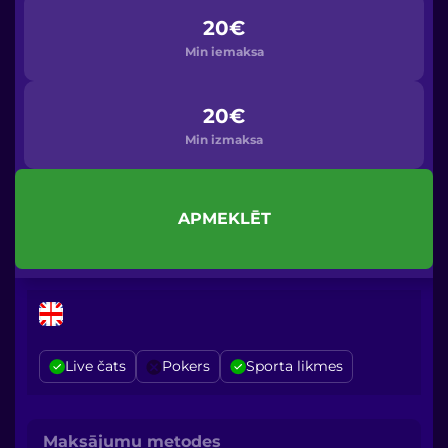
20€
Min iemaksa
20€
Min izmaksa
APMEKLĒT
Live čats
Pokers
Sporta likmes
Maksājumu metodes