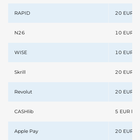
RAPID
20 EUR lī
N26
10 EUR lī
WISE
10 EUR lī
Skrill
20 EUR lī
Revolut
20 EUR lī
CASHlib
5 EUR līd
Apple Pay
20 EUR lī