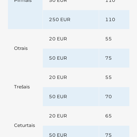
Pirmais
50 EUR
110
250 EUR
110
20 EUR
55
Otrais
50 EUR
75
20 EUR
55
Trešais
50 EUR
70
20 EUR
65
Ceturtais
50 EUR
75