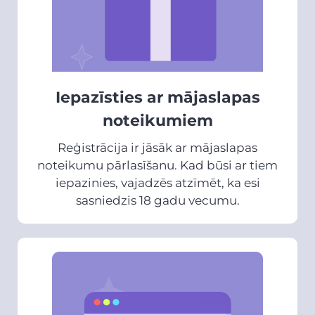
Iepazīsties ar mājaslapas
noteikumiem
Reģistrācija ir jāsāk ar mājaslapas
noteikumu pārlasīšanu. Kad būsi ar tiem
iepazinies, vajadzēs atzīmēt, ka esi
sasniedzis 18 gadu vecumu.