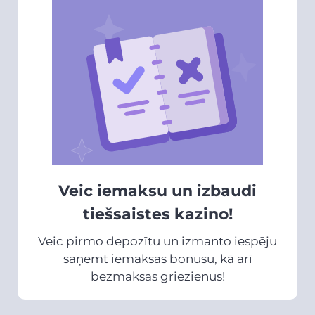
Veic iemaksu un izbaudi
tiešsaistes kazino!
Veic pirmo depozītu un izmanto iespēju
saņemt iemaksas bonusu, kā arī
bezmaksas griezienus!