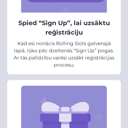
Spied “Sign Up”, lai uzsāktu
reģistrāciju
Kad esi nonācis Rolling Slots galvenajā
lapā, lūko pēc dzeltenās “Sign Up” pogas.
Ar tās palīdzību varēsi uzsākt reģistrācijas
procesu.