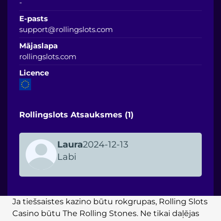
-
E-pasts
support@rollingslots.com
Mājaslapa
rollingslots.com
Licence
Rollingslots Atsauksmes (1)
Laura
2024-12-13
Labi
Ja tiešsaistes kazino būtu rokgrupas, Rolling Slots
Casino būtu The Rolling Stones. Ne tikai daļējas