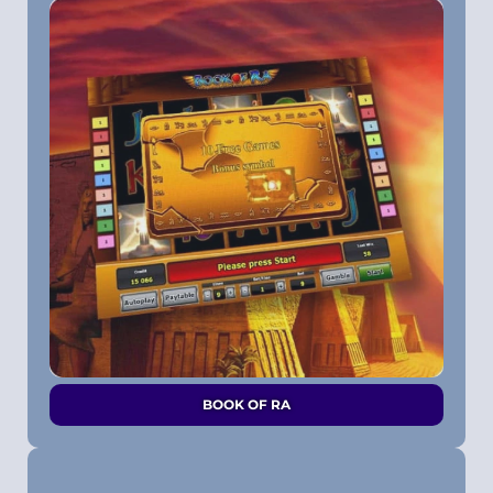
BOOK OF RA