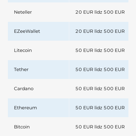
Neteller
20 EUR līdz 500 EUR
EZeeWallet
20 EUR līdz 500 EUR
Litecoin
50 EUR līdz 500 EUR
Tether
50 EUR līdz 500 EUR
Cardano
50 EUR līdz 500 EUR
Ethereum
50 EUR līdz 500 EUR
Bitcoin
50 EUR līdz 500 EUR