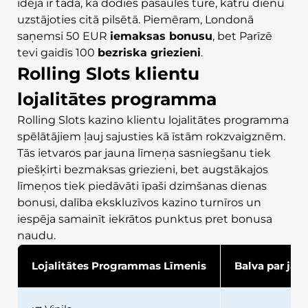
ideja ir tāda, ka dodies pasaules tūrē, katru dienu
uzstājoties citā pilsētā. Piemēram, Londonā
saņemsi 50 EUR
iemaksas bonusu
, bet Parīzē
tevi gaidīs 100
bezriska griezieni
.
Rolling Slots klientu
lojalitātes programma
Rolling Slots kazino klientu lojalitātes programma
spēlātājiem ļauj sajusties kā īstām rokzvaigznēm.
Tās ietvaros par jauna līmeņa sasniegšanu tiek
piešķirti bezmaksas griezieni, bet augstākajos
līmeņos tiek piedāvāti īpaši dzimšanas dienas
bonusi, dalība ekskluzīvos kazino turnīros un
iespēja samainīt iekrātos punktus pret bonusa
naudu.
Lojalitātes Programmas Līmenis
Balva par jau