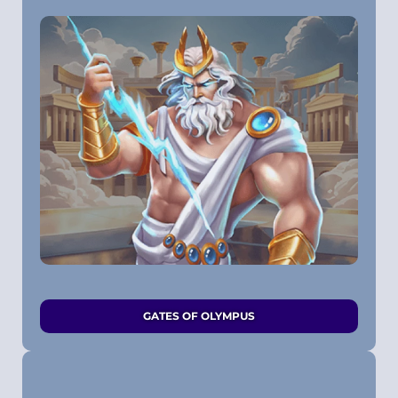
GATES OF OLYMPUS