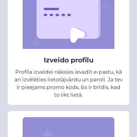
Izveido profilu
Profila izveidei nāksies ievadīt e-pastu, kā
arī izvēlēties lietotājvārdu un paroli. Ja tev
ir pieejams promo kods, šis ir brīdis, kad
to likt lietā.