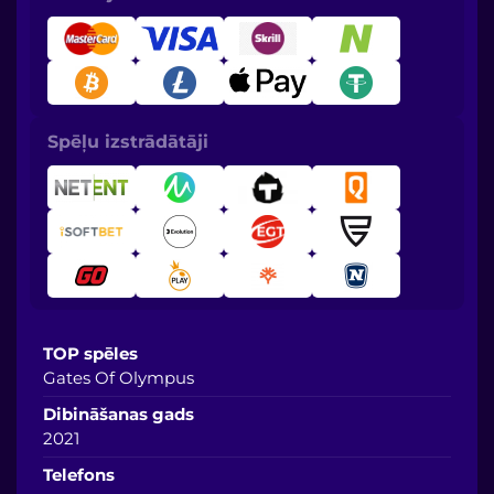
Spēļu izstrādātāji
TOP spēles
Gates Of Olympus
Dibināšanas gads
2021
Telefons