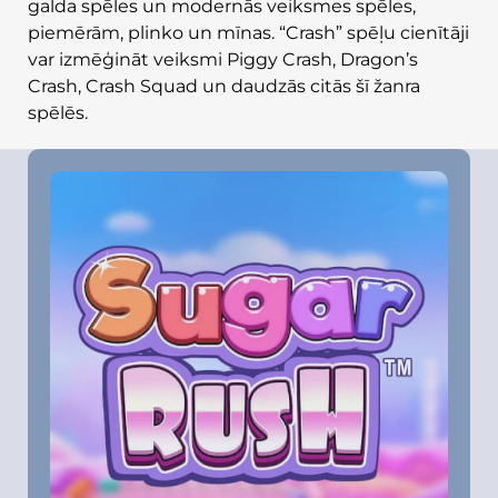
galda spēles un modernās veiksmes spēles,
piemērām, plinko un mīnas. “Crash” spēļu cienītāji
var izmēģināt veiksmi Piggy Crash, Dragon’s
Crash, Crash Squad un daudzās citās šī žanra
spēlēs.