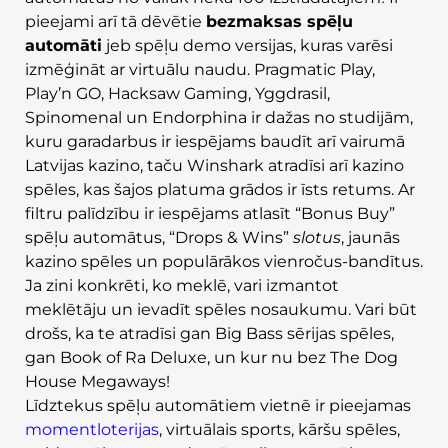
pieejami arī tā dēvētie
bezmaksas spēļu
automāti
jeb spēļu demo versijas, kuras varēsi
izmēģināt ar virtuālu naudu. Pragmatic Play,
Play’n GO, Hacksaw Gaming, Yggdrasil,
Spinomenal un Endorphina ir dažas no studijām,
kuru garadarbus ir iespējams baudīt arī vairumā
Latvijas kazino, taču Winshark atradīsi arī kazino
spēles, kas šajos platuma grādos ir īsts retums. Ar
filtru palīdzību ir iespējams atlasīt “Bonus Buy”
spēļu automātus, “Drops & Wins”
slotus
, jaunās
kazino spēles un populārākos vienročus-bandītus.
Ja zini konkrēti, ko meklē, vari izmantot
meklētāju un ievadīt spēles nosaukumu. Vari būt
drošs, ka te atradīsi gan Big Bass sērijas spēles,
gan Book of Ra Deluxe, un kur nu bez The Dog
House Megaways!
Līdztekus spēļu automātiem vietnē ir pieejamas
momentloterijas
, virtuālais sports, kāršu spēles,