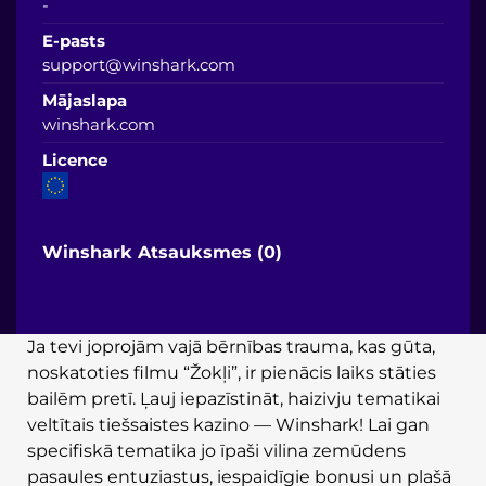
-
E-pasts
support@winshark.com
Mājaslapa
winshark.com
Licence
Winshark Atsauksmes (0)
Ja tevi joprojām vajā bērnības trauma, kas gūta,
noskatoties filmu “Žokļi”, ir pienācis laiks stāties
bailēm pretī. Ļauj iepazīstināt, haizivju tematikai
veltītais tiešsaistes kazino — Winshark! Lai gan
specifiskā tematika jo īpaši vilina zemūdens
pasaules entuziastus, iespaidīgie bonusi un plašā