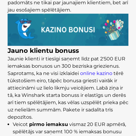
padomāts ne tikai par jaunajiem klientiem, bet arī
jau esošajiem spēlētājiem.
Jauno klientu bonuss
Jaunie klienti ir tiesīgi saņemt līdz pat 2'500 EUR
iemaksas bonusos un 300 bezriska griezienus.
Saprotams, ka ne visi izklaidei
online kazino
tērē
tūkstošiem eiro, tāpēc bonusa griesti vairāk ir
attiecināmi uz lielo likmju veicējiem. Labā ziņa ir
tā, ka Winshark starta bonuss ir elastīgs un derēs
arī tiem spēlētājiem, kas vēlas uzspēlēt prieka pēc
uz nelielām summām. Pakete ir sadalīta trīs
depozītos.
Veicot
pirmo iemaksu
vismaz 20 EUR apmērā,
spēlētājs var saņemt 100 % iemaksas bonusu