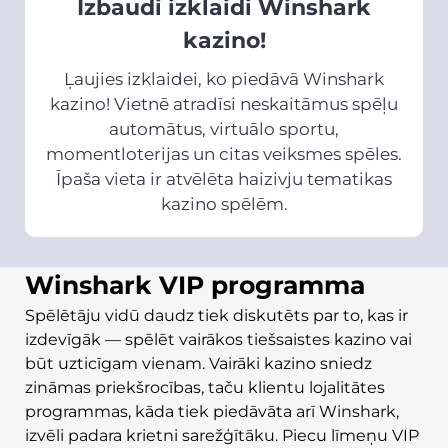
Izbaudi izklaidi Winshark
kazino!
Ļaujies izklaidei, ko piedāvā Winshark
kazino! Vietnē atradīsi neskaitāmus spēļu
automātus, virtuālo sportu,
momentloterijas un citas veiksmes spēles.
Īpaša vieta ir atvēlēta haizivju tematikas
kazino spēlēm.
Winshark VIP programma
Spēlētāju vidū daudz tiek diskutēts par to, kas ir
izdevīgāk — spēlēt vairākos tiešsaistes kazino vai
būt uzticīgam vienam. Vairāki kazino sniedz
zināmas priekšrocības, taču klientu lojalitātes
programmas, kāda tiek piedāvāta arī Winshark,
izvēli padara krietni sarežģītāku. Piecu līmeņu VIP