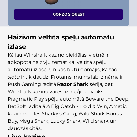
GONZO’S QUEST
Haizivīm veltīta spēļu automātu
izlase
Kā jau Winshark kazino pieklājas, vietnē ir
apkopota haizivju tematikai veltīta spēļu
automātu izlase. Un kas būtu domājis, ka šādu
slotu
ir tik daudz! Protams, mums labi zināma ir
Push Gaming radītā
Razor Shark
sērija, bet
Winshark kazino varēsi izmēģināt veiksmi
Pragmatic Play spēļu automātā Beware the Deep,
BetSoft radītajā A Big Catch - Hold & Win, Amatic
kazino spēlēs Sharky’s Gang, Wild Shark Bonus
Buy, Mega Shark, Lucky Shark, Wild shark un
daudzās citās.
Live kazino