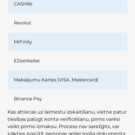
CASHlib
5 
Revolut
20
MiFinity
20
EZeeWallet
20
Maksājumu Kartes (VISA, Mastercard)
20
Binance Pay
20
Kas attiecas uz laimestu izskaitīšanu, vietne patur
tiesības palūgt konta verificēšanu, pirms varēsi
veikt pirmo izmaksu. Process nav sarežģīts, var
nākties nosūtīt personas apliecinoša dokumenta