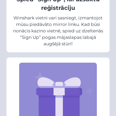
reģistrāciju
Winshark vietni vari sasniegt, izmantojot
mūsu piedāvāto mirror linku. Kad būsi
nonācis kazino vietnē, spied uz dzeltenās
“Sign Up” pogas mājaslapas labajā
augšējā stūrī!