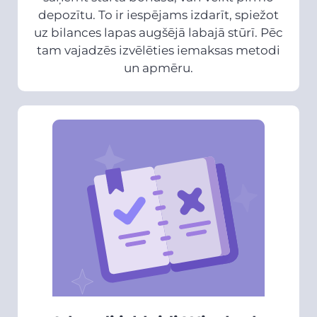
depozītu. To ir iespējams izdarīt, spiežot
uz bilances lapas augšējā labajā stūrī. Pēc
tam vajadzēs izvēlēties iemaksas metodi
un apmēru.