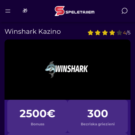
🎁
Winshark Kazino
4
/5
2500€
300
Bonuss
Bezriska griezieni