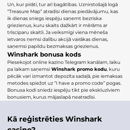
Un, kur pirāti, tur arī bagātības. Uznirstošajā logā
“Treasure Map” atradīsi dienas piedāvājumu, kas
ik dienas sniegs iespēju saņemt bezriska
griezienus, kuru skaits dažkārt ir mērāms ar
trīsciparu skaitli. Ja veiksmīgi viena mēneša
ietvaros ņemsi dalību akcijā vairākas dienas,
saņemsi papildu bezmaksas griezienus.
Winshark bonusa kods
Piesekojot online kazino Telegram kanālam, laiku
pa laikam saņemsi
Winshark promo kodu
, kuru
pēcāk vari izmantot depozīta sadaļā, pie iemaksas
metodes spiežot uz “I have a promo code” pogas.
Bonusa kodi sniedz iespēju tikt pie ekskluzīviem
bonusiem, kurus mājaslapā neatradīsi.
Kā reģistrēties Winshark
casino?