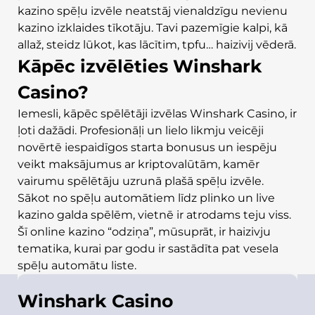
kazino spēļu izvēle neatstāj vienaldzīgu nevienu
kazino izklaides tīkotāju. Tavi pazemīgie kalpi, kā
allaž, steidz lūkot, kas lācītim, tpfu… haizivij vēderā.
Kāpēc izvēlēties Winshark
Casino?
Iemesli, kāpēc spēlētāji izvēlas Winshark Casino, ir
ļoti dažādi. Profesionāļi un lielo likmju veicēji
novērtē iespaidīgos starta bonusus un iespēju
veikt maksājumus ar kriptovalūtām, kamēr
vairumu spēlētāju uzrunā plašā spēļu izvēle.
Sākot no spēļu automātiem līdz plinko un live
kazino galda spēlēm, vietnē ir atrodams teju viss.
Šī online kazino “odziņa”, mūsuprāt, ir haizivju
tematika, kurai par godu ir sastādīta pat vesela
spēļu automātu liste.
Winshark Casino