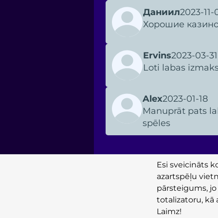
Даниил
2023-11-
Хорошие казино
Ervins
2023-03-31
Loti labas izmak
Alex
2023-01-18
Manuprāt pats la
spēles
Esi sveicināts k
azartspēļu vietn
pārsteigums, jo 
totalizatoru, kā
Laimz!