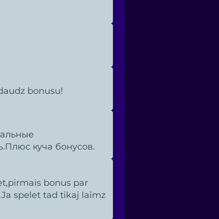
n daudz bonusu!
еальные
.Плюс куча бонусов.
et,pirmais bonus par
.Ja spelet tad tikaj laimz