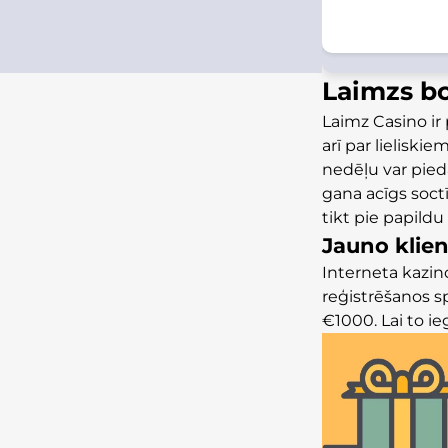
Laimzs bo
Laimz Casino ir 
arī par lieliski
nedēļu var piedal
gana acīgs soct
tikt pie papild
Jauno klie
Interneta kazin
reģistrēšanos s
€1000. Lai to ie