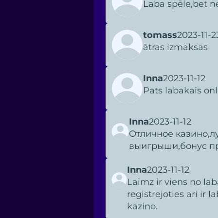
Laba spēle,bet n
tomass
2023-11-2
ātras izmaksas
Inna
2023-11-12
Pats labakais onl
Inna
2023-11-12
Отличное казино,л
выигрыши,бонус пр
Inna
2023-11-12
Laimz ir viens no la
registrejoties ari ir 
kazino.