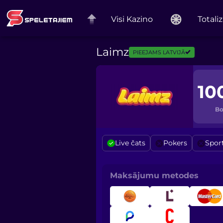
Visi Kazino
Totali
Laimz
PIEEJAMS LATVIJĀ
10
Bo
Live čats
Pokers
Spor
Maksājumu metodes