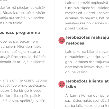
Laimz diemžēl nepiedāvā 
platformā pieejamas vairāk
turnīrus, tāpēc šai izklaid
ažādas kazino spēles visām
meklēt citu vietni. Tas va
ēļu automāti, live kazino
ērtākais risinājums, bet re
o un tā tālāk!
vairākās kazino vietnēs ir 
priekšrocības.
 bonusu programma
Ierobežotas maksāj
rūpējies par teicamiem
metodes
aunajiem klientiem tiek
ens no labākajiem starta
Laimz konta bilanci nevar
tvijā! Protams, ka dažādās
e-maciņiem vai kriptoval
iedalīties arī lojālie klienti!
gan, ka šādas maksājum
neatbalsta lielākā daļa Lat
online kazino.
irmais online kazino Latvijā,
Ierobežots klientu a
edāvāt live bingo spēlēšanu.
laiks
edomā, ka bingo ir vecu
Ar Laimz komandu nav i
de - loterijas spēle paliek
sazināties nakts stundās. 
lārāka visu spēlētāju vidū!
darba laiks katru dienu ir 