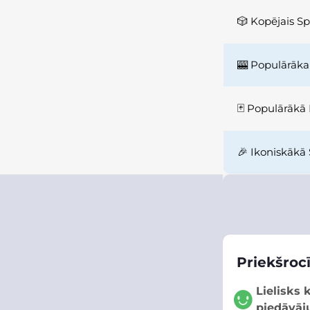
🎲 Kopējais Sp
🎰 Populārāka
🃏 Populārākā
🎉 Ikoniskākā
Priekšroc
Lielisks 
piedāvā