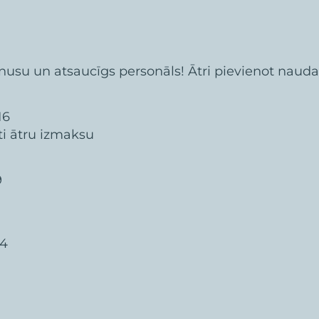
usu un atsaucīgs personāls! Ātri pievienot naudas
16
ti ātru izmaksu
9
24