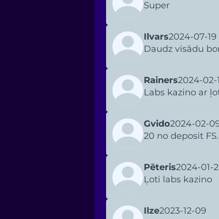
Super
Ilvars
2024-07-19
Daudz visādu bon
Rainers
2024-02-
Labs kazino ar ļo
Gvido
2024-02-0
20 no deposit FS.
Pēteris
2024-01-
Ļoti labs kazino
Ilze
2023-12-09