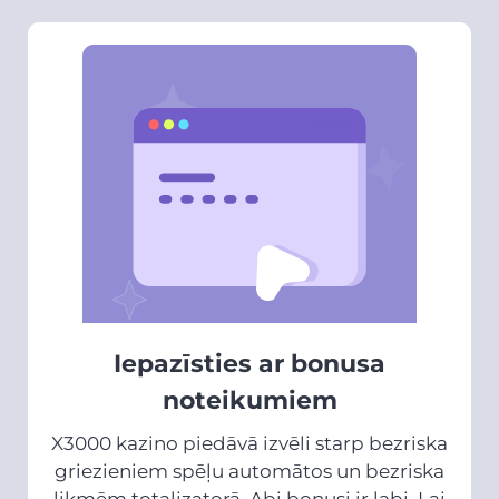
Iepazīsties ar bonusa
noteikumiem
X3000 kazino piedāvā izvēli starp bezriska
griezieniem spēļu automātos un bezriska