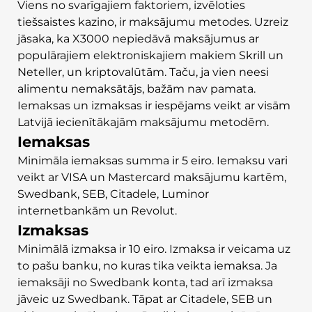
Viens no svarīgajiem faktoriem, izvēloties
tiešsaistes kazino, ir maksājumu metodes. Uzreiz
jāsaka, ka X3000 nepiedāvā maksājumus ar
populārajiem elektroniskajiem makiem Skrill un
Neteller, un kriptovalūtām. Taču, ja vien neesi
alimentu nemaksātājs, bažām nav pamata.
Iemaksas un izmaksas ir iespējams veikt ar visām
Latvijā iecienītākajām maksājumu metodēm.
Iemaksas
Minimāla iemaksas summa ir 5 eiro. Iemaksu vari
veikt ar VISA un Mastercard maksājumu kartēm,
Swedbank, SEB, Citadele, Luminor
internetbankām un Revolut.
Izmaksas
Minimālā izmaksa ir 10 eiro. Izmaksa ir veicama uz
to pašu banku, no kuras tika veikta iemaksa. Ja
iemaksāji no Swedbank konta, tad arī izmaksa
jāveic uz Swedbank. Tāpat ar Citadele, SEB un