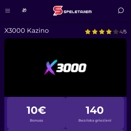
🎁
X3000 Kazino
4
/5
10€
140
Bonuss
Bezriska griezieni