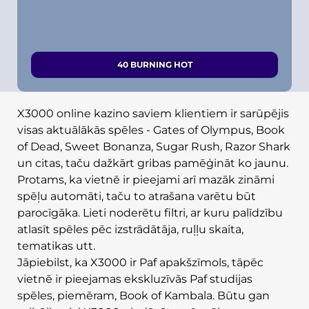
40 BURNING HOT
X3000 online kazino saviem klientiem ir sarūpējis
visas aktuālākās spēles - Gates of Olympus, Book
of Dead, Sweet Bonanza, Sugar Rush, Razor Shark
un citas, taču dažkārt gribas pamēģināt ko jaunu.
Protams, ka vietnē ir pieejami arī mazāk zināmi
spēļu automāti, taču to atrašana varētu būt
parocīgāka. Lieti noderētu filtri, ar kuru palīdzību
atlasīt spēles pēc izstrādātāja, ruļļu skaita,
tematikas utt.
Jāpiebilst, ka X3000 ir Paf apakšzīmols, tāpēc
vietnē ir pieejamas ekskluzīvās Paf studijas
spēles, piemēram, Book of Kambala. Būtu gan