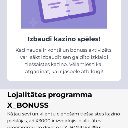
Izbaudi kazino spēles!
Kad nauda ir kontā un bonuss aktivizēts,
vari sākt izbaudīt sen gaidīto izklaidi
tiešsaistes kazino. Vēlamies tikai
atgādināt, ka ir jāspēlē atbildīgi!
Lojalitātes programma
X_BONUSS
Kā jau sevi un klientu cienošam tiešsaistes kazino
pieklājas, arī X3000 ir izveidojis lojaltitātes
programmu. To dēvē par X_BONUSS.
Par