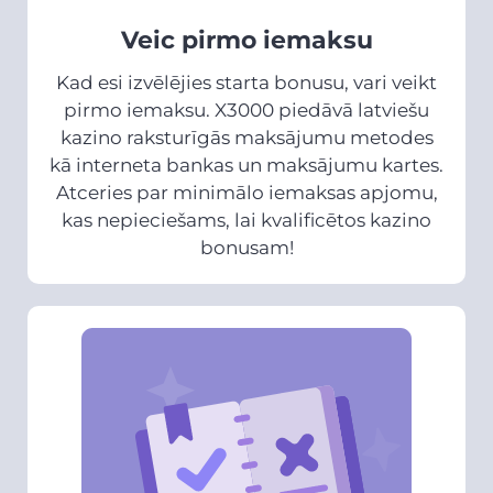
Veic pirmo iemaksu
Kad esi izvēlējies starta bonusu, vari veikt
pirmo iemaksu. X3000 piedāvā latviešu
kazino raksturīgās maksājumu metodes
kā interneta bankas un maksājumu kartes.
Atceries par minimālo iemaksas apjomu,
kas nepieciešams, lai kvalificētos kazino
bonusam!