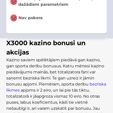
dažādiem parametriem
Nav pokera
X3000 kazino bonusi un
akcijas
Kazino saviem spēlētājiem piedāvā gan kazino,
gan sporta derību bonusus. Katru mēnesi kazino
piedāvājums mainās, bet totalizatora fani var
saņemt bezriska likmi. Te gan uzreiz ir jāmin
bonusu apjomi. Piemēram, sporta derību
bezriska
likmes
apjoms ir 2 eiro, un lai pie tās tiktu,
totalizatorā ir jāapgroza vismaz 10 eiro. No otras
puses, labus koeficientus, kādi tie vietnē
nešaubīgi ir, arī varam uzskatīt par bonusu. Jau