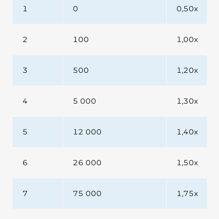
1
0
0,50x
2
100
1,00x
3
500
1,20x
4
5 000
1,30x
5
12 000
1,40x
6
26 000
1,50x
7
75 000
1,75x