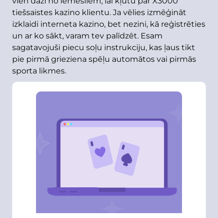
vien daži no iemesliem, lai kļūtu par X3000
tiešsaistes kazino klientu. Ja vēlies izmēģināt
izklaidi interneta kazino, bet nezini, kā reģistrēties
un ar ko sākt, varam tev palīdzēt. Esam
sagatavojuši piecu soļu instrukciju, kas ļaus tikt
pie pirmā grieziena spēļu automātos vai pirmās
sporta likmes.