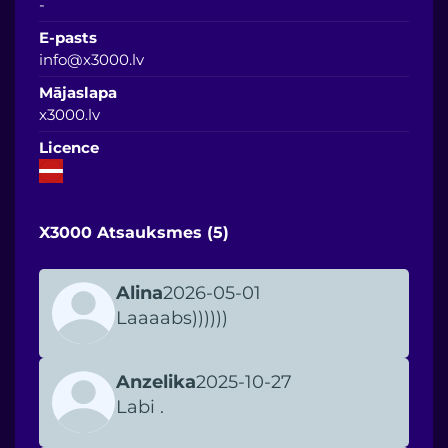
-
E-pasts
info@x3000.lv
Mājaslapa
x3000.lv
Licence
X3000 Atsauksmes (5)
Alina
2026-05-01
Laaaabs))))))
Anzelika
2025-10-27
Labi .