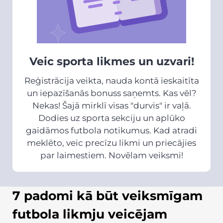
Veic sporta likmes un uzvari!
Reģistrācija veikta, nauda kontā ieskaitīta
un iepazīšanās bonuss saņemts. Kas vēl?
Nekas! Šajā mirklī visas "durvis" ir vaļā.
Dodies uz sporta sekciju un aplūko
gaidāmos futbola notikumus. Kad atradi
meklēto, veic precīzu likmi un priecājies
par laimestiem. Novēlam veiksmi!
7 padomi kā būt veiksmīgam
futbola likmju veicējam