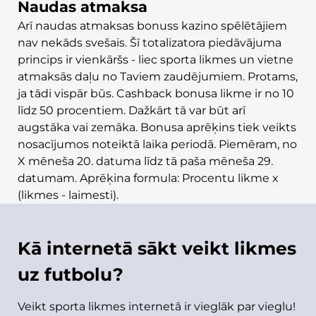
Naudas atmaksa
Arī naudas atmaksas bonuss kazino spēlētājiem
nav nekāds svešais. Šī totalizatora piedāvājuma
princips ir vienkāršs - liec sporta likmes un vietne
atmaksās daļu no Taviem zaudējumiem. Protams,
ja tādi vispār būs. Cashback bonusa likme ir no 10
līdz 50 procentiem. Dažkārt tā var būt arī
augstāka vai zemāka. Bonusa aprēķins tiek veikts
nosacījumos noteiktā laika periodā. Piemēram, no
X mēneša 20. datuma līdz tā paša mēneša 29.
datumam. Aprēķina formula: Procentu likme x
(likmes - laimesti).
Kā internetā sākt veikt likmes
uz futbolu?
Veikt sporta likmes internetā ir vieglāk par vieglu!