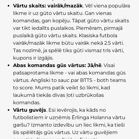
Vārtu skaits: vairāk/mazāk
. Vēl viena populāra
likme ir uz gūto vārtu skaitu. Gan vienas
komandas, gan kopēju. Tāpat gūto vārtu skaits
var tikt iedalīts puslaikos. Piemēram, pirmajā
puslaikā gūto vārtu skaits. Klasiska futbola
vairāk/mazāk likme būtu vairāk nekā 2.5 vārti.
Tas nozīmē, ja spēlē tiks gūti vismaz trīs vārti,
kupons ir izgājis.
Abas komandas gūs vārtus: Jā/nē
. Visai
pašsaprotama likme - vai abas komandas gūs
vārtus. Angliski to sauc par BTTS - both teams
to score. Mums patīk veikt šo likmi, kad
laukumā tiekās divas ļoti uzbrūkošas
komandas.
Vārtu guvējs
. Esi ievērojis, ka kāds no
futbolistiem ir uzņēmis Ērlinga Holanna vārtu
garšu? Izmanto izdevību un liec likmi, ka tieši
šis spēlētājs gūs vārtus. Uz vārtu guvējiem