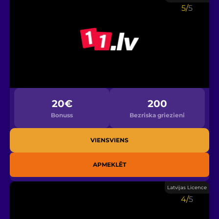
5/
5
20€
200
Bonuss
Bezriska griezieni
VIENSVIENS
APMEKLĒT
Latvijas Licence
4/
5