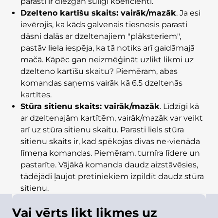
parasti ir diezgan sulīgi koeficienti.
Dzelteno kartīšu skaits: vairāk/mazāk
. Ja esi
ievērojis, ka kāds galvenais tiesnesis parasti
dāsni dalās ar dzeltenajiem "plāksteriem",
pastāv liela iespēja, ka tā notiks arī gaidāmajā
mačā. Kāpēc gan neizmēģināt uzlikt likmi uz
dzelteno kartīšu skaitu? Piemēram, abas
komandas saņems vairāk kā 6.5 dzeltenās
kartītes.
Stūra sitienu skaits: vairāk/mazāk
. Līdzīgi kā
ar dzeltenajām kartītēm, vairāk/mazāk var veikt
arī uz stūra sitienu skaitu. Parasti liels stūra
sitienu skaits ir, kad spēkojas divas ne-vienāda
līmeņa komandas. Piemēram, turnīra līdere un
pastarīte. Vājākā komanda daudz aizstāvēsies,
tādējādi ļaujot pretiniekiem izpildīt daudz stūra
sitienu.
Vai vērts likt likmes uz