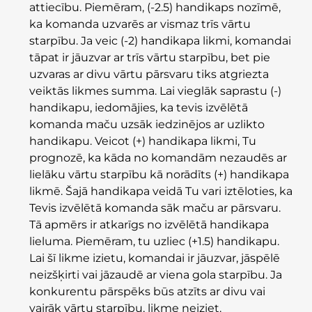
attiecību. Piemēram, (-2.5) handikaps nozīmē,
ka komanda uzvarēs ar vismaz trīs vārtu
starpību. Ja veic (-2) handikapa likmi, komandai
tāpat ir jāuzvar ar trīs vārtu starpību, bet pie
uzvaras ar divu vārtu pārsvaru tiks atgriezta
veiktās likmes summa. Lai vieglāk saprastu (-)
handikapu, iedomājies, ka tevis izvēlētā
komanda maču uzsāk iedzinējos ar uzlikto
handikapu. Veicot (+) handikapa likmi, Tu
prognozē, ka kāda no komandām nezaudēs ar
lielāku vārtu starpību kā norādīts (+) handikapa
likmē. Šajā handikapa veidā Tu vari iztēloties, ka
Tevis izvēlētā komanda sāk maču ar pārsvaru.
Tā apmērs ir atkarīgs no izvēlētā handikapa
lieluma. Piemēram, tu uzliec (+1.5) handikapu.
Lai šī likme izietu, komandai ir jāuzvar, jāspēlē
neizšķirti vai jāzaudē ar viena gola starpību. Ja
konkurentu pārspēks būs atzīts ar divu vai
vairāk vārtu starpību, likme neiziet.