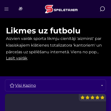
🎁
Likmes uz futbolu
Aizvien vairāk sporta likmju cienītāji 'aizmirst' par
klasiskajiem klātienes totalizatora 'kantoriem' un
pārceļas uz spēlēšanu internetā. Viens no pop...
Lasīt vairāk
Visi Kazino