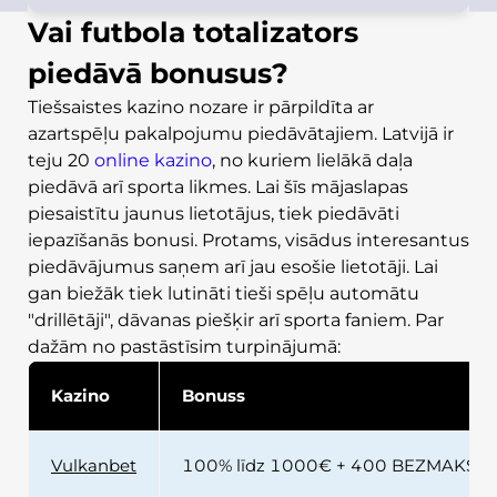
Vai futbola totalizators
piedāvā bonusus?
Tiešsaistes kazino nozare ir pārpildīta ar
azartspēļu pakalpojumu piedāvātajiem. Latvijā ir
teju 20
online kazino
, no kuriem lielākā daļa
piedāvā arī sporta likmes. Lai šīs mājaslapas
piesaistītu jaunus lietotājus, tiek piedāvāti
iepazīšanās bonusi. Protams, visādus interesantus
piedāvājumus saņem arī jau esošie lietotāji. Lai
gan biežāk tiek lutināti tieši spēļu automātu
"drillētāji", dāvanas piešķir arī sporta faniem. Par
dažām no pastāstīsim turpinājumā:
Kazino
Bonuss
Vulkanbet
100% līdz 1000€ + 400 BEZMAKSAS