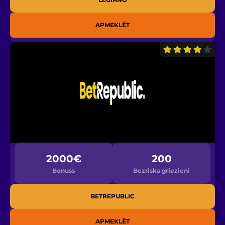
APMEKLĒT
2000€
200
Bonuss
Bezriska griezieni
BETREPUBLIC
APMEKLĒT