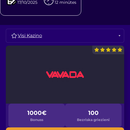
17/10/2025
12 minūtes
Visi Kazino
1000€
100
Bonuss
Bezriska griezieni