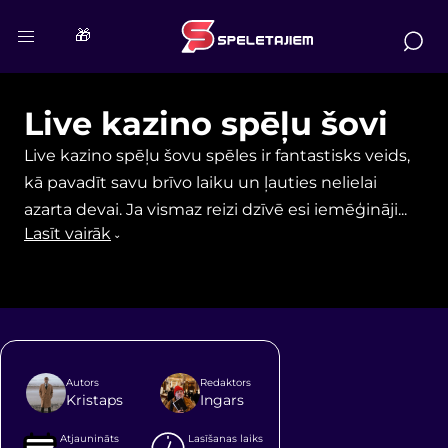
🎁
Live kazino spēļu šovi
Live kazino spēļu šovu spēles ir fantastisks veids,
kā pavadīt savu brīvo laiku un ļauties nelielai
azarta devai. Ja vismaz reizi dzīvē esi iemēģināji...
Lasīt vairāk
⌄
Autors
Redaktors
Kristaps
Ingars
Atjaunināts
Lasīšanas laiks