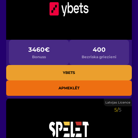
3460€
400
Bonuss
Bezriska griezieni
YBETS
APMEKLĒT
Latvijas Licence
5/
5