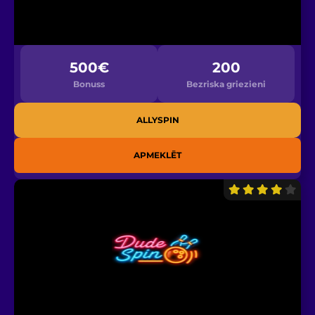
500€
200
Bonuss
Bezriska griezieni
ALLYSPIN
APMEKLĒT