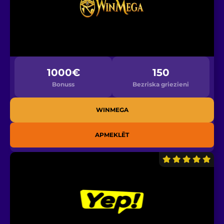
1000€
150
Bonuss
Bezriska griezieni
WINMEGA
APMEKLĒT