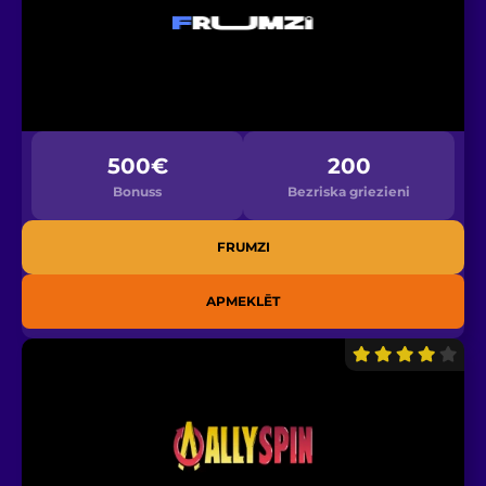
500€
200
Bonuss
Bezriska griezieni
FRUMZI
APMEKLĒT