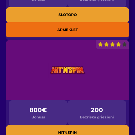
SLOTORO
APMEKLĒT
800€
200
Bonuss
Bezriska griezieni
HITNSPIN