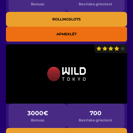
Bonuss
Bezriska griezieni
ROLLINGSLOTS
APMEKLĒT
3000€
700
Bonuss
Bezriska griezieni