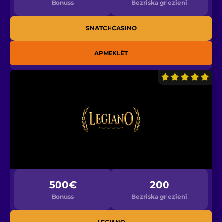
Bonuss
Bezriska griezieni
SNATCHCASINO
APMEKLĒT
500€
200
Bonuss
Bezriska griezieni
LEGIANO