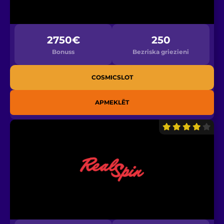
2750€
250
Bonuss
Bezriska griezieni
COSMICSLOT
APMEKLĒT