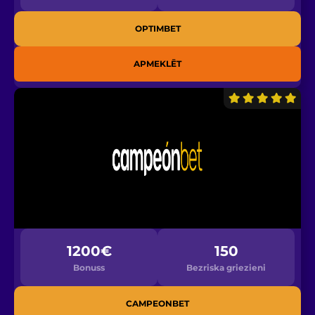
OPTIMBET
APMEKLĒT
1200€
150
Bonuss
Bezriska griezieni
CAMPEONBET