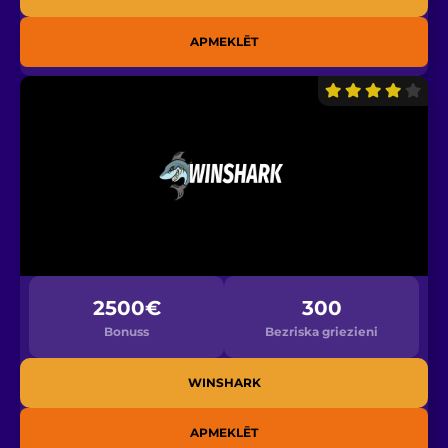
APMEKLĒT
2500€
300
Bonuss
Bezriska griezieni
WINSHARK
APMEKLĒT