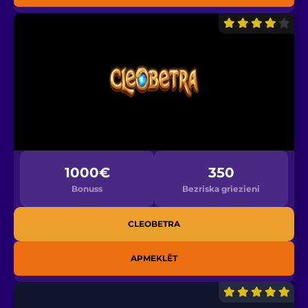
1000€
350
Bonuss
Bezriska griezieni
CLEOBETRA
APMEKLĒT