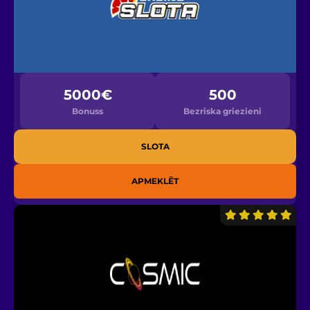
5000€
500
Bonuss
Bezriska griezieni
SLOTA
APMEKLĒT