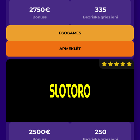
2750€
335
Bonuss
Bezriska griezieni
EGOGAMES
APMEKLĒT
2500€
250
Bonuss
Bezriska griezieni