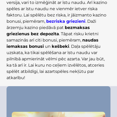
versija, vari to izmēģināt ar īstu naudu. Arī kazino
spēles ar īstu naudu ne vienmēr ietver riska
faktoru. Lai spēlētu bez riska, ir jāizmanto kazino
bonusi, piemēram,
bezriska griezieni
. Daži
ārzemju kazino piedāvā pat
bezmaksas
griezienus bez depozīta
. Tāpat risku krietni
samazinās arī citi bonusi, piemēram,
naudas
iemaksas bonusi
un
kešbeki
. Daļa spēlētāju
uzskata, ka tikai spēlēšana ar īstu naudu var
pilnībā apmierināt vēlmi pēc azarta. Var jau būt,
ka tā arī ir. Lai kuru no ceļiem izvēlētos, atceries
spēlēt atbildīgi, lai azartspēles nekļūtu par
atkarību!