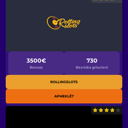
3500€
730
Bonuss
Bezriska griezieni
ROLLINGSLOTS
APMEKLĒT