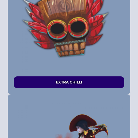
EXTRA CHILLI