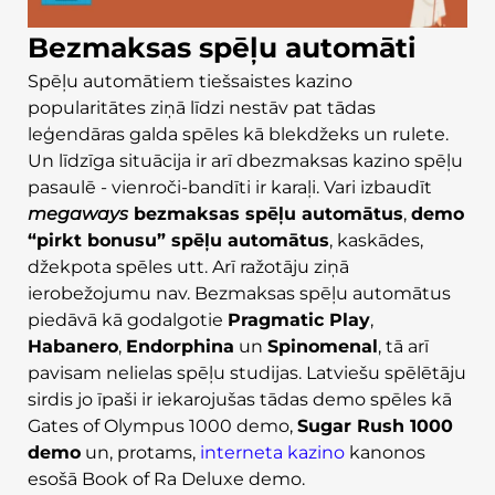
Bezmaksas spēļu automāti
Spēļu automātiem tiešsaistes kazino
popularitātes ziņā līdzi nestāv pat tādas
leģendāras galda spēles kā blekdžeks un rulete.
Un līdzīga situācija ir arī dbezmaksas kazino spēļu
pasaulē - vienroči-bandīti ir karaļi. Vari izbaudīt
megaways
bezmaksas spēļu automātus
,
demo
“pirkt bonusu” spēļu automātus
, kaskādes,
džekpota spēles utt. Arī ražotāju ziņā
ierobežojumu nav. Bezmaksas spēļu automātus
piedāvā kā godalgotie
Pragmatic Play
,
Habanero
,
Endorphina
un
Spinomenal
, tā arī
pavisam nelielas spēļu studijas. Latviešu spēlētāju
sirdis jo īpaši ir iekarojušas tādas demo spēles kā
Gates of Olympus 1000 demo,
Sugar Rush 1000
demo
un, protams,
interneta kazino
kanonos
esošā Book of Ra Deluxe demo.