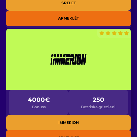
SPELET
APMEKLĒT
4000€
250
Bonuss
Bezriska griezieni
IMMERION