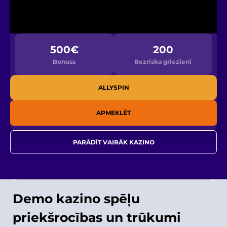
500€
200
Bonuss
Bezriska griezieni
ALLYSPIN
APMEKLĒT
PARĀDĪT VAIRĀK KAZINO
Demo kazino spēļu
priekšrocības un trūkumi