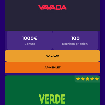
1000€
100
Bonuss
Bezriska griezieni
VAVADA
APMEKLĒT