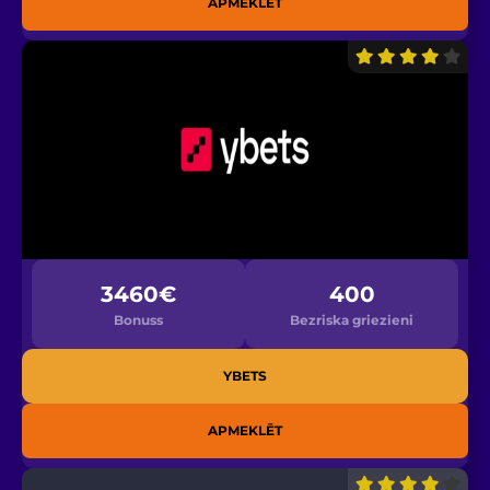
APMEKLĒT
3460€
400
Bonuss
Bezriska griezieni
YBETS
APMEKLĒT