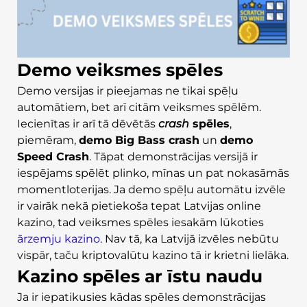
Demo veiksmes spēles
Demo versijas ir pieejamas ne tikai spēļu
automātiem, bet arī citām veiksmes spēlēm.
Iecienītas ir arī tā dēvētās
crash
spēles
,
piemēram,
demo Big Bass crash
un
demo
Speed Crash
. Tāpat demonstrācijas versijā ir
iespējams spēlēt plinko, mīnas un pat nokasāmās
momentloterijas. Ja demo spēļu automātu izvēle
ir vairāk nekā pietiekoša tepat Latvijas online
kazino, tad veiksmes spēles iesakām lūkoties
ārzemju kazino
. Nav tā, ka Latvijā izvēles nebūtu
vispār, taču kriptovalūtu kazino tā ir krietni lielāka.
Kazino spēles ar īstu naudu
Ja ir iepatikusies kādas spēles demonstrācijas