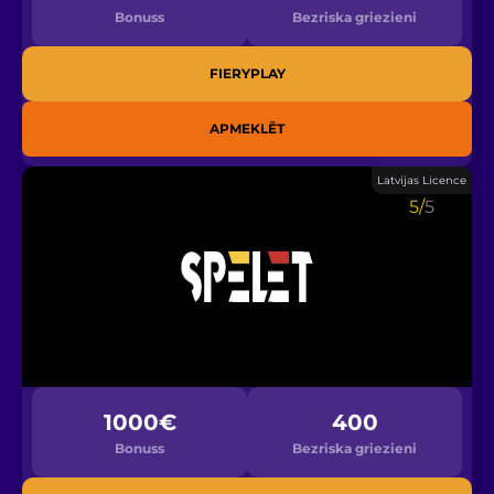
Bonuss
Bezriska griezieni
FIERYPLAY
APMEKLĒT
Latvijas Licence
5/
5
1000€
400
Bonuss
Bezriska griezieni