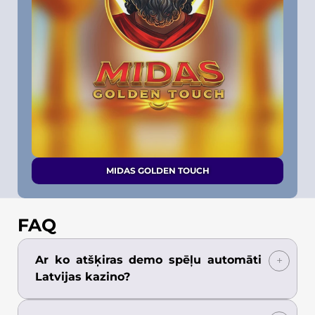
MIDAS GOLDEN TOUCH
FAQ
Ar ko atšķiras demo spēļu automāti
Latvijas kazino?