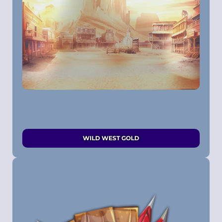
WILD WEST GOLD