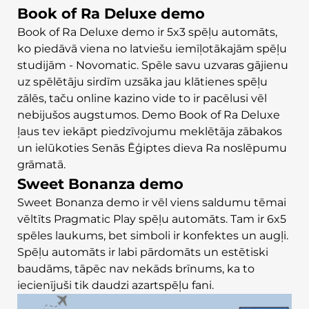
Book of Ra Deluxe demo
Book of Ra Deluxe demo ir 5x3 spēļu automāts,
ko piedāvā viena no latviešu iemīļotākajām spēļu
studijām - Novomatic. Spēle savu uzvaras gājienu
uz spēlētāju sirdīm uzsāka jau klātienes spēļu
zālēs, taču online kazino vide to ir pacēlusi vēl
nebijušos augstumos. Demo Book of Ra Deluxe
ļaus tev iekāpt piedzīvojumu meklētāja zābakos
un ielūkoties Senās Ēģiptes dieva Ra noslēpumu
grāmatā.
Sweet Bonanza demo
Sweet Bonanza demo ir vēl viens saldumu tēmai
vēltīts Pragmatic Play spēļu automāts. Tam ir 6x5
spēles laukums, bet simboli ir konfektes un augļi.
Spēļu automāts ir labi pārdomāts un estētiski
baudāms, tāpēc nav nekāds brīnums, ka to
iecienījuši tik daudzi azartspēļu fani.