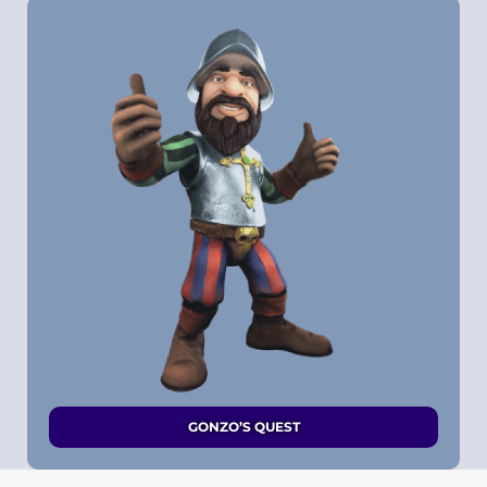
GONZO’S QUEST