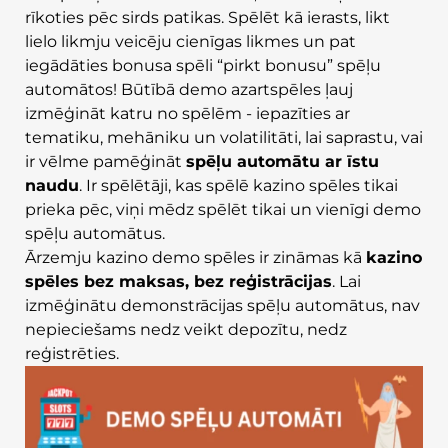
rīkoties pēc sirds patikas. Spēlēt kā ierasts, likt
lielo likmju veicēju cienīgas likmes un pat
iegādāties bonusa spēli “pirkt bonusu” spēļu
automātos! Būtībā demo azartspēles ļauj
izmēģināt katru no spēlēm - iepazīties ar
tematiku, mehāniku un volatilitāti, lai saprastu, vai
ir vēlme pamēģināt
spēļu automātu ar īstu
naudu
. Ir spēlētāji, kas spēlē kazino spēles tikai
prieka pēc, viņi mēdz spēlēt tikai un vienīgi demo
spēļu automātus.
Ārzemju kazino demo spēles ir zināmas kā
kazino
spēles bez maksas, bez reģistrācijas
. Lai
izmēģinātu demonstrācijas spēļu automātus, nav
nepieciešams nedz veikt depozītu, nedz
reģistrēties.