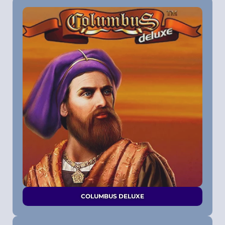
COLUMBUS DELUXE