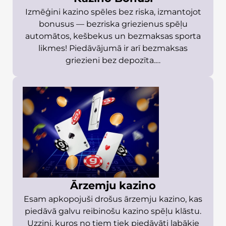
Izmēģini kazino spēles bez riska, izmantojot
bonusus — bezriska griezienus spēļu
automātos, kešbekus un bezmaksas sporta
likmes! Piedāvājumā ir arī bezmaksas
griezieni bez depozīta.…
Ārzemju kazino
Esam apkopojuši drošus ārzemju kazino, kas
piedāvā galvu reibinošu kazino spēļu klāstu.
Uzzini, kuros no tiem tiek piedāvāti labākie