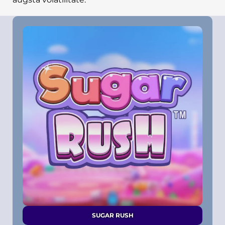
SUGAR RUSH