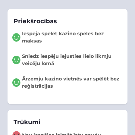
Priekšrocības
Iespēja spēlēt kazino spēles bez
maksas
Sniedz iespēju iejusties lielo likmju
veicēju lomā
Ārzemju kazino vietnēs var spēlēt bez
reģistrācijas
Trūkumi