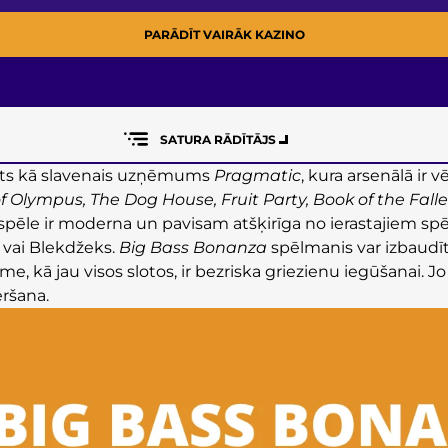
PARĀDĪT VAIRĀK KAZINO
SATURA RĀDĪTĀJS
 cits kā slavenais uzņēmums
Pragmatic
, kura arsenālā ir
 Olympus, The Dog House, Fruit Party, Book of the Fall
spēle ir moderna un pavisam atšķirīga no ierastajiem s
vai Blekdžeks.
Big Bass Bonanza
spēlmanis var izbaudīt
zīme, kā jau visos slotos, ir bezriska griezienu iegūšanai. Jo
ršana.