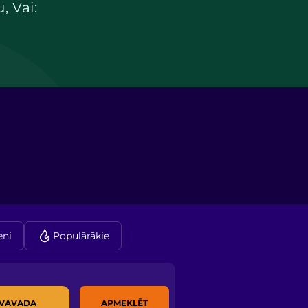
, Vai:
eni
Populārākie
VAVADA
APMEKLĒT