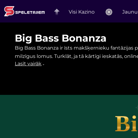
Visi Kazino
Jaunu
Big Bass Bonanza
Big Bass Bonanza ir īsts makšķernieku fantāzijas pi
milzīgus lomus. Turklāt, ja tā kārtīgi ieskatās, online 
Lasīt vairāk
⌄
Bi