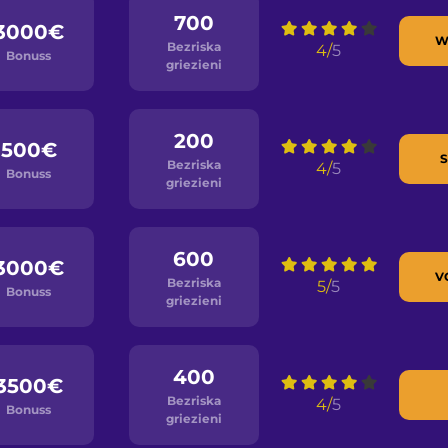
700
3000€
W
Bezriska
4/
5
Bonuss
griezieni
200
500€
Bezriska
4/
5
Bonuss
griezieni
600
3000€
V
Bezriska
5/
5
Bonuss
griezieni
400
3500€
Bezriska
4/
5
Bonuss
griezieni