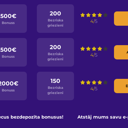
200
500€
Bezriska
4/
5
Bonuss
griezieni
200
500€
Bezriska
4/
5
Bonuss
griezieni
150
2000€
Bezriska
4/
5
Bonuss
griezieni
cus bezdepozīta bonusus!
Atstāj mums savu e-