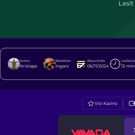
Lasīt
Autors
Redaktors
Atjaunināts
Lasīšanas
Kristaps
Ingars
06/11/2024
12 min
Visi Kazino