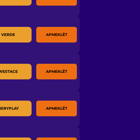
VERDE
APMEKLĒT
WESTACE
APMEKLĒT
IERYPLAY
APMEKLĒT