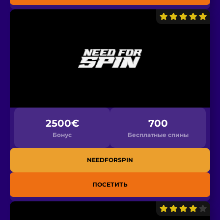
2500€
700
Бонус
Бесплатные спины
NEEDFORSPIN
ПОСЕТИТЬ