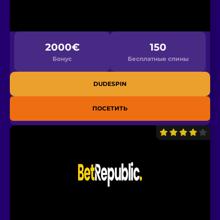
2000€
150
Бонус
Бесплатные спины
DUDESPIN
ПОСЕТИТЬ