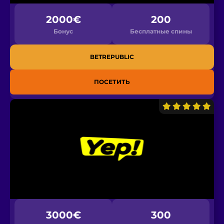
2000€
200
Бонус
Бесплатные спины
BETREPUBLIC
ПОСЕТИТЬ
3000€
300