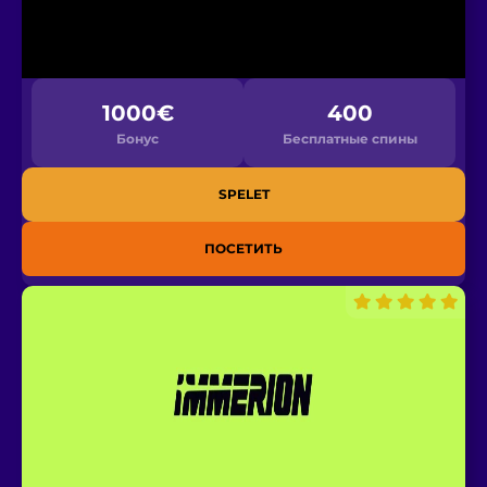
1000€
400
Бонус
Бесплатные спины
SPELET
ПОСЕТИТЬ