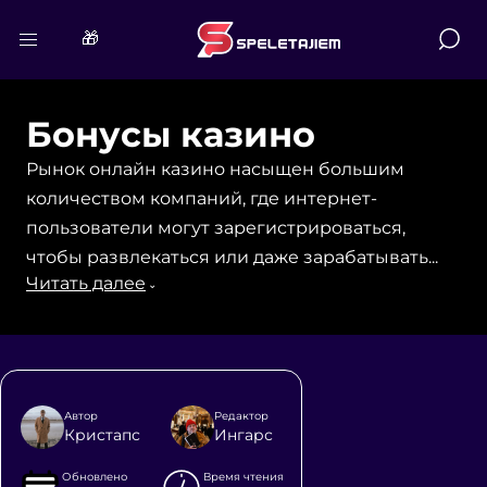
🎁
Бонусы казино
Рынок онлайн казино насыщен большим
количеством компаний, где интернет-
пользователи могут зарегистрироваться,
чтобы развлекаться или даже зарабатывать...
Читать далее
⌄
Автор
Редактор
Кристапс
Ингарс
Обновлено
Время чтения