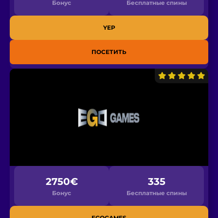
Бонус
Бесплатные спины
YEP
ПОСЕТИТЬ
2750€
335
Бонус
Бесплатные спины
EGOGAMES