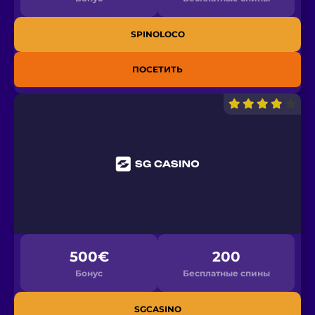
SPINOLOCO
ПОСЕТИТЬ
500€
200
Бонус
Бесплатные спины
SGCASINO