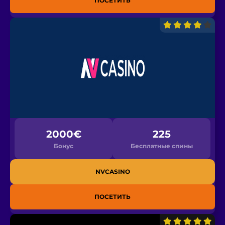
ПОСЕТИТЬ
2000€
225
Бонус
Бесплатные спины
NVCASINO
ПОСЕТИТЬ