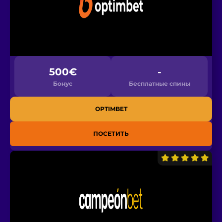
500€
-
Бонус
Бесплатные спины
OPTIMBET
ПОСЕТИТЬ