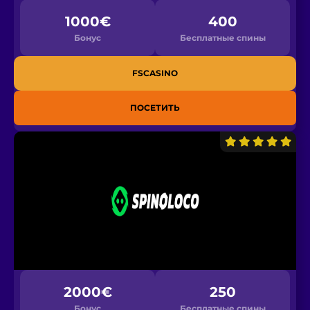
1000€
400
Бонус
Бесплатные спины
FSCASINO
ПОСЕТИТЬ
2000€
250
Бонус
Бесплатные спины