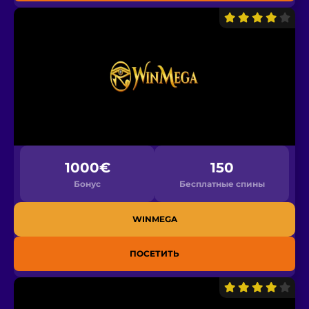
1000€
150
Бонус
Бесплатные спины
WINMEGA
ПОСЕТИТЬ