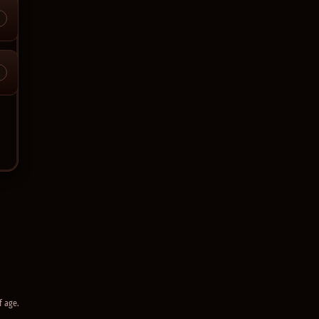
f age.