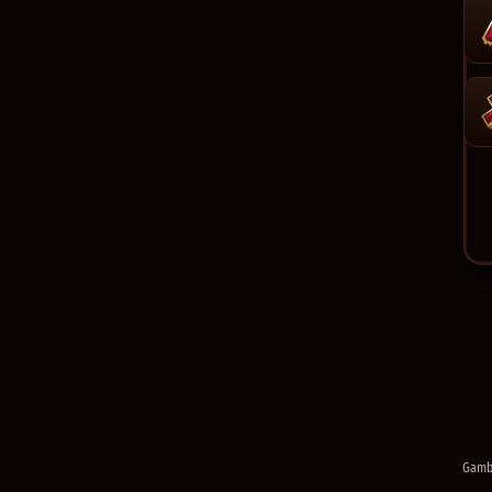
Gambl