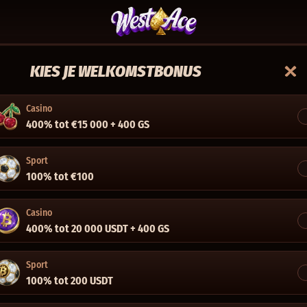
KIES JE WELKOMSTBONUS
Casino
400% tot €15 000 + 400 GS
Sport
100% tot €100
Casino
400% tot 20 000 USDT + 400 GS
Sport
100% tot 200 USDT