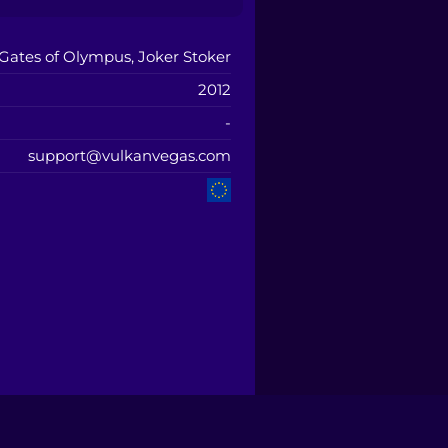
Gates of Olympus, Joker Stoker
2012
-
support@vulkanvegas.com