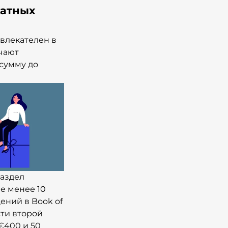
латных
влекателен в
чают
сумму до
раздел
не менее 10
ений в Book of
сти второй
 €400 и 50