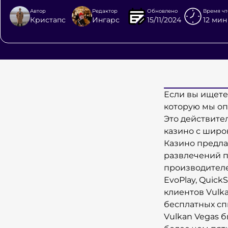
Автор
Редактор
Обновлено
Время ч
Кристапс
Ингарс
15/11/2024
12 мин
Если вы ищете
которую мы оп
Это действите
казино с широ
Казино предла
развлечений п
производителей
EvoPlay, Quic
клиентов Vulka
бесплатных спи
Vulkan Vegas б