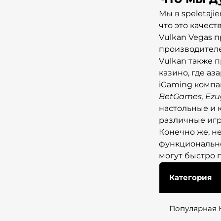
Мы в speletaji
что это качес
Vulkan Vegas п
производител
Vulkan также 
казино, где а
iGaming компа
BetGames, Ezug
настольные и к
различные игр
Конечно же, н
функционально
могут быстро п
Категория
Популярная 