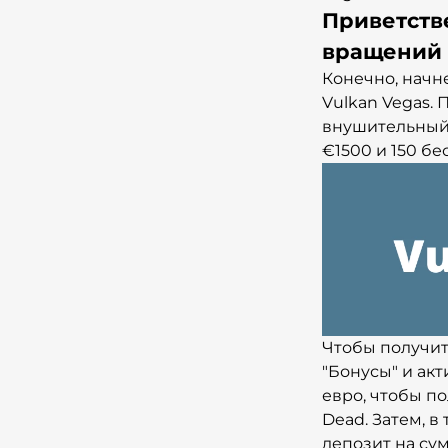
Приветстве
вращений 
Конечно, начн
Vulkan Vegas.
внушительный 
€1500 и 150 б
Чтобы получит
"Бонусы" и акт
евро, чтобы по
Dead. Затем, 
депозит на сум