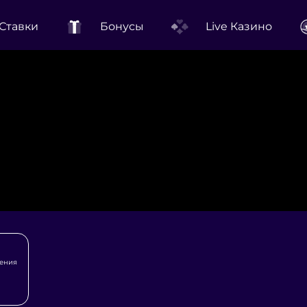
Ставки
Бонусы
Live Казино
тения