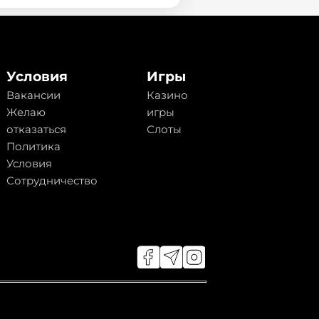
Условия
Игры
Вакансии
Казино
Желаю
игры
отказаться
Слоты
Политика
Условия
Сотрудничество