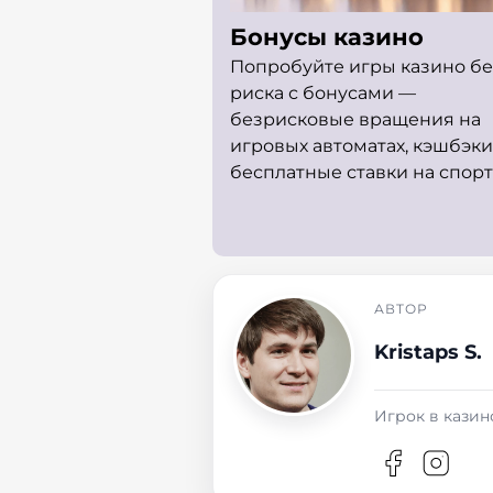
Бонусы казино
Попробуйте игры казино бе
риска с бонусами —
безрисковые вращения на
игровых автоматах, кэшбэки
бесплатные ставки на спорт!
АВТОР
Kristaps S.
Игрок в казин