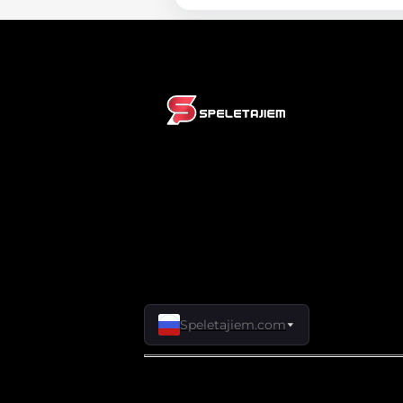
Speletajiem.com