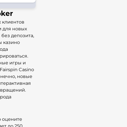
ker
х клиентов
 для новых
 без депозита,
ы казино
ода
рироваться.
ные игры и
Fairspin Casino
онечно, новые
интерактивная
 вращений.
 рода
о оцените
ет до 250