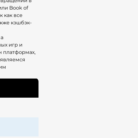
х вращений в
или Book of
к как все
акже кэшбэк-
ма
ых игр и
н платформах,
 являемся
шим