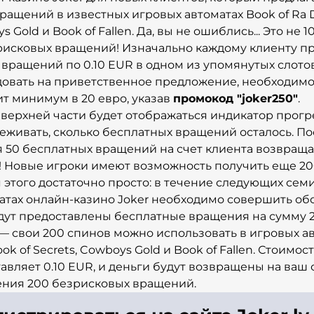
ащений в известных игровых автоматах Book of Ra D
s Gold и Book of Fallen. Да, вы не ошиблись... Это не 10
рисковых вращений! Изначально каждому клиенту п
 вращений по 0.10 EUR в одном из упомянутых слото
овать на приветственное предложение, необходимо
т минимум в 20 евро, указав
промокод "joker250"
.
в верхней части будет отображаться индикатор прогр
леживать, сколько бесплатных вращений осталось. По
 50 бесплатных вращений на счет клиента возвращае
е! Новые игроки имеют возможность получить еще 2
 этого достаточно просто: в течение следующих сем
атах онлайн-казино Joker необходимо совершить обо
будут предоставлены бесплатные вращения на сумму 
 — свои 200 спинов можно использовать в игровых а
ook of Secrets, Cowboys Gold и Book of Fallen. Стоимос
вляет 0.10 EUR, и деньги будут возвращены на ваш 
ния 200 безрисковых вращений.