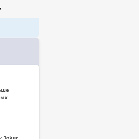
e
ьше
вых
у Joker