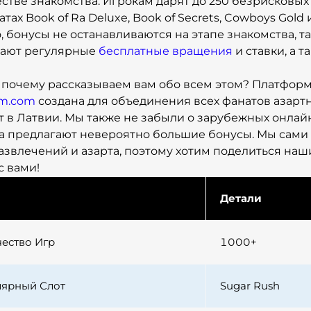
естве знакомства. Игрокам дарят до 250 безрисковы
тах Book of Ra Deluxe, Book of Secrets, Cowboys Gold 
о, бонусы не останавливаются на этапе знакомства, та
чают регулярные
бесплатные вращения
и ставки, а т
и почему рассказываем вам обо всем этом? Платфор
em.com
создана для объединения всех фанатов азартн
рт в Латвии. Мы также не забыли о зарубежных онлай
а предлагают невероятно большие бонусы. Мы сами
звлечений и азарта, поэтому хотим поделиться на
с вами!
Детали
ество Игр
1000+
ярный Слот
Sugar Rush