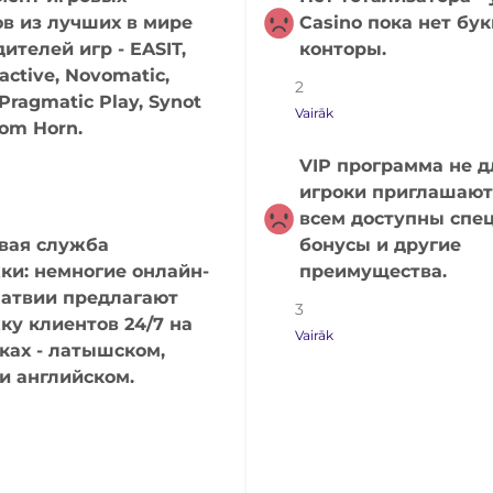
в из лучших в мире
Casino пока нет бу
ителей игр - EASIT,
конторы.
active, Novomatic,
2
 Pragmatic Play, Synot
Vairāk
om Horn.
VIP программа не дл
игроки приглашаютс
всем доступны спе
вая служба
бонусы и другие
ки: немногие онлайн-
преимущества.
Латвии предлагают
3
у клиентов 24/7 на
Vairāk
ках - латышском,
и английском.