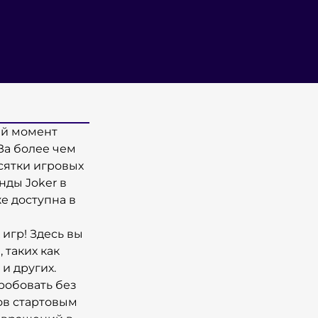
ный момент
За более чем
сятки игровых
нды Joker в
е доступна в
игр! Здесь вы
 таких как
 и других.
робовать без
ов стартовым