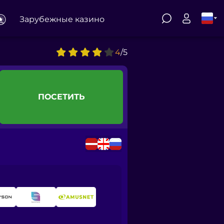
Зарубежные казино
4
/5
ПОСЕТИТЬ