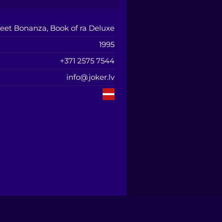
eet Bonanza, Book of ra Deluxe
1995
+371 2575 7544
info@joker.lv