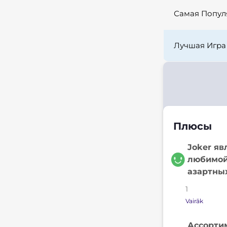
Самая Популя
Лучшая Игра 
Плюсы
Joker яв
любимой
азартных
1
Vairāk
Ассорти