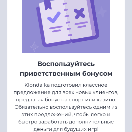
Воспользуйтесь
приветственным бонусом
Klondaika подготовил классное
предложение для всех новых клиентов,
предлагая бонус на спорт или казино.
Обязательно воспользуйтесь одним из
этих предложений, чтобы легко и
быстро заработать дополнительные
деньги для будущих игр!