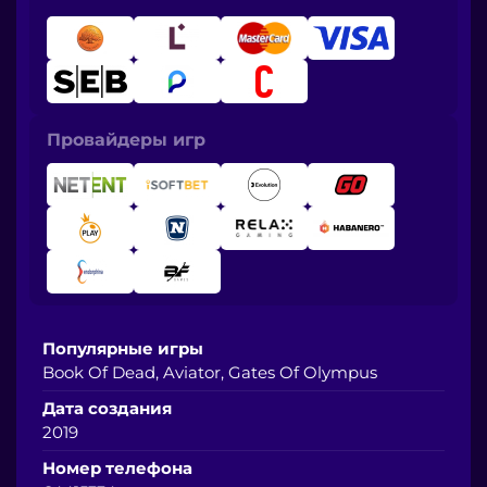
Провайдеры игр
Популярные игры
Book Of Dead, Aviator, Gates Of Olympus
Дата создания
2019
Номер телефона