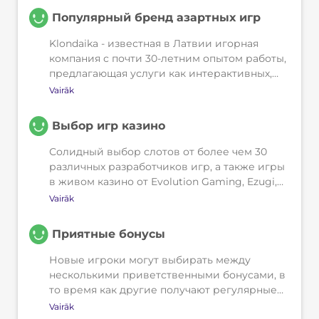
Популярный бренд азартных игр
Klondaika - известная в Латвии игорная
компания с почти 30-летним опытом работы,
предлагающая услуги как интерактивных,
так и живых азартных игр в барах крупных
Vairāk
латвийских городов. Клондайка - одно из
немногих латвийских онлайн-казино с
Выбор игр казино
круглосуточной поддержкой клиентов на
латышском, русском и английском языках,
Солидный выбор слотов от более чем 30
что, безусловно, является огромным
различных разработчиков игр, а также игры
плюсом.
в живом казино от Evolution Gaming, Ezugi,
BetgamesTv и Pragmatic Play.
Vairāk
Приятные бонусы
Новые игроки могут выбирать между
несколькими приветственными бонусами, в
то время как другие получают регулярные
бесплатные спины, безрисковые ставки и
Vairāk