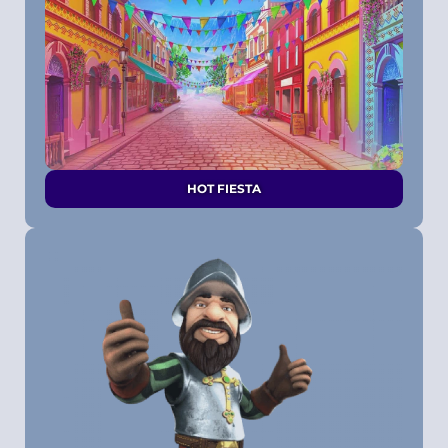
HOT FIESTA