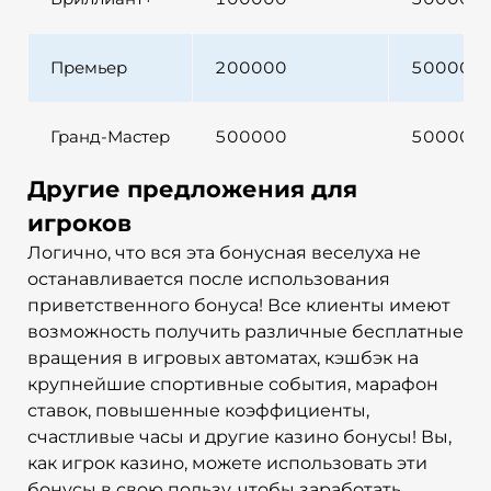
Премьер
200000
50000
Гранд-Мастер
500000
50000
Другие предложения для
игроков
Логично, что вся эта бонусная веселуха не
останавливается после использования
приветственного бонуса! Все клиенты имеют
возможность получить различные бесплатные
вращения в игровых автоматах, кэшбэк на
крупнейшие спортивные события, марафон
ставок, повышенные коэффициенты,
счастливые часы и другие казино бонусы! Вы,
как игрок казино, можете использовать эти
бонусы в свою пользу, чтобы заработать