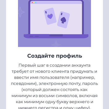
Создайте профиль
Первый шаг в создании аккаунта
требует от нового клиента придумать и
ввести имя пользователя (например,
псевдоним), электронную почту, пароль
(который должен состоять как
минимум из восьми символов, включая
как минимум одну букву верхнего и
нижнего регистра и одну цифру),