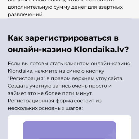
дополнительную сумму денег для азартных
развлечений.
Как зарегистрироваться в
онлайн-казино Klondaika.lv?
Если вы готовы стать клиентом онлайн-казино
Klondaika, нажмите на синюю кнопку
"Регистрация" в правом верхнем углу сайта.
Создать учетную запись очень просто и
займет это не более пяти минут.
Регистрационная форма состоит из
нескольких основных шагов: