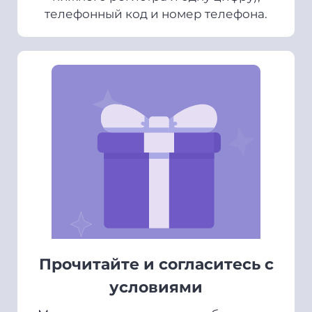
телефонный код и номер телефона.
Прочитайте и согласитесь с
условиями