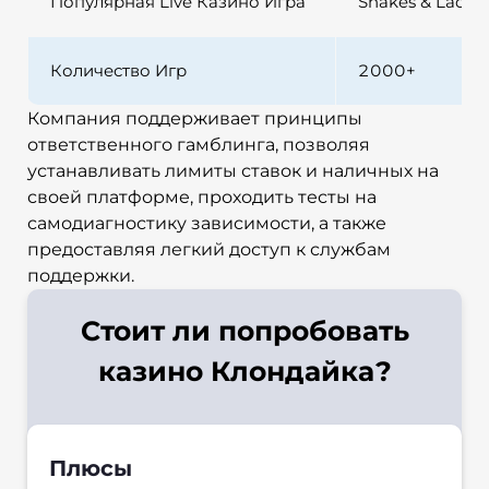
Популярная Live Казино Игра
Snakes & Ladde
Количество Игр
2000+
Компания поддерживает принципы
ответственного гамблинга, позволяя
устанавливать лимиты ставок и наличных на
своей платформе, проходить тесты на
самодиагностику зависимости, а также
предоставляя легкий доступ к службам
поддержки.
Стоит ли попробовать
казино Клондайка?
Плюсы