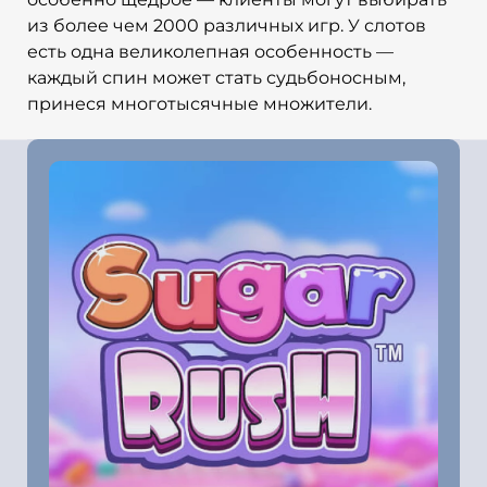
из более чем 2000 различных игр. У слотов
есть одна великолепная особенность —
каждый спин может стать судьбоносным,
принеся многотысячные множители.