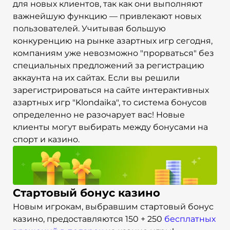
для новых клиентов, так как они выполняют
важнейшую функцию — привлекают новых
пользователей. Учитывая большую
конкуренцию на рынке азартных игр сегодня,
компаниям уже невозможно "прорваться" без
специальных предложений за регистрацию
аккаунта на их сайтах. Если вы решили
зарегистрироваться на сайте интерактивных
азартных игр "Klondaika", то система бонусов
определенно не разочарует вас! Новые
клиенты могут выбирать между бонусами на
спорт и казино.
Стартовый бонус казино
Новым игрокам, выбравшим стартовый бонус
казино, предоставляются 150 + 250
бесплатных