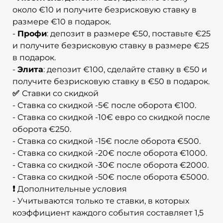
около €10 и получите безрисковую ставку в
размере €10 в подарок.
-
Профи
: депозит в размере €50, поставьте €25
и получите безрисковую ставку в размере €25
в подарок.
-
Элита
: депозит €100, сделайте ставку в €50 и
получите безрисковую ставку в €50 в подарок.
✅
Ставки со скидкой
- Ставка со скидкой -5€ после оборота €100.
- Ставка со скидкой -10€ евро со скидкой после
оборота €250.
- Ставка со скидкой -15€ после оборота €500.
- Ставка со скидкой -20€ после оборота €1000.
- Ставка со скидкой -30€ после оборота €2000.
- Ставка со скидкой -50€ после оборота €5000.
❗
Дополнительные условия
- Учитываются только те ставки, в которых
коэффициент каждого события составляет 1,5