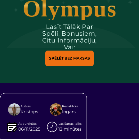
Olympus
Lasīt Tālāk Par
Spēli, Bonusiem,
Citu Informāciju,
Vai:
SPĒLĒT BEZ MAKSAS
Autors
Redaktors
Kristaps
Ingars
Atjaunināts
Lasīšanas laiks
06/11/2025
12 minūtes