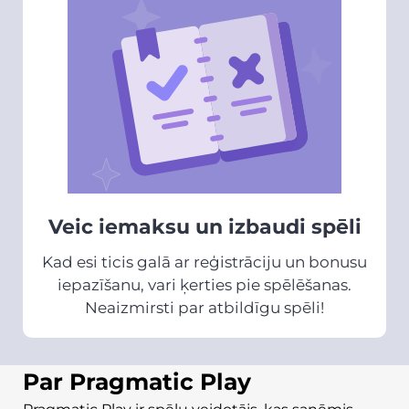
Veic iemaksu un izbaudi spēli
Kad esi ticis galā ar reģistrāciju un bonusu
iepazīšanu, vari ķerties pie spēlēšanas.
Neaizmirsti par atbildīgu spēli!
Par Pragmatic Play