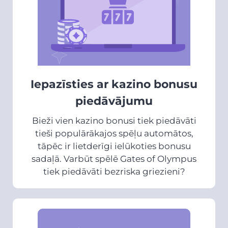
Iepazīsties ar kazino bonusu
piedāvājumu
Bieži vien kazino bonusi tiek piedāvāti
tieši populārākajos spēļu automātos,
tāpēc ir lietderīgi ielūkoties bonusu
sadaļā. Varbūt spēlē Gates of Olympus
tiek piedāvāti bezriska griezieni?