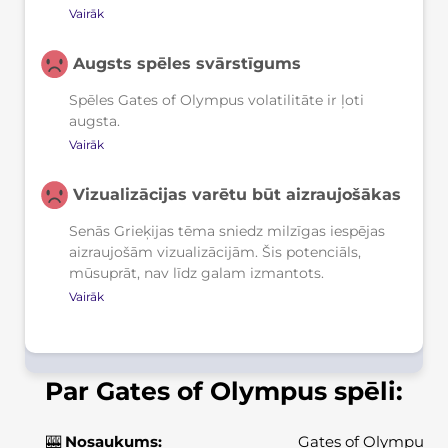
Vairāk
Augsts spēles svārstīgums
Spēles Gates of Olympus volatilitāte ir ļoti
augsta.
Vairāk
Vizualizācijas varētu būt aizraujošākas
Senās Grieķijas tēma sniedz milzīgas iespējas
aizraujošām vizualizācijām. Šis potenciāls,
mūsuprāt, nav līdz galam izmantots.
Vairāk
Par Gates of Olympus spēli:
🎰
Nosaukums:
Gates of Olympus