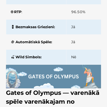
🌐
RTP
:
96.50%
💈
Bezmaksas Griezieni:
Jā
🍇
Automātiskā Spēle:
Jā
🍒
Wild Simbols:
Nē
Gates of Olympus — varenākā
spēle varenākajam no