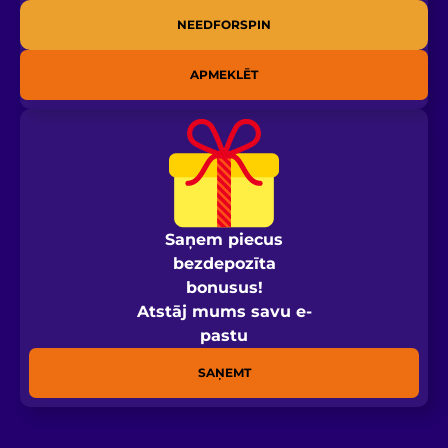
NEEDFORSPIN
APMEKLĒT
Saņem piecus
bezdepozīta
bonusus!
Atstāj mums savu e-
pastu
SAŅEMT