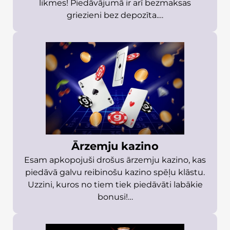
likmes! Piedāvājumā ir arī bezmaksas
griezieni bez depozīta.…
Ārzemju kazino
Esam apkopojuši drošus ārzemju kazino, kas
piedāvā galvu reibinošu kazino spēļu klāstu.
Uzzini, kuros no tiem tiek piedāvāti labākie
bonusi!…