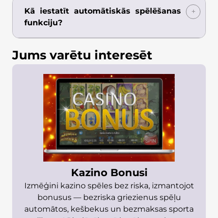
Kā iestatīt automātiskās spēlēšanas
funkciju?
Jums varētu interesēt
Kazino Bonusi
Izmēģini kazino spēles bez riska, izmantojot
bonusus — bezriska griezienus spēļu
automātos, kešbekus un bezmaksas sporta