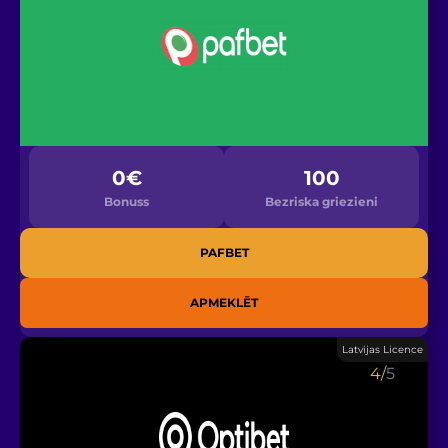
0€
100
Bonuss
Bezriska griezieni
PAFBET
APMEKLĒT
Latvijas Licence
4/
5