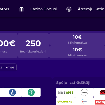
zators
Kazino Bonusi
Ārzemju Kazin
10€
00€
250
Min iemaksa
10€
nuss
Bezriska griezieni
Min izmaksa
ta likmes
Spēļu izstrādātāji