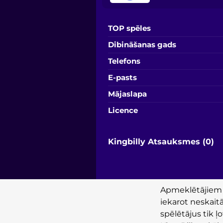
TOP spēles
Dibināšanas gads
Telefons
E-pasts
Mājaslapa
Licence
Kingbilly Atsauksmes (0)
Apmeklētājiem du
iekarot neskait
spēlētājus tik ļ