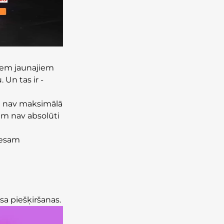
viem jaunajiem
 Un tas ir -
 nav maksimālā
am nav absolūti
u esam
a piešķiršanas.