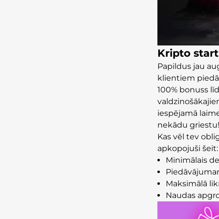
Kripto star
Papildus jau a
klientiem piedāvā
100% bonuss līd
valdzinošākajie
iespējamā laime
nekādu griestu
Kas vēl tev obli
apkopojuši šeit:
Minimālais de
Piedāvājumam
Maksimālā li
Naudas apgroz