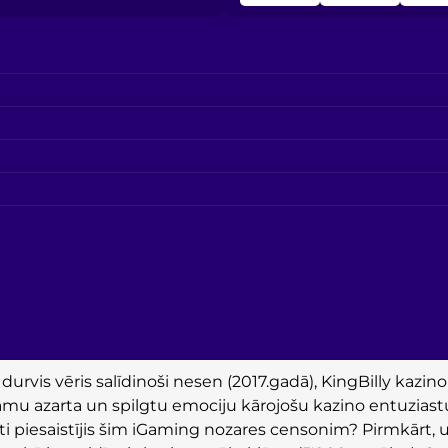
rvis vēris salīdinoši nesen (2017.gadā), KingBilly kazino
āmu azarta un spilgtu emociju kārojošu kazino entuziastu 
oti piesaistījis šim iGaming nozares censonim? Pirmkārt, uz