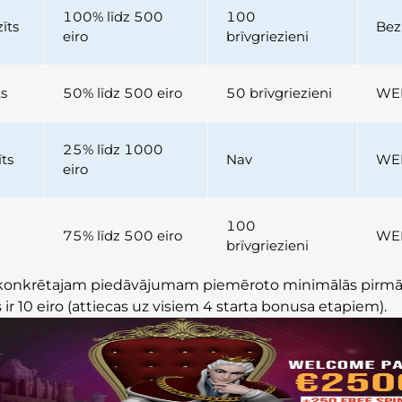
100% līdz 500
100
īts
Bez
eiro
brīvgriezieni
ts
50% līdz 500 eiro
50 brīvgriezieni
WE
25% līdz 1000
ts
Nav
WE
eiro
100
75% līdz 500 eiro
WE
brīvgriezieni
rī konkrētajam piedāvājumam piemēroto minimālās pirm
ir 10 eiro (attiecas uz visiem 4 starta bonusa etapiem).