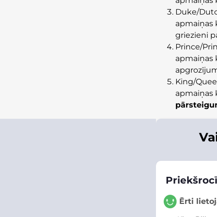
apmaiņas k
Duke/Dutch
apmaiņas k
griezieni 
Prince/Pri
apmaiņas k
apgrozījum
King/Queen
apmaiņas k
pārsteig
Va
Priekšroc
Ērti liet