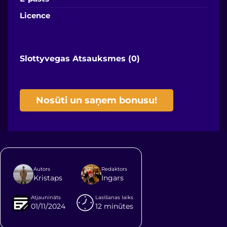
Licence
Slottyvegas Atsauksmes (0)
Nosūti un saņem bonusu!
Autors
Redaktors
Kristaps
Ingars
Atjaunināts
Lasīšanas laiks
01/11/2024
12 minūtes