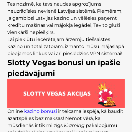
Tas nozīmē, ka tavs naudas apgrozījums
neuzrādīsies nevienā Latvijas sistēmā. Piemēram,
ja gamblosi Latvijas kazino un vēlēsies paņemt
kredītu mašīnas vai mājokļa iegādei, Tev to gluži
vienkārši nepiešķirs.
Lai piekļūtu iecērētajam ārzemju tiešsaistes
kazino un totalizatoram, izmanto mūsu mājaslapā
pieejamos linkus vai arī pieslēdzies VPN sistēmai!
Slotty Vegas bonusi un īpašie
piedāvājumi
Online
kazino bonusi
ir teicama iespēja, kā baudīt
azartspēles bez maksas! Ņemot vērā, ka
mūsdienās ir tik milzīgs
iGaming
pakalpojumu