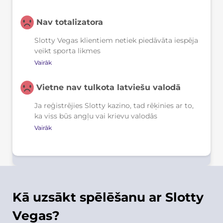
Nav totalizatora
Slotty Vegas klientiem netiek piedāvāta iespēja
veikt sporta likmes
Vairāk
Vietne nav tulkota latviešu valodā
Ja reģistrējies Slotty kazino, tad rēķinies ar to,
ka viss būs angļu vai krievu valodās
Vairāk
Kā uzsākt spēlēšanu ar Slotty
Vegas?