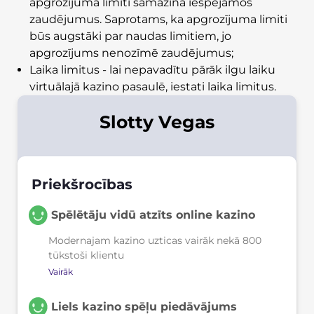
apgrozījuma limiti samazina iespējamos
zaudējumus. Saprotams, ka apgrozījuma limiti
būs augstāki par naudas limitiem, jo
apgrozījums nenozīmē zaudējumus;
Laika limitus - lai nepavadītu pārāk ilgu laiku
virtuālajā kazino pasaulē, iestati laika limitus.
Slotty Vegas
Priekšrocības
Spēlētāju vidū atzīts online kazino
Modernajam kazino uzticas vairāk nekā 800
tūkstoši klientu
Vairāk
Liels kazino spēļu piedāvājums