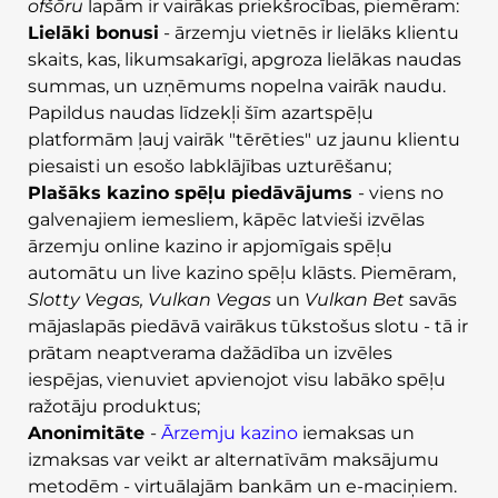
ofšōru
lapām ir vairākas priekšrocības, piemēram:
Lielāki bonusi
- ārzemju vietnēs ir lielāks klientu
skaits, kas, likumsakarīgi, apgroza lielākas naudas
summas, un uzņēmums nopelna vairāk naudu.
Papildus naudas līdzekļi šīm azartspēļu
platformām ļauj vairāk "tērēties" uz jaunu klientu
piesaisti un esošo labklājības uzturēšanu;
Plašāks kazino spēļu piedāvājums
- viens no
galvenajiem iemesliem, kāpēc latvieši izvēlas
ārzemju online kazino ir apjomīgais spēļu
automātu un live kazino spēļu klāsts. Piemēram,
Slotty Vegas, Vulkan Vegas
un
Vulkan Bet
savās
mājaslapās piedāvā vairākus tūkstošus slotu - tā ir
prātam neaptverama dažādība un izvēles
iespējas, vienuviet apvienojot visu labāko spēļu
ražotāju produktus;
Anonimitāte
-
Ārzemju kazino
iemaksas un
izmaksas var veikt ar alternatīvām maksājumu
metodēm - virtuālajām bankām un e-maciņiem.