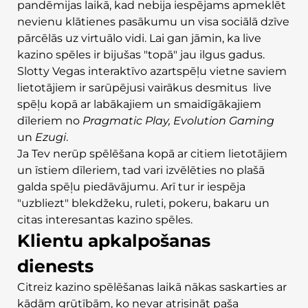
pandēmijas laikā, kad nebija iespējams apmeklēt
nevienu klātienes pasākumu un visa sociālā dzīve
pārcēlās uz virtuālo vidi. Lai gan jāmin, ka live
kazino spēles ir bijušas "topā" jau ilgus gadus.
Slotty Vegas interaktīvo azartspēļu vietne saviem
lietotājiem ir sarūpējusi vairākus desmitus live
spēļu kopā ar labākajiem un smaidīgākajiem
dīleriem no
Pragmatic Play, Evolution Gaming
un
Ezugi
.
Ja Tev nerūp spēlēšana kopā ar citiem lietotājiem
un īstiem dīleriem, tad vari izvēlēties no plašā
galda spēļu piedāvājumu. Arī tur ir iespēja
"uzbliezt" blekdžeku, ruleti, pokeru, bakaru un
citas interesantas kazino spēles.
Klientu apkalpošanas
dienests
Citreiz kazino spēlēšanas laikā nākas saskarties ar
kādām grūtībām, ko nevar atrisināt paša