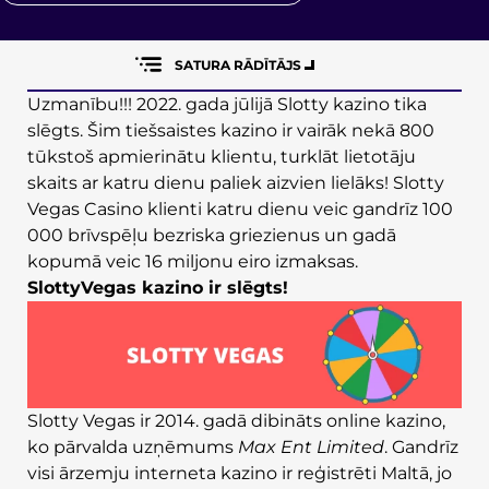
SATURA RĀDĪTĀJS
Uzmanību!!! 2022. gada jūlijā Slotty kazino tika
slēgts. Šim tiešsaistes kazino ir vairāk nekā 800
tūkstoš apmierinātu klientu, turklāt lietotāju
skaits ar katru dienu paliek aizvien lielāks! Slotty
Vegas Casino klienti katru dienu veic gandrīz 100
000 brīvspēļu bezriska griezienus un gadā
kopumā veic 16 miljonu eiro izmaksas.
SlottyVegas kazino ir slēgts!
Slotty Vegas ir 2014. gadā dibināts online kazino,
ko pārvalda uzņēmums
Max Ent Limited
. Gandrīz
visi ārzemju interneta kazino ir reģistrēti Maltā, jo