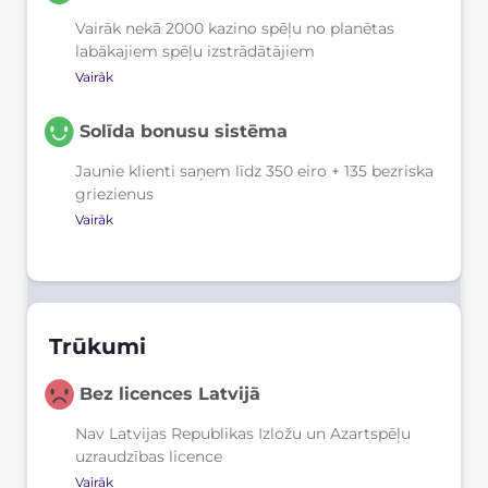
Vairāk nekā 2000 kazino spēļu no planētas
labākajiem spēļu izstrādātājiem
Vairāk
Solīda bonusu sistēma
Jaunie klienti saņem līdz 350 eiro + 135 bezriska
griezienus
Vairāk
Trūkumi
Bez licences Latvijā
Nav Latvijas Republikas Izložu un Azartspēļu
uzraudzības licence
Vairāk