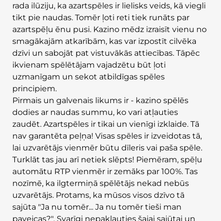
rada ilūziju, ka azartspēles ir lielisks veids, kā viegli
tikt pie naudas. Tomēr ļoti reti tiek runāts par
azartspēļu ēnu pusi. Kazino mēdz izraisīt vienu no
smagākajām atkarībām, kas var izpostīt cilvēka
dzīvi un sabojāt pat vistuvākās attiecības. Tāpēc
ikvienam spēlētājam vajadzētu būt ļoti
uzmanīgam un sekot atbildīgas spēles
principiem.
Pirmais un galvenais likums ir - kazino spēlēs
dodies ar naudas summu, ko vari atļauties
zaudēt. Azartspēles ir tikai un vienīgi izklaide. Tā
nav garantēta peļņa! Visas spēles ir izveidotas tā,
lai uzvarētājs vienmēr būtu dīleris vai paša spēle.
Turklāt tas jau arī netiek slēpts! Piemēram, spēļu
automātu RTP vienmēr ir zemāks par 100%. Tas
nozīmē, ka ilgtermiņā spēlētājs nekad nebūs
uzvarētājs. Protams, ka mūsos visos dzīvo tā
sajūta "Ja nu tomēr... Ja nu tomēr tieši man
paveicas?". Svarīgi nepakļauties šajai sajūtai un