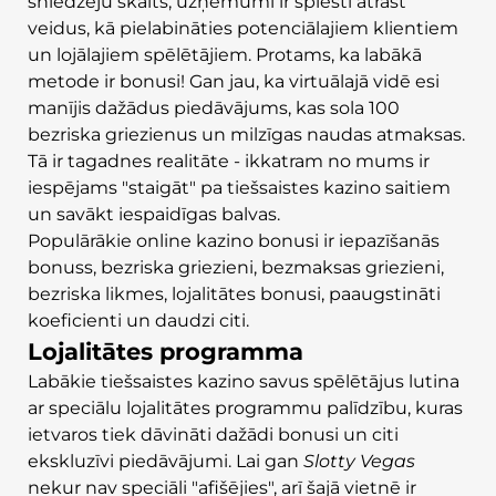
sniedzēju skaits, uzņēmumi ir spiesti atrast
veidus, kā pielabināties potenciālajiem klientiem
un lojālajiem spēlētājiem. Protams, ka labākā
metode ir bonusi! Gan jau, ka virtuālajā vidē esi
manījis dažādus piedāvājums, kas sola 100
bezriska griezienus un milzīgas naudas atmaksas.
Tā ir tagadnes realitāte - ikkatram no mums ir
iespējams "staigāt" pa tiešsaistes kazino saitiem
un savākt iespaidīgas balvas.
Populārākie online kazino bonusi ir iepazīšanās
bonuss, bezriska griezieni, bezmaksas griezieni,
bezriska likmes, lojalitātes bonusi, paaugstināti
koeficienti un daudzi citi.
Lojalitātes programma
Labākie tiešsaistes kazino savus spēlētājus lutina
ar speciālu lojalitātes programmu palīdzību, kuras
ietvaros tiek dāvināti dažādi bonusi un citi
ekskluzīvi piedāvājumi. Lai gan
Slotty Vegas
nekur nav speciāli "afišējies", arī šajā vietnē ir