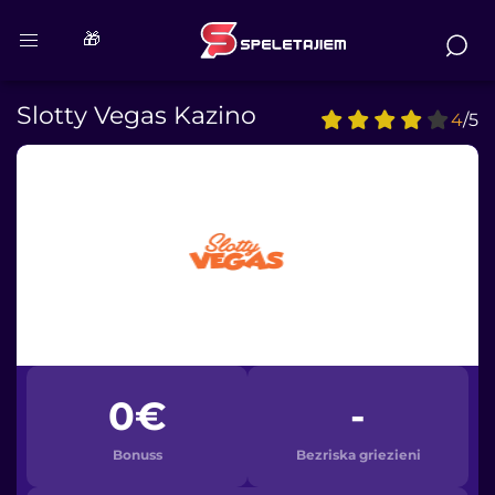
🎁
Slotty Vegas Kazino
4
/5
0€
-
Bonuss
Bezriska griezieni