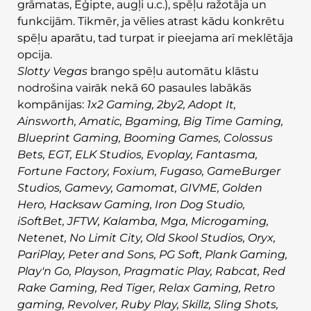
grāmatas, Ēģipte, augļi u.c.), spēļu ražotāja un
funkcijām. Tikmēr, ja vēlies atrast kādu konkrētu
spēļu aparātu, tad turpat ir pieejama arī meklētāja
opcija.
Slotty Vegas
brango spēļu automātu klāstu
nodrošina vairāk nekā 60 pasaules labākās
kompānijas:
1x2 Gaming, 2by2, Adopt It,
Ainsworth, Amatic, Bgaming, Big Time Gaming,
Blueprint Gaming, Booming Games, Colossus
Bets, EGT, ELK Studios, Evoplay, Fantasma,
Fortune Factory, Foxium, Fugaso, GameBurger
Studios, Gamevy, Gamomat, GIVME, Golden
Hero, Hacksaw Gaming, Iron Dog Studio,
iSoftBet, JFTW, Kalamba, Mga, Microgaming,
Netenet, No Limit City, Old Skool Studios, Oryx,
PariPlay, Peter and Sons, PG Soft, Plank Gaming,
Play'n Go, Playson, Pragmatic Play, Rabcat, Red
Rake Gaming, Red Tiger, Relax Gaming, Retro
gaming, Revolver, Ruby Play, Skillz, Sling Shots,