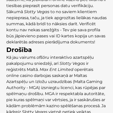
tiesības pieprasīt personas datu verifikāciju.
Sākumā
Slotty Vegas
to no saviem klientiem
nepieprasa, taču, ja tiek apgrozītas lielākas naudas
summas, kādā brīdī to nāksies darīt. Verificēt
kontu nav nekas sarežģīts - Tev pie sava profila
būs jāpievieno pases vai ID kartes kopija un savas
deklarētās adreses pierādījuma dokuments!
Drošība
Kā jau vairums
ofšōru
interaktīvo azartspēļu
pakalpojumu sniedzēji, arī
Slotty Vegas
ir
reģistrēts Maltā.
Max Ent Limited
operētais
online casino darbojas saskaņā ar Maltas
Azartspēļu un Izložu uzraudzības (Malta Gaming
Authority - MGA) izsniegtu licenci, kas rūpējas par
spēlmaņu drošību. MGA ir respektabla autoritāte,
pie kuras spēlmaņi var vērtsies, ja ir saskārušies ar
kādām problēmām kazino spēlēšanas procesā. Ja
kādreiz
Slotty Vegas
vietnē netiek veiktas