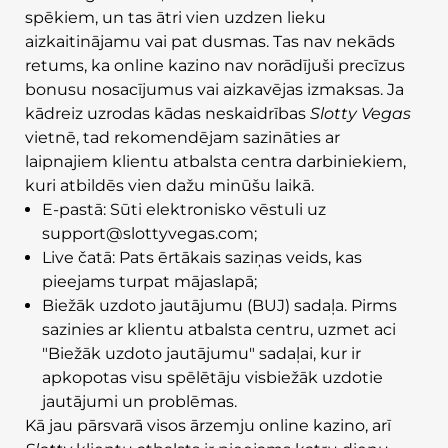
spēkiem, un tas ātri vien uzdzen lieku
aizkaitinājamu vai pat dusmas. Tas nav nekāds
retums, ka online kazino nav norādījuši precīzus
bonusu nosacījumus vai aizkavējas izmaksas. Ja
kādreiz uzrodas kādas neskaidrības
Slotty Vegas
vietnē, tad rekomendējam sazināties ar
laipnajiem klientu atbalsta centra darbiniekiem,
kuri atbildēs vien dažu minūšu laikā.
E-pastā: Sūti elektronisko vēstuli uz
support@slottyvegas.com;
Live čatā: Pats ērtākais saziņas veids, kas
pieejams turpat mājaslapā;
Biežāk uzdoto jautājumu (BUJ) sadaļa. Pirms
sazinies ar klientu atbalsta centru, uzmet aci
"Biežāk uzdoto jautājumu" sadaļai, kur ir
apkopotas visu spēlētāju visbiežāk uzdotie
jautājumi un problēmas.
Kā jau pārsvarā visos ārzemju online kazino, arī