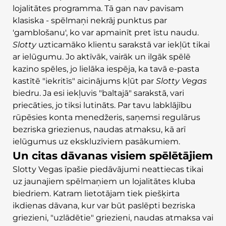
lojalitātes programma. Tā gan nav pavisam
klasiska - spēlmaņi nekrāj punktus par
'gamblošanu', ko var apmainīt pret īstu naudu.
Slotty
uzticamāko klientu sarakstā var iekļūt tikai
ar ielūgumu. Jo aktīvāk, vairāk un ilgāk spēlē
kazino spēles, jo lielāka iespēja, ka tavā e-pasta
kastītē "iekritīs" aicinājums kļūt par
Slotty Vegas
biedru. Ja esi iekļuvis "baltajā" sarakstā, vari
priecāties, jo tiksi lutināts. Par tavu labklājību
rūpēsies konta menedžeris, saņemsi regulārus
bezriska griezienus, naudas atmaksu, kā arī
ielūgumus uz ekskluzīviem pasākumiem.
Un citas dāvanas visiem spēlētājiem
Slotty Vegas īpašie piedāvājumi neattiecas tikai
uz jaunajiem spēlmaņiem un lojalitātes kluba
biedriem. Katram lietotājam tiek piešķirta
ikdienas dāvana, kur var būt paslēpti bezriska
griezieni, "uzlādētie" griezieni, naudas atmaksa vai