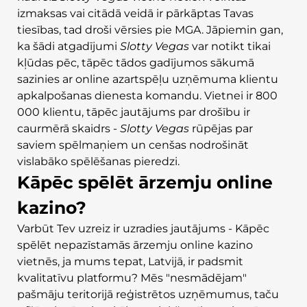
izmaksas vai citādā veidā ir pārkāptas Tavas
tiesības, tad droši vērsies pie MGA. Jāpiemin gan,
ka šādi atgadījumi
Slotty Vegas
var notikt tikai
kļūdas pēc, tāpēc tādos gadījumos sākumā
sazinies ar online azartspēļu uzņēmuma klientu
apkalpošanas dienesta komandu. Vietnei ir 800
000 klientu, tāpēc jautājums par drošību ir
caurmērā skaidrs -
Slotty Vegas
rūpējas par
saviem spēlmaņiem un cenšas nodrošināt
vislabāko spēlēšanas pieredzi.
Kāpēc spēlēt ārzemju online
kazino?
Varbūt Tev uzreiz ir uzradies jautājums - Kāpēc
spēlēt nepazīstamās ārzemju online kazino
vietnēs, ja mums tepat, Latvijā, ir padsmit
kvalitatīvu platformu? Mēs "nesmādējam"
pašmāju teritorijā reģistrētos uzņēmumus, taču