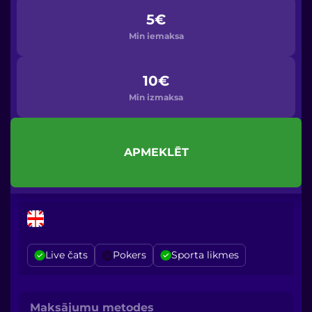
5€
Min iemaksa
10€
Min izmaksa
APMEKLĒT
Live čats
Pokers
Sporta likmes
Maksājumu metodes