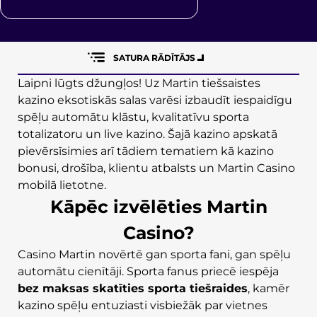
SATURA RĀDĪTĀJS
Laipni lūgts džungļos! Uz Martin tiešsaistes
kazino eksotiskās salas varēsi izbaudīt iespaidīgu
spēļu automātu klāstu, kvalitatīvu sporta
totalizatoru un live kazino. Šajā kazino apskatā
pievērsīsimies arī tādiem tematiem kā kazino
bonusi, drošība, klientu atbalsts un Martin Casino
mobilā lietotne.
Kāpēc izvēlēties Martin
Casino?
Casino Martin novērtē gan sporta fani, gan spēļu
automātu cienītāji. Sporta fanus priecē iespēja
bez maksas skatīties sporta tiešraides
, kamēr
kazino spēļu entuziasti visbiežāk par vietnes