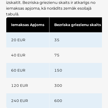
izskaitīt. Bezriska griezienu skaits ir atkarīgs no
iemaksas apjoma, kā norādīts zemāk esošajā
tabulā.
Iemaksas Apjoms
Bezriska griezienu skaits
20 EUR
35
40 EUR
75
60 EUR
150
120 EUR
300
240 EUR
600