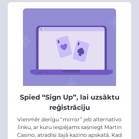
Spied “Sign Up”, lai uzsāktu
reģistrāciju
Vienmēr derīgu “mirror” jeb alternatīvo
linku, ar kuru iespējams sasniegt Martin
Casino, atradīsi šajā kazino apskatā. Kad