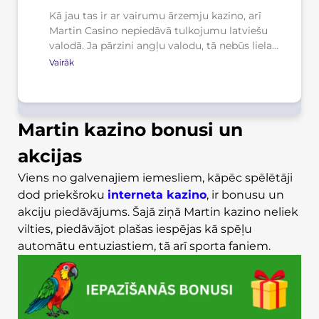
Kā jau tas ir ar vairumu ārzemju kazino, arī
Martin Casino nepiedāvā tulkojumu latviešu
valodā. Ja pārzini angļu valodu, tā nebūs liela
bēda.
Vairāk
Martin kazino bonusi un
akcijas
Viens no galvenajiem iemesliem, kāpēc spēlētāji
dod priekšroku
interneta kazino
, ir bonusu un
akciju piedāvājums. Šajā ziņā Martin kazino neliek
vilties, piedāvājot plašas iespējas kā spēļu
automātu entuziastiem, tā arī sporta faniem.