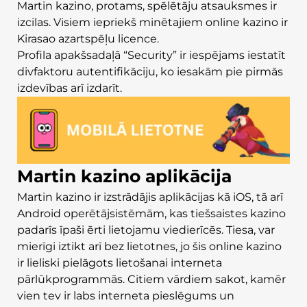
Martin kazino, protams, spēlētāju atsauksmes ir
izcilas. Visiem iepriekš minētajiem online kazino ir
Kirasao azartspēļu licence.
Profila apakšsadaļā “Security” ir iespējams iestatīt
divfaktoru autentifikāciju, ko iesakām pie pirmās
izdevības arī izdarīt.
Martin kazino aplikācija
Martin kazino ir izstrādājis aplikācijas kā iOS, tā arī
Android operētājsistēmām, kas tiešsaistes kazino
padarīs īpaši ērti lietojamu viedierīcēs. Tiesa, var
mierīgi iztikt arī bez lietotnes, jo šis online kazino
ir lieliski pielāgots lietošanai interneta
pārlūkprogrammās. Citiem vārdiem sakot, kamēr
vien tev ir labs interneta pieslēgums un