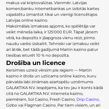
makus vai kriptovalūtas. Vienmēr. Latvijas
komercbanku internetbankas un izdotās kartes
vajadzētu izmantot tikai un vienīgi licencētajos
Latvijas online kazino.
Maksimālais izmaksas apjoms, ko spēlētājs var
veikt mēneša laika, ir 125'000 EUR. Tāpat jāņem
vērā, ka depozīts ir jāapgroza vienu reizi, pirms
naudu varēsi izskaitīt. Tehniski var izmaksu veikt
arī ātrāk, bet tādā gadījumā Martin kazino patur
tiesības ieturēt 10 % no depozīta.
Drošība un licence
Ķersimies uzreiz vērsim pie ragiem — Martin
kazino ir drošs un uzticams online kazino, kuru
pārvalda labi zināmais azartspēļu uzņēmums
GALAKTIKA N.V. Iespējams, ka tev jau ir konts kādā
citā no GALAKTIKA N.V. interneta kazino,
piemēram, Sol Casino, Fresh Casino,
Drip Casino
,
Gizbo vai Flagman Casino. Par tiem visiem, un arī