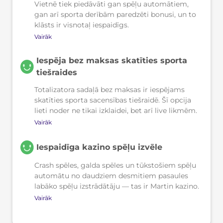
Vietnē tiek piedāvāti gan spēļu automātiem,
gan arī sporta derībām paredzēti bonusi, un to
klāsts ir visnotaļ iespaidīgs.
Vairāk
Iespēja bez maksas skatīties sporta
tiešraides
Totalizatora sadaļā bez maksas ir iespējams
skatīties sporta sacensības tiešraidē. Šī opcija
lieti noder ne tikai izklaidei, bet arī live likmēm.
Vairāk
Iespaidīga kazino spēļu izvēle
Crash spēles, galda spēles un tūkstošiem spēļu
automātu no daudziem desmitiem pasaules
labāko spēļu izstrādātāju — tas ir Martin kazino.
Vairāk