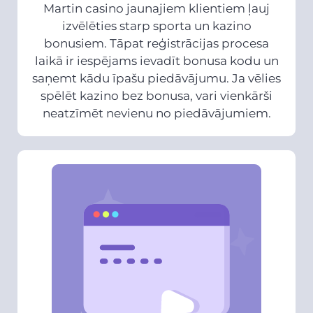
Martin casino jaunajiem klientiem ļauj
izvēlēties starp sporta un kazino
bonusiem. Tāpat reģistrācijas procesa
laikā ir iespējams ievadīt bonusa kodu un
saņemt kādu īpašu piedāvājumu. Ja vēlies
spēlēt kazino bez bonusa, vari vienkārši
neatzīmēt nevienu no piedāvājumiem.