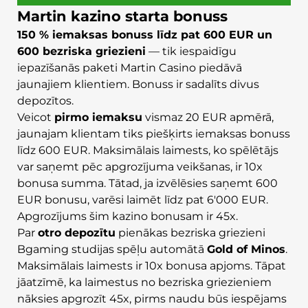
Martin kazino starta bonuss
150 % iemaksas bonuss līdz pat 600 EUR un
600 bezriska griezieni
— tik iespaidīgu
iepazīšanās paketi Martin Casino piedāvā
jaunajiem klientiem. Bonuss ir sadalīts divus
depozītos.
Veicot
pirmo iemaksu
vismaz 20 EUR apmērā,
jaunajam klientam tiks piešķirts iemaksas bonuss
līdz 600 EUR. Maksimālais laimests, ko spēlētājs
var saņemt pēc apgrozījuma veikšanas, ir 10x
bonusa summa. Tātad, ja izvēlēsies saņemt 600
EUR bonusu, varēsi laimēt līdz pat 6'000 EUR.
Apgrozījums šim kazino bonusam ir 45x.
Par
otro depozītu
pienākas bezriska griezieni
Bgaming studijas spēļu automātā
Gold of Minos
.
Maksimālais laimests ir 10x bonusa apjoms. Tāpat
jāatzīmē, ka laimestus no bezriska griezieniem
nāksies apgrozīt 45x, pirms naudu būs iespējams