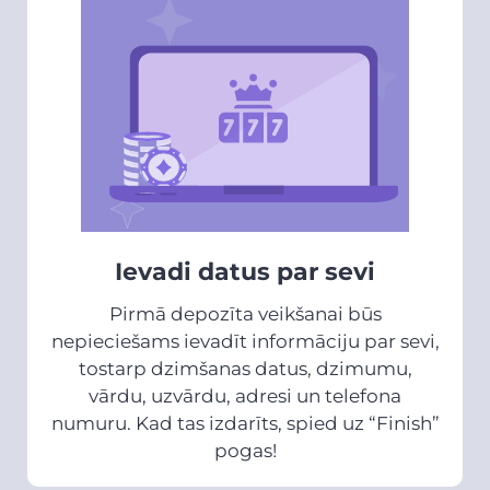
Ievadi datus par sevi
Pirmā depozīta veikšanai būs
nepieciešams ievadīt informāciju par sevi,
tostarp dzimšanas datus, dzimumu,
vārdu, uzvārdu, adresi un telefona
numuru. Kad tas izdarīts, spied uz “Finish”
pogas!