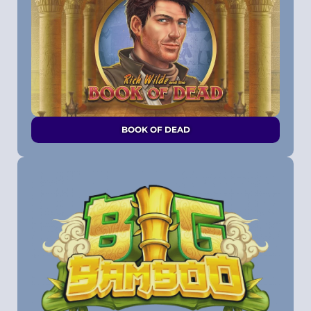
BOOK OF DEAD