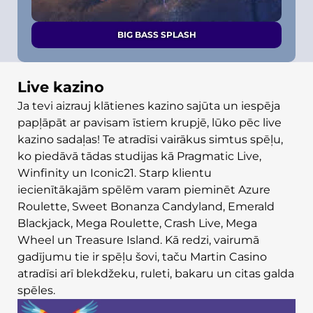
BIG BASS SPLASH
Live kazino
Ja tevi aizrauj klātienes kazino sajūta un iespēja
papļāpāt ar pavisam īstiem krupjē, lūko pēc live
kazino sadaļas! Te atradīsi vairākus simtus spēļu,
ko piedāvā tādas studijas kā Pragmatic Live,
Winfinity un Iconic21. Starp klientu
iecienītākajām spēlēm varam pieminēt Azure
Roulette, Sweet Bonanza Candyland, Emerald
Blackjack, Mega Roulette, Crash Live, Mega
Wheel un Treasure Island. Kā redzi, vairumā
gadījumu tie ir spēļu šovi, taču Martin Casino
atradīsi arī blekdžeku, ruleti, bakaru un citas galda
spēles.