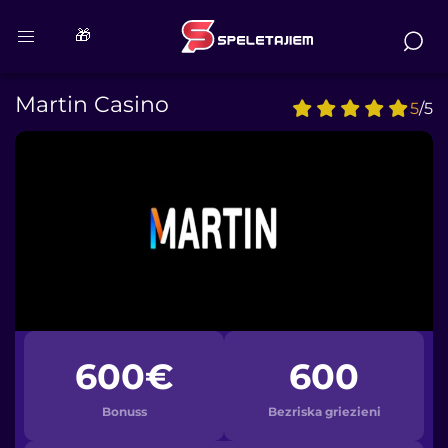
🎁
Martin Casino
5
/5
600€
600
Bonuss
Bezriska griezieni