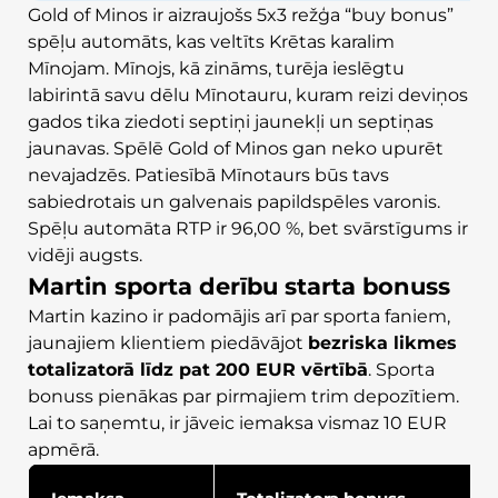
Gold of Minos ir aizraujošs 5x3 režģa “buy bonus”
spēļu automāts, kas veltīts Krētas karalim
Mīnojam. Mīnojs, kā zināms, turēja ieslēgtu
labirintā savu dēlu Mīnotauru, kuram reizi deviņos
gados tika ziedoti septiņi jaunekļi un septiņas
jaunavas. Spēlē Gold of Minos gan neko upurēt
nevajadzēs. Patiesībā Mīnotaurs būs tavs
sabiedrotais un galvenais papildspēles varonis.
Spēļu automāta RTP ir 96,00 %, bet svārstīgums ir
vidēji augsts.
Martin sporta derību starta bonuss
Martin kazino ir padomājis arī par sporta faniem,
jaunajiem klientiem piedāvājot
bezriska likmes
totalizatorā līdz pat 200 EUR vērtībā
. Sporta
bonuss pienākas par pirmajiem trim depozītiem.
Lai to saņemtu, ir jāveic iemaksa vismaz 10 EUR
apmērā.