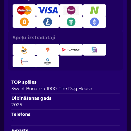
Spēļu izstrādātāji
TOP spēles
Sweet Bonanza 1000, The Dog House
Dibināšanas gads
2025
Telefons
-
E-pasts