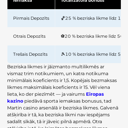
Iemaksa
Totalizatora bonuss
Pirmais Depozīts
🏀25 % bezriska likme līdz 10
Otrais Depozīts
⚽20 % bezriska likme līdz 50 
Trešais Depozīts
🎾10 % bezriska likme līdz 50 
Bezriska likmes ir jāizmanto multilikmēs ar
vismaz trim notikumiem, un katra notikuma
minimālais koeficients ir 1,5. Kopējais bezmaksas
likmes maksimālais koeficients ir 15. Vēl viena
lieta, ko der piezīmēt — ja vairums
Eiropas
kazino
piedāvā sporta iemaksas bonusus, tad
Martin casino arsenālā ir bezriska likmes. Galvenā
atšķirība ir tā, ka bezriska likmi nav iespējams
sadalīt sīkāk, tā ir jāveic pilnā apmērā. Otra