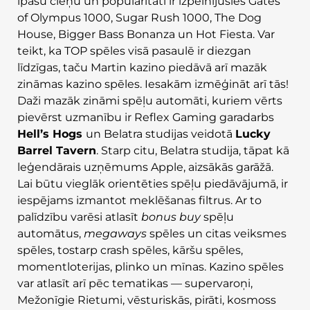
īpašu cieņu un popularitāti ir izpelnījušies Gates
of Olympus 1000, Sugar Rush 1000, The Dog
House, Bigger Bass Bonanza un Hot Fiesta. Var
teikt, ka TOP spēles visā pasaulē ir diezgan
līdzīgas, taču Martin kazino piedāvā arī mazāk
zināmas kazino spēles. Iesakām izmēģināt arī tās!
Daži mazāk zināmi spēļu automāti, kuriem vērts
pievērst uzmanību ir Reflex Gaming garadarbs
Hell’s Hogs
un Belatra studijas veidotā
Lucky
Barrel Tavern
. Starp citu, Belatra studija, tāpat kā
leģendārais uzņēmums Apple, aizsākās garāžā.
Lai būtu vieglāk orientēties spēļu piedāvājumā, ir
iespējams izmantot meklēšanas filtrus. Ar to
palīdzību varēsi atlasīt
bonus buy
spēļu
automātus,
megaways
spēles un citas veiksmes
spēles, tostarp crash spēles, kāršu spēles,
momentloterijas, plinko un mīnas. Kazino spēles
var atlasīt arī pēc tematikas — supervaroņi,
Mežonīgie Rietumi, vēsturiskās, pirāti, kosmoss