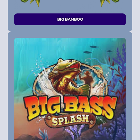
BIG BAMBOO