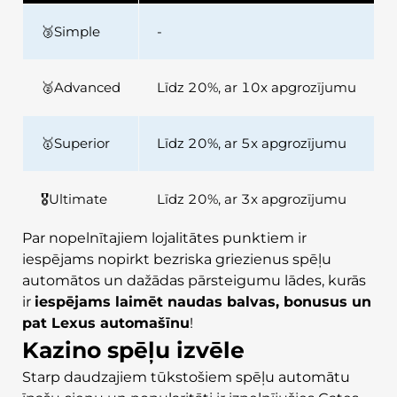
🥉Simple
-
🥈Advanced
Līdz 20%, ar 10x apgrozījumu
🥇Superior
Līdz 20%, ar 5x apgrozījumu
🎖️Ultimate
Līdz 20%, ar 3x apgrozījumu
Par nopelnītajiem lojalitātes punktiem ir
iespējams nopirkt bezriska griezienus spēļu
automātos un dažādas pārsteigumu lādes, kurās
ir
iespējams laimēt naudas balvas, bonusus un
pat Lexus automašīnu
!
Kazino spēļu izvēle
Starp daudzajiem tūkstošiem spēļu automātu