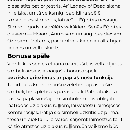
piesaistīts pat orķestris. Arī Legacy of Dead skaņa
ir lieliska, un tā veiksmīgi papildina spēlē
izmantotos simbolus, lai radītu Ēģiptes noskaņu.
Simbolu gods ir atvēlēts vairākiem Senās Ēģiptes
dieviem — Horam, Anubisam un auglības dievam
Ozīrisam. Protams, par simbolu kalpo arī alkatīgais
faraons un zelta šķirsts.
Bonusa spēle
Vienlaikus spēles ekrānā uzkrituši trīs zelta šķirstu
simboli aizsāks aizraujošu bonusa spēli —
bezriska griezienus ar paplašinošo funkciju
.
Tātad, ja uzkritīs nejauši izvēlētie paplašinošie
simboli, tie izpletīsies pa visu rulli. Pats labākais ir
tas, ka paplašinošajiem simboliem nav obligāti
jāatrodas uz blakus ruļļiem, lai veidotu laimējošas
kombinācijas. Pat ja šie simboli uzkritīs uz pirmā,
trešā un piektā ruļļa, varēsi saņemt laimestus tā, it
kā tie atrastos uz blakus ruļļiem. Ja veiksme būs