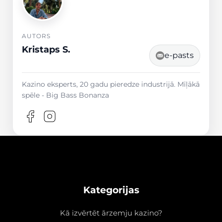
AUTORS
Kristaps S.
e-pasts
Kazino eksperts, 20 gadu pieredze industrijā. Mīļākā
spēle - Big Bass Bonanza
Kategorijas
Kā izvērtēt ārzemju kazino?