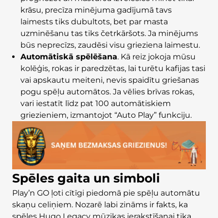
krāsu, precīza minējuma gadījumā tavs
laimests tiks dubultots, bet par masta
uzminēšanu tas tiks četrkāršots. Ja minējums
būs neprecīzs, zaudēsi visu grieziena laimestu.
Automātiskā spēlēšana
. Kā reiz jokoja mūsu
kolēģis, rokas ir paredzētas, lai turētu kafijas tasi
vai apskautu meiteni, nevis spaidītu griešanas
pogu spēļu automātos. Ja vēlies brīvas rokas,
vari iestatīt līdz pat 100 automātiskiem
griezieniem, izmantojot “Auto Play” funkciju.
Spēles gaita un simboli
Play’n GO ļoti cītīgi piedomā pie spēļu automātu
skaņu celiņiem. Nozarē labi zināms ir fakts, ka
spēles Hugo Legacy mūzikas ierakstīšanai tika