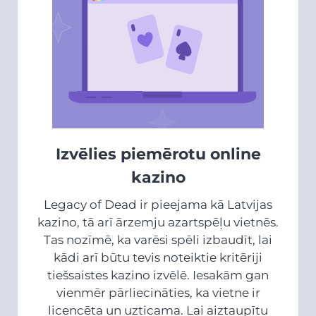
Izvēlies piemērotu online
kazino
Legacy of Dead ir pieejama kā Latvijas
kazino, tā arī ārzemju azartspēļu vietnēs.
Tas nozīmē, ka varēsi spēli izbaudīt, lai
kādi arī būtu tevis noteiktie kritēriji
tiešsaistes kazino izvēlē. Iesakām gan
vienmēr pārliecināties, ka vietne ir
licencēta un uzticama. Lai aiztaupītu