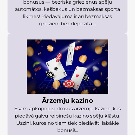
bonusus — bezriska griezienus spēļu
automātos, kešbekus un bezmaksas sporta
likmes! Piedāvājumā ir arī bezmaksas
griezieni bez depozīta.…
Ārzemju kazino
Esam apkopojuši drošus ārzemju kazino, kas
piedāvā galvu reibinošu kazino spēļu klāstu.
Uzzini, kuros no tiem tiek piedāvāti labākie
bonusi!…