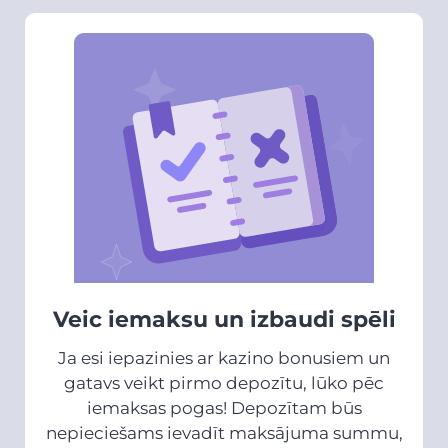
Veic iemaksu un izbaudi spēli
Ja esi iepazinies ar kazino bonusiem un
gatavs veikt pirmo depozītu, lūko pēc
iemaksas pogas! Depozītam būs
nepieciešams ievadīt maksājuma summu,