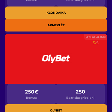
KLONDAIKA
APMEKLĒT
Latvijas Licence
5/
5
250€
250
Bonuss
Bezriska griezieni
OLYBET