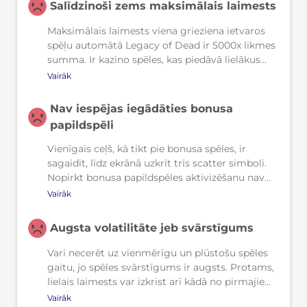
Salīdzinoši zems maksimālais laimests
Maksimālais laimests viena grieziena ietvaros
spēļu automātā Legacy of Dead ir 5000x likmes
summa. Ir kazino spēles, kas piedāvā lielākus
laimestus.
Vairāk
Nav iespējas iegādāties bonusa
papildspēli
Vienīgais ceļš, kā tikt pie bonusa spēles, ir
sagaidīt, līdz ekrānā uzkrīt trīs scatter simboli.
Nopirkt bonusa papildspēles aktivizēšanu nav
iespējams.
Vairāk
Augsta volatilitāte jeb svārstīgums
Vari necerēt uz vienmērīgu un plūstošu spēles
gaitu, jo spēles svārstīgums ir augsts. Protams,
lielais laimests var izkrist arī kādā no pirmajiem
griezieniem.
Vairāk