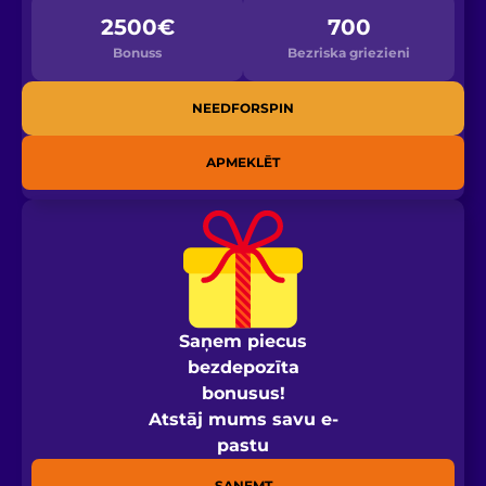
2500€
700
Bonuss
Bezriska griezieni
NEEDFORSPIN
APMEKLĒT
Saņem piecus
bezdepozīta
bonusus!
Atstāj mums savu e-
pastu
SAŅEMT