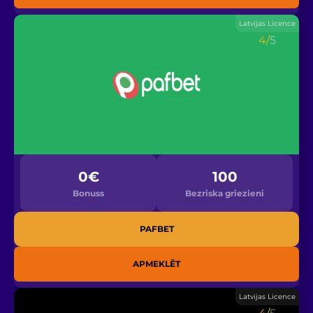
Latvijas Licence
4/
5
0€
100
Bonuss
Bezriska griezieni
PAFBET
APMEKLĒT
Latvijas Licence