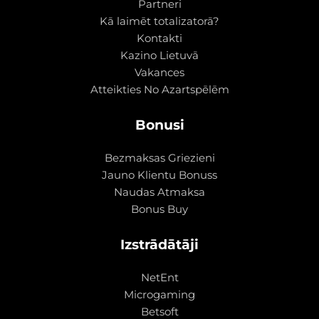
Partneri
Kā laimēt totalizatorā?
Kontakti
Kazino Lietuvā
Vakances
Atteikties No Azartspēlēm
Bonusi
Bezmaksas Griezieni
Jauno Klientu Bonuss
Naudas Atmaksa
Bonus Buy
Izstrādātāji
NetEnt
Microgaming
Betsoft