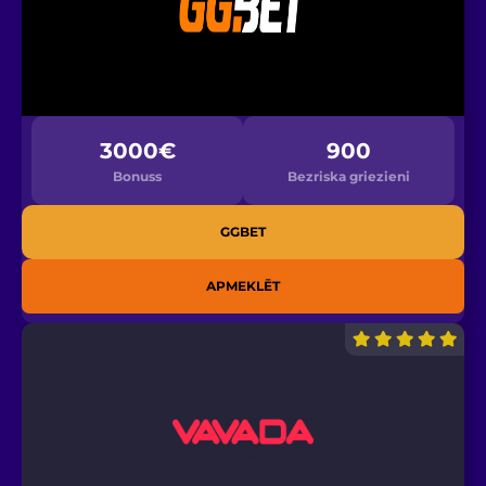
3000€
900
Bonuss
Bezriska griezieni
GGBET
APMEKLĒT