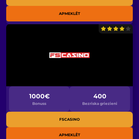
APMEKLĒT
1000€
400
Bonuss
Bezriska griezieni
FSCASINO
APMEKLĒT