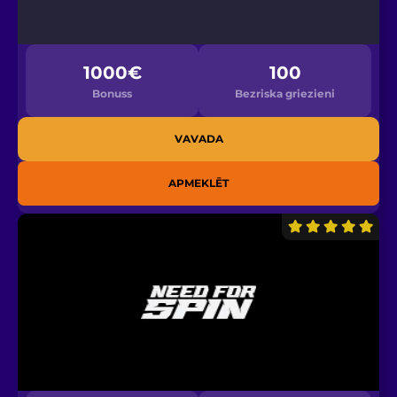
1000€
100
Bonuss
Bezriska griezieni
VAVADA
APMEKLĒT