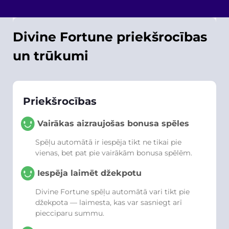
Divine Fortune priekšrocības
un trūkumi
Priekšrocības
Vairākas aizraujošas bonusa spēles
Spēļu automātā ir iespēja tikt ne tikai pie
vienas, bet pat pie vairākām bonusa spēlēm.
Iespēja laimēt džekpotu
Divine Fortune spēļu automātā vari tikt pie
džekpota — laimesta, kas var sasniegt arī
piecciparu summu.