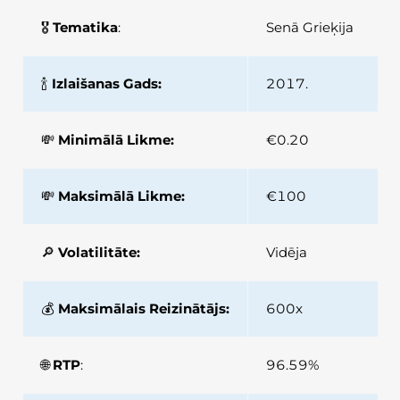
🎖️
Tematika
:
Senā Grieķija
🍾
Izlaišanas Gads:
2017.
💸
Minimālā Likme:
€0.20
💸
Maksimālā Likme:
€100
🔎
Volatilitāte:
Vidēja
💰
Maksimālais Reizinātājs:
600x
🌐
RTP
:
96.59%