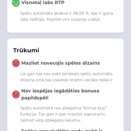
Visnotaļ labs RTP
Spēļu automāta atdeve ir 96,59 %, kas ir gana
labs rādītājs. Mazliet virs nozares vidējā.
Trūkumi
Mazliet novecojis spēles dizains
Lai gan tas nav pats senākais spēļu automāts,
dizaina ziņā tas izskatās krietni vecāks nekā ir.
Nav iespējas iegādāties bonusa
papildspēli
Spēļu automātā nav pieejama “bonus buy”
funkcija. Tas gan ir pat mazliet saprotami,
ņemot vērā džekpota lielumu.