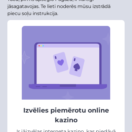
jāsagatavojas. Te lieti noderēs mūsu izstrādā
piecu soļu instrukcija.
Izvēlies piemērotu online
kazino
Ir jāizvēlas interneta kazino, kas piedāvā