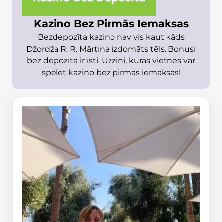
Kazino Bez Pirmās Iemaksas
Bezdepozīta kazino nav vis kaut kāds
Džordža R. R. Mārtina izdomāts tēls. Bonusi
bez depozīta ir īsti. Uzzini, kurās vietnēs var
spēlēt kazino bez pirmās iemaksas!