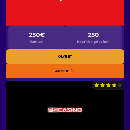
250€
250
Bonuss
Bezriska griezieni
OLYBET
APMEKLĒT