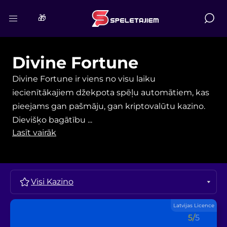
🎁
Divine Fortune
Divine Fortune ir viens no visu laiku
iecienītākajiem džekpota spēļu automātiem, kas
pieejams gan pašmāju, gan kriptovalūtu kazino.
Dievišķo bagātību ...
Lasīt vairāk
Visi Kazino
Latvijas Licence
5/
5