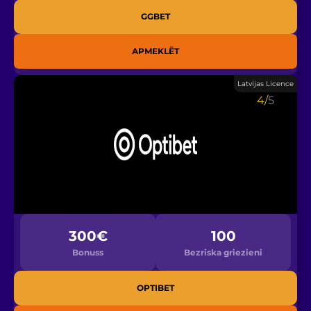
GGBET
APMEKLĒT
Latvijas Licence
4/
5
300€
100
Bonuss
Bezriska griezieni
OPTIBET