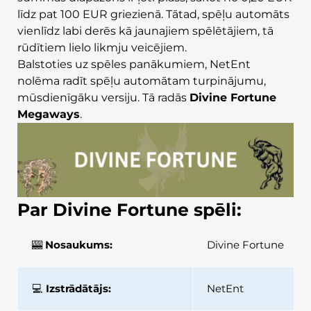
līdz pat 100 EUR griezienā. Tātad, spēļu automāts
vienlīdz labi derēs kā jaunajiem spēlētājiem, tā
rūdītiem lielo likmju veicējiem.
Balstoties uz spēles panākumiem, NetEnt
nolēma radīt spēļu automātam turpinājumu,
mūsdienīgāku versiju. Tā radās
Divine Fortune
Megaways
.
Par Divine Fortune spēli:
🎰
Nosaukums:
Divine Fortune
💻
Izstrādātājs:
NetEnt