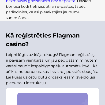
bezmaksas griezieniem bez depozīta
. Dažkārt
bonusa kodi tiek izsūtīti arī e-pastos, tāpēc
pārliecinies, ka esi pierakstījies jaunumu
saņemšanai.
Kā reģistrēties Flagman
casino?
Laipni lūgts uz klāja, draugs! Flagman reģistrācija
ir pavisam vienkārša, un jau pēc dažām minūtēm
varēsi baudīt iespaidīgo spēļu automātu izvēli, kā
arī kazino bonusus, kas liks sirdij pukstēt straujāk.
Lai kurss uz ostu būtu drošāks, esam izveidojuši
piecu soļu instrukciju.