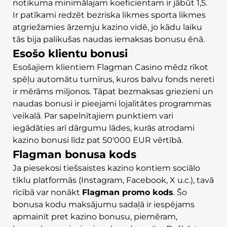
notikuma minimālajam koeficientam ir jābūt 1,5.
Ir patīkami redzēt bezriska likmes sporta likmes
atgriežamies ārzemju kazino vidē, jo kādu laiku
tās bija palikušas naudas iemaksas bonusu ēnā.
Esošo klientu bonusi
Esošajiem klientiem Flagman Casino mēdz rīkot
spēļu automātu turnīrus, kuros balvu fonds nereti
ir mērāms miljonos. Tāpat bezmaksas griezieni un
naudas bonusi ir pieejami lojalitātes programmas
veikalā. Par sapelnītajiem punktiem vari
iegādāties arī dārgumu lādes, kurās atrodami
kazino bonusi līdz pat 50'000 EUR vērtībā.
Flagman bonusa kods
Ja piesekosi tiešsaistes kazino kontiem sociālo
tīklu platformās (Instagram, Facebook, X u.c.), tavā
rīcībā var nonākt
Flagman promo kods
. Šo
bonusa kodu maksājumu sadaļā ir iespējams
apmainīt pret kazino bonusu, piemēram,