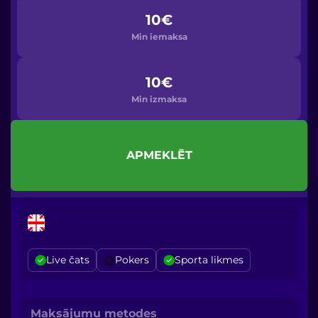
10€
Min iemaksa
10€
Min izmaksa
APMEKLĒT
Live čats
Pokers
Sporta likmes
Maksājumu metodes