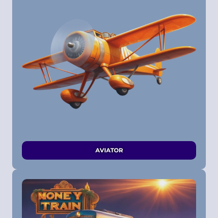
AVIATOR