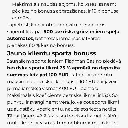
Maksimālais naudas apjoms, ko varēsi saņemt
pēc kazino bonusa apgrozīšanas, ir 10 x bonusa
apmērs;
Jāpiebilst, ka par otro depozītu ir iespējams
saņemt līdz pat
500 bezriska griezieniem spēļu
automātos
, bet trešās iemaksas ietvaros
pienākas 60 % kazino bonuss.
Jauno klientu sporta bonuss
Jaunajiem sporta faniem Flagman Casino piedāvā
bezriska sporta likmi 25 % apmērā no depozīta
summas līdz pat 100 EUR
. Tātad, lai saņemtu
maksimālo bezriska likmi, kas ir 100 EUR, ir jāveic
pirmā iemaksa vismaz 400 EUR apmērā.
Maksimālais koeficients bezriska likmei ir 15,0. Šo
punktu ir svarīgi ņemt vērā, jo, veicot sporta likmi
uz augstāku koeficientu, nauda atgriezta netiks.
Tāpat jāņem vērā fakts, ka bezriska likmei ir jābūt
multilikmei ar vismaz trim notikumiem, un katra