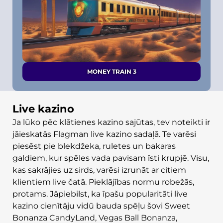
MONEY TRAIN 3
Live kazino
Ja lūko pēc klātienes kazino sajūtas, tev noteikti ir
jāieskatās Flagman live kazino sadaļā. Te varēsi
piesēst pie blekdžeka, ruletes un bakaras
galdiem, kur spēles vada pavisam īsti krupjē. Visu,
kas sakrājies uz sirds, varēsi izrunāt ar citiem
klientiem live čatā. Pieklājības normu robežās,
protams. Jāpiebilst, ka īpašu popularitāti live
kazino cienītāju vidū bauda spēļu šovi Sweet
Bonanza CandyLand, Vegas Ball Bonanza,