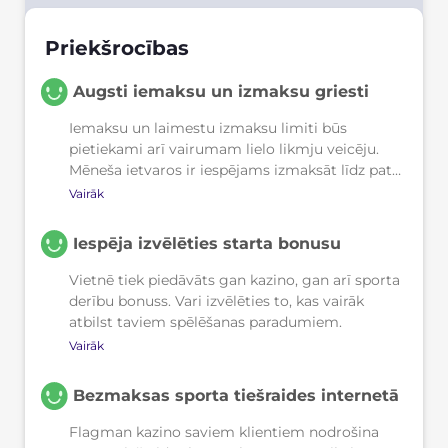
Priekšrocības
Augsti iemaksu un izmaksu griesti
Iemaksu un laimestu izmaksu limiti būs
pietiekami arī vairumam lielo likmju veicēju.
Mēneša ietvaros ir iespējams izmaksāt līdz pat
125'000 EUR!
Vairāk
Iespēja izvēlēties starta bonusu
Vietnē tiek piedāvāts gan kazino, gan arī sporta
derību bonuss. Vari izvēlēties to, kas vairāk
atbilst taviem spēlēšanas paradumiem.
Vairāk
Bezmaksas sporta tiešraides internetā
Flagman kazino saviem klientiem nodrošina