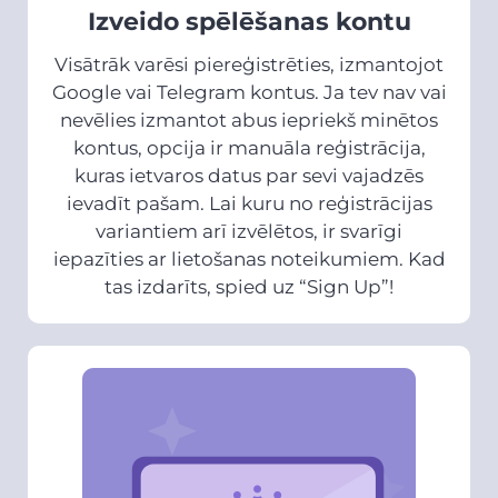
Izveido spēlēšanas kontu
Visātrāk varēsi piereģistrēties, izmantojot
Google vai Telegram kontus. Ja tev nav vai
nevēlies izmantot abus iepriekš minētos
kontus, opcija ir manuāla reģistrācija,
kuras ietvaros datus par sevi vajadzēs
ievadīt pašam. Lai kuru no reģistrācijas
variantiem arī izvēlētos, ir svarīgi
iepazīties ar lietošanas noteikumiem. Kad
tas izdarīts, spied uz “Sign Up”!