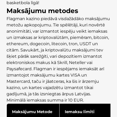
basketbola līgā!
Maksājumu metodes
Flagman kazino piedāvā visdažādāko maksājumu
metožu apkopojumu. Tie spēlētāji, kuri novērtē
anonimitāti, var izmantot iespēju veikt iemaksas
un izmaksas ar kriptovalūtām, piemēram, bitcoin,
ethereum, dogecoin, litecoin, tron, USDT un
citām. Savukārt, ja kriptovalūtu maksājumi tev
šķiet pārāk sarežģīti, vari depozītiem izmantot
elektroniskos makus kā Skrill, Neteller vai
Paysafecard. Flagman ir iespējams iemaksāt arī
izmantojot maksājumu kartes VISA un
Mastercard, taču ir jāatceras, ka šis ir ārzemju
kazino, un kartes vajadzētu izmantot tikai
gadījumā, ja tās izsniegtas ārpus Latvijas.
Minimālā iemaksas summa ir 10 EUR.
Maksājumu Metode
Iemaksu limiti