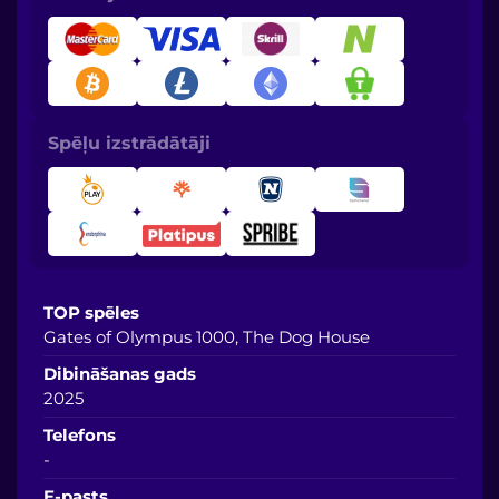
Spēļu izstrādātāji
TOP spēles
Gates of Olympus 1000, The Dog House
Dibināšanas gads
2025
Telefons
-
E-pasts