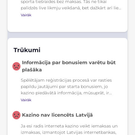
sporta tiešraides bez maksas. Tās ne tikai
palīdzēs live likmju veikšanā, bet dažkārt arī lieti
noderēs izklaides nolūkā.
Vairāk
Trūkumi
Informācija par bonusiem varētu būt
plašāka
Spēlētājam reģistrācijas procesā var rasties
papildu jautājumi par starta bonusiem, jo
kazino piedāvātā informācija, mūsuprāt, ir
nepietiekama.
Vairāk
Kazino nav licencēts Latvijā
Ja esi radis interneta kazino veikt iemaksas un
izmaksas, izmantojot Latvijas internetbankas,