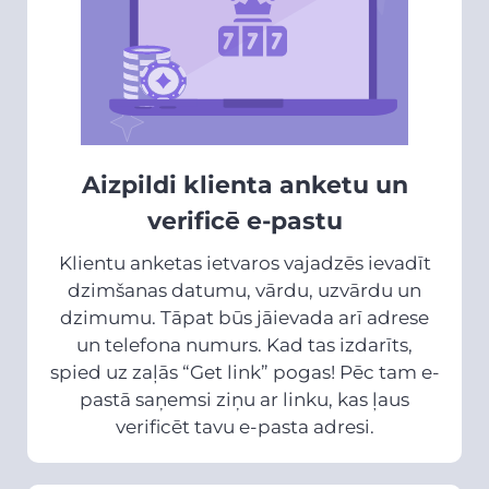
Aizpildi klienta anketu un
verificē e-pastu
Klientu anketas ietvaros vajadzēs ievadīt
dzimšanas datumu, vārdu, uzvārdu un
dzimumu. Tāpat būs jāievada arī adrese
un telefona numurs. Kad tas izdarīts,
spied uz zaļās “Get link” pogas! Pēc tam e-
pastā saņemsi ziņu ar linku, kas ļaus
verificēt tavu e-pasta adresi.