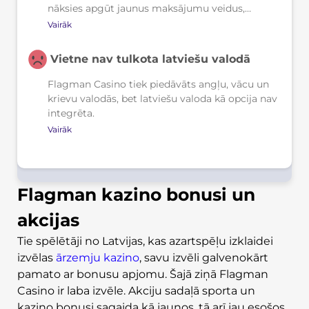
nāksies apgūt jaunus maksājumu veidus,
piemēram, e-makus.
Vairāk
Vietne nav tulkota latviešu valodā
Flagman Casino tiek piedāvāts angļu, vācu un
krievu valodās, bet latviešu valoda kā opcija nav
integrēta.
Vairāk
Flagman kazino bonusi un
akcijas
Tie spēlētāji no Latvijas, kas azartspēļu izklaidei
izvēlas
ārzemju kazino
, savu izvēli galvenokārt
pamato ar bonusu apjomu. Šajā ziņā Flagman
Casino ir laba izvēle. Akciju sadaļā sporta un
kazino bonusi sagaida kā jaunos, tā arī jau esošos