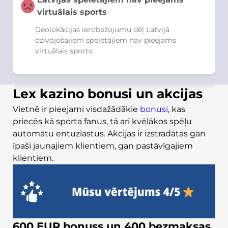
virtuālais sports
Ģeolokācijas ierobežojumu dēļ Latvijā
dzīvojošajiem spēlētājiem nav pieejams
virtuālais sports.
Lex kazino bonusi un akcijas
Vietnē ir pieejami visdažādākie
bonusi
, kas
priecēs kā sporta fanus, tā arī kvēlākos spēļu
automātu entuziastus. Akcijas ir izstrādātas gan
īpaši jaunajiem klientiem, gan pastāvīgajiem
klientiem.
600 EUR bonuss un 400 bezmaksas