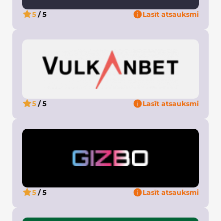
5
/ 5
Lasīt atsauksmi
5
/ 5
Lasīt atsauksmi
5
/ 5
Lasīt atsauksmi