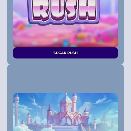
SUGAR RUSH