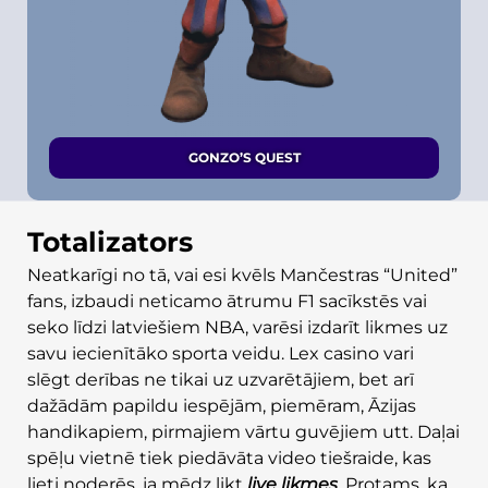
GONZO’S QUEST
Totalizators
Neatkarīgi no tā, vai esi kvēls Mančestras “United”
fans, izbaudi neticamo ātrumu F1 sacīkstēs vai
seko līdzi latviešiem NBA, varēsi izdarīt likmes uz
savu iecienītāko sporta veidu. Lex casino vari
slēgt derības ne tikai uz uzvarētājiem, bet arī
dažādām papildu iespējām, piemēram, Āzijas
handikapiem, pirmajiem vārtu guvējiem utt. Daļai
spēļu vietnē tiek piedāvāta video tiešraide, kas
lieti noderēs, ja mēdz likt
live likmes
. Protams, ka