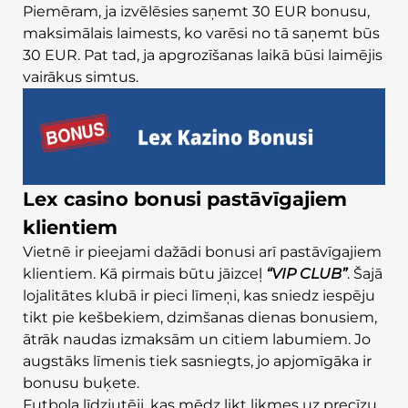
Piemēram, ja izvēlēsies saņemt 30 EUR bonusu,
maksimālais laimests, ko varēsi no tā saņemt būs
30 EUR. Pat tad, ja apgrozīšanas laikā būsi laimējis
vairākus simtus.
Lex casino bonusi pastāvīgajiem
klientiem
Vietnē ir pieejami dažādi bonusi arī pastāvīgajiem
klientiem. Kā pirmais būtu jāizceļ
“VIP CLUB”
. Šajā
lojalitātes klubā ir pieci līmeņi, kas sniedz iespēju
tikt pie kešbekiem, dzimšanas dienas bonusiem,
ātrāk naudas izmaksām un citiem labumiem. Jo
augstāks līmenis tiek sasniegts, jo apjomīgāka ir
bonusu buķete.
Futbola līdzjutēji, kas mēdz likt likmes uz precīzu