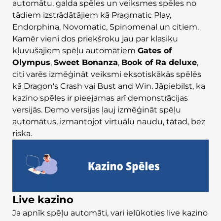
automātu, galda spēles un veiksmes spēles no
tādiem izstrādātājiem kā Pragmatic Play,
Endorphina, Novomatic, Spinomenal un citiem.
Kamēr vieni dos priekšroku jau par klasiku
kļuvušajiem spēļu automātiem
Gates of
Olympus
,
Sweet Bonanza
,
Book of Ra deluxe
,
citi varēs izmēģināt veiksmi eksotiskākās spēlēs
kā Dragon's Crash vai Bust and Win. Jāpiebilst, ka
kazino spēles ir pieejamas arī demonstrācijas
versijās. Demo versijas ļauj izmēģināt spēļu
automātus, izmantojot virtuālu naudu, tātad, bez
riska.
Live kazino
Ja apnīk spēļu automāti, vari ielūkoties live kazino