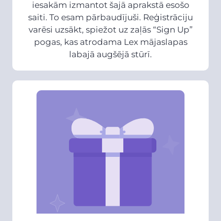
iesakām izmantot šajā aprakstā esošo
saiti. To esam pārbaudījuši. Reģistrāciju
varēsi uzsākt, spiežot uz zaļās “Sign Up”
pogas, kas atrodama Lex mājaslapas
labajā augšējā stūrī.