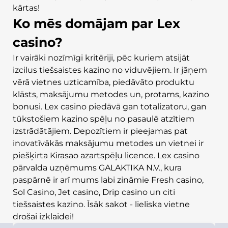
kārtas!
Ko mēs domājam par Lex
casino?
Ir vairāki nozīmīgi kritēriji, pēc kuriem atsijāt
izcilus tiešsaistes kazino no viduvējiem. Ir jāņem
vērā vietnes uzticamība, piedāvāto produktu
klāsts, maksājumu metodes un, protams, kazino
bonusi. Lex casino piedāvā gan totalizatoru, gan
tūkstošiem kazino spēļu no pasaulē atzītiem
izstrādātājiem. Depozītiem ir pieejamas pat
inovatīvākās maksājumu metodes un vietnei ir
piešķirta Kirasao azartspēļu licence. Lex casino
pārvalda uzņēmums GALAKTIKA N.V., kura
paspārnē ir arī mums labi zināmie Fresh casino,
Sol Casino, Jet casino, Drip casino un citi
tiešsaistes kazino. Īsāk sakot - lieliska vietne
drošai izklaidei!