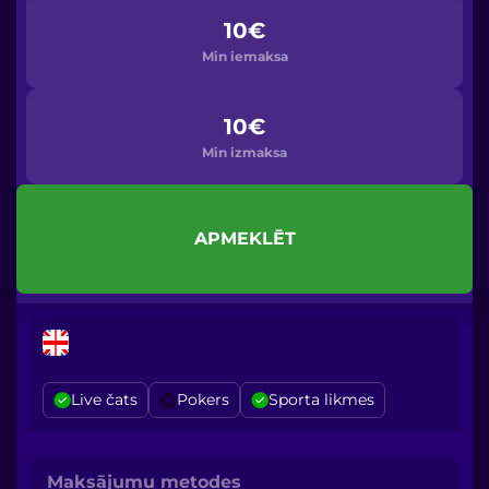
10€
Min iemaksa
10€
Min izmaksa
APMEKLĒT
Live čats
Pokers
Sporta likmes
Maksājumu metodes