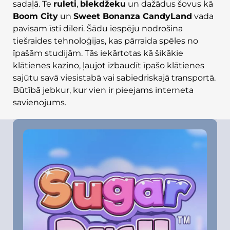
sadaļā. Te
ruleti
,
blekdžeku
un dažādus šovus kā
Boom City
un
Sweet Bonanza CandyLand
vada
pavisam īsti dīleri. Šādu iespēju nodrošina
tiešraides tehnoloģijas, kas pārraida spēles no
īpašām studijām. Tās iekārtotas kā šikākie
klātienes kazino, ļaujot izbaudīt īpašo klātienes
sajūtu savā viesistabā vai sabiedriskajā transportā.
Būtībā jebkur, kur vien ir pieejams interneta
savienojums.