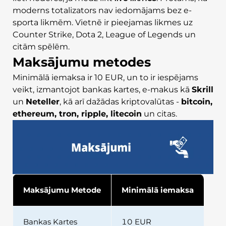
moderns totalizators nav iedomājams bez e-
sporta likmēm. Vietnē ir pieejamas likmes uz
Counter Strike, Dota 2, League of Legends un
citām spēlēm.
Maksājumu metodes
Minimālā iemaksa ir 10 EUR, un to ir iespējams
veikt, izmantojot bankas kartes, e-makus kā
Skrill
un
Neteller
, kā arī dažādas kriptovalūtas -
bitcoin,
ethereum, tron, ripple, litecoin
un citas.
Maksājumu Metode
Minimālā iemaksa
Bankas Kartes
10 EUR