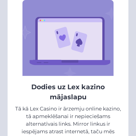
Dodies uz Lex kazino
mājaslapu
Tā kā Lex Casino ir ārzemju online kazino,
tā apmeklēšanai ir nepieciešams
alternatīvais links. Mirror linkus ir
iespējams atrast internetā, taču mēs