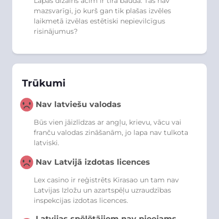
Lapas dizains acīm ir tīrā bauda. Tas nav
mazsvarīgi, jo kurš gan tik plašas izvēles
laikmetā izvēlas estētiski nepievilcīgus
risinājumus?
Trūkumi
Nav latviešu valodas
Būs vien jāizlīdzas ar angļu, krievu, vācu vai
franču valodas zināšanām, jo lapa nav tulkota
latviski.
Nav Latvijā izdotas licences
Lex casino ir reģistrēts Kirasao un tam nav
Latvijas Izložu un azartspēļu uzraudzības
inspekcijas izdotas licences.
Latvijas spēlētājiem nav pieejams