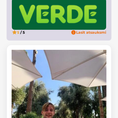
5
/ 5
Lasīt atsauksmi