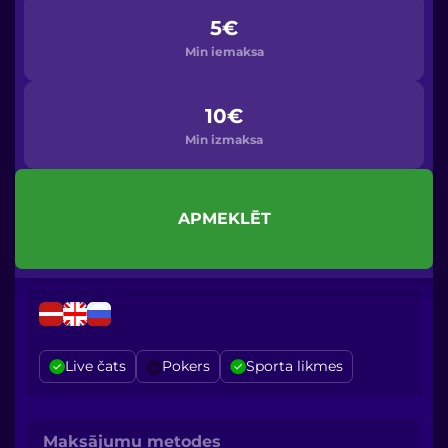
5€
Min iemaksa
10€
Min izmaksa
APMEKLĒT
Live čats
Pokers
Sporta likmes
Maksājumu metodes