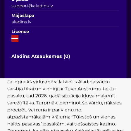
support@aladins.lv
Mājaslapa
aladins.lv
Licence
Aladins Atsauksmes (0)
Ja iepriekš vidusmēra latvietis Aladina vārdu
saistīja tikai un vienīgi ar Tuvo Austrumu tautu
pasaku, tad 2026. gadā situācija kļuva maķenīt
sarežģītāka. Turpmāk, pieminot šo vārdu, nāksies
precizēt, vai runa ir par vienu no
atpazīstamākajām krājuma “Tūkstoš un vienas
nakts pasakas” pasakām, vai tiešsaistes kazino.
Pieņemot, ka pārzini pasaku, šajā rakstā izglītosim