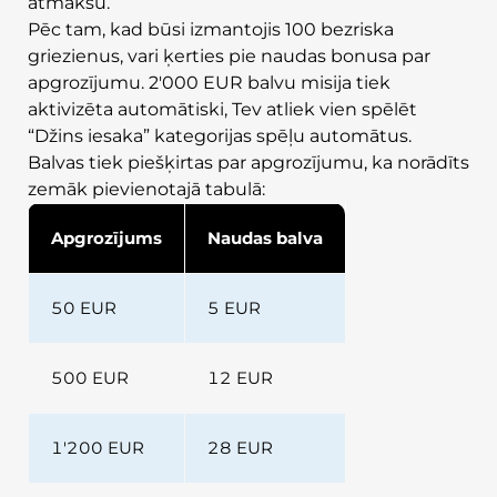
atmaksu.
Pēc tam, kad būsi izmantojis 100 bezriska
griezienus, vari ķerties pie naudas bonusa par
apgrozījumu. 2'000 EUR balvu misija tiek
aktivizēta automātiski, Tev atliek vien spēlēt
“Džins iesaka” kategorijas spēļu automātus.
Balvas tiek piešķirtas par apgrozījumu, ka norādīts
zemāk pievienotajā tabulā:
Apgrozījums
Naudas balva
50 EUR
5 EUR
500 EUR
12 EUR
1'200 EUR
28 EUR