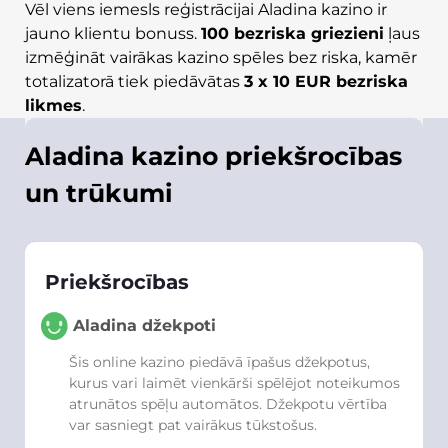
Vēl viens iemesls reģistrācijai Aladina kazino ir
jauno klientu bonuss.
100 bezriska griezieni
ļaus
izmēģināt vairākas kazino spēles bez riska, kamēr
totalizatorā tiek piedāvātas
3 x 10 EUR bezriska
likmes
.
Aladina kazino priekšrocības
un trūkumi
Priekšrocības
Aladina džekpoti
Šis online kazino piedāvā īpašus džekpotus,
kurus vari laimēt vienkārši spēlējot noteikumos
atrunātos spēļu automātos. Džekpotu vērtība
var sasniegt pat vairākus tūkstošus.