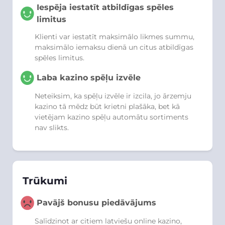
Iespēja iestatīt atbildīgas spēles
limitus
Klienti var iestatīt maksimālo likmes summu,
maksimālo iemaksu dienā un citus atbildīgas
spēles limitus.
Laba kazino spēļu izvēle
Neteiksim, ka spēļu izvēle ir izcila, jo ārzemju
kazino tā mēdz būt krietni plašāka, bet kā
vietējam kazino spēļu automātu sortiments
nav slikts.
Trūkumi
Pavājš bonusu piedāvājums
Salīdzinot ar citiem latviešu online kazino,