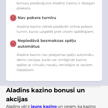
bonusu piedāvājums Aladins Casino ir diezgan
pliekans.
Nav pokera turnīru
Aladina kazino netiek piedāvāti online pokera
turnīri, kuros uzspēlēt pret citiem spēlētājiem.
Nepiedāvā bezmaksas spēļu
automātus
Aladins kazino nav pieejamas spēļu automātu
demo versijas, kurās var izmēģināt kazino
spēles ar virtuālu naudu, neriskējot ar saviem
līdzekļiem.
Aladins kazino bonusi un
akcijas
Aladins vēl ir
jauns kazino
un ceram, ka kazino