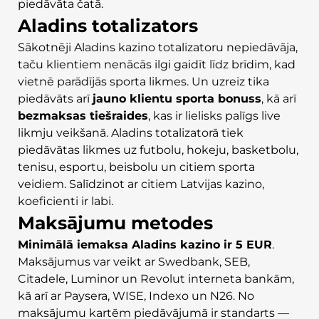
piedāvāta čatā.
Aladins totalizators
Sākotnēji Aladins kazino totalizatoru nepiedāvāja,
taču klientiem nenācās ilgi gaidīt līdz brīdim, kad
vietnē parādījās sporta likmes. Un uzreiz tika
piedāvāts arī
jauno klientu sporta bonuss
, kā arī
bezmaksas tiešraides
, kas ir lielisks palīgs live
likmju veikšanā. Aladins totalizatorā tiek
piedāvātas likmes uz futbolu, hokeju, basketbolu,
tenisu, esportu, beisbolu un citiem sporta
veidiem. Salīdzinot ar citiem Latvijas kazino,
koeficienti ir labi.
Maksājumu metodes
Minimālā iemaksa Aladins kazino ir 5 EUR
.
Maksājumus var veikt ar Swedbank, SEB,
Citadele, Luminor un Revolut interneta bankām,
kā arī ar Paysera, WISE, Indexo un N26. No
maksājumu kartēm piedāvājumā ir standarts —