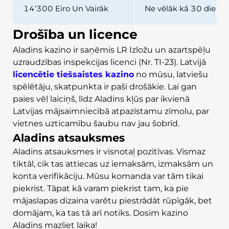
14'300 Eiro Un Vairāk
Ne vēlāk kā 30 dienu 
Drošība un licence
Aladins kazino ir saņēmis LR Izložu un azartspēļu
uzraudzības inspekcijas licenci (Nr. TI-23). Latvijā
licencētie tiešsaistes kazino
no mūsu, latviešu
spēlētāju, skatpunkta ir paši drošākie. Lai gan
paies vēl laiciņš, līdz Aladins kļūs par ikvienā
Latvijas mājsaimniecībā atpazīstamu zīmolu, par
vietnes uzticamību šaubu nav jau šobrīd.
Aladins atsauksmes
Aladins atsauksmes ir visnotaļ pozitīvas. Vismaz
tiktāl, cik tas attiecas uz iemaksām, izmaksām un
konta verifikāciju. Mūsu komanda var tām tikai
piekrist. Tāpat kā varam piekrist tam, ka pie
mājaslapas dizaina varētu piestrādāt rūpīgāk, bet
domājam, ka tas tā arī notiks. Dosim kazino
Aladins mazliet laika!