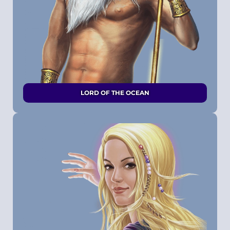
LORD OF THE OCEAN