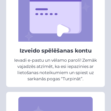
Izveido spēlēšanas kontu
Ievadi e-pastu un vēlamo paroli! Zemāk
vajadzēs atzīmēt, ka esi iepazinies ar
lietošanas noteikumiem un spiest uz
sarkanās pogas “Turpināt”.