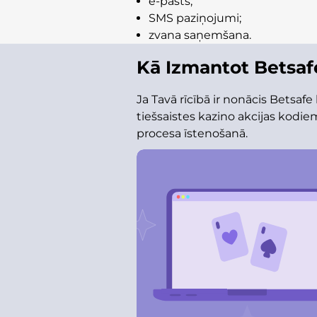
e-pasts;
SMS paziņojumi;
zvana saņemšana.
Kā Izmantot Betsa
Ja Tavā rīcībā ir nonācis Betsaf
tiešsaistes kazino akcijas kodi
procesa īstenošanā.