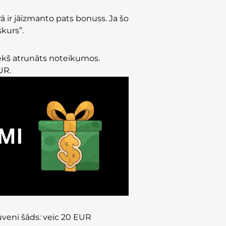
 ir jāizmanto pats bonuss. Ja šo
kurs”.
iekš atrunāts noteikumos.
UR.
veni šāds: veic 20 EUR