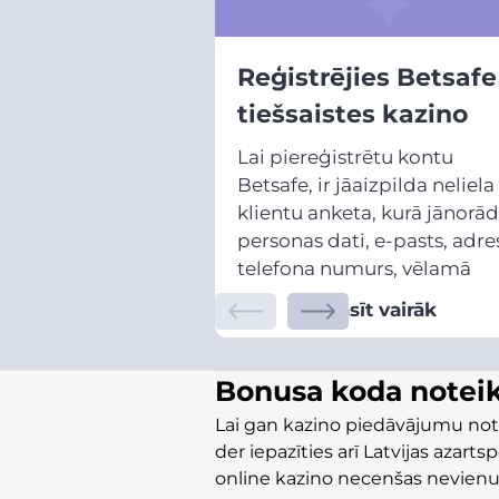
Reģistrējies Betsafe
tiešsaistes kazino
Lai piereģistrētu kontu
Betsafe, ir jāaizpilda neliela
klientu anketa, kurā jānorā
personas dati, e-pasts, adre
telefona numurs, vēlamā
parole un spēlēšanas limiti.
Lasīt vairāk
Tāpat vajadzēs atzīmēt, ka e
sasniedzis spēlēšanai
nepieciešamo vecumu un
Bonusa koda notei
iepazinies ar noteikumiem 
Lai gan kazino piedāvājumu note
nosacījumiem.
der iepazīties arī Latvijas azar
online kazino necenšas nevienu ap