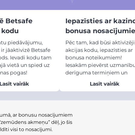
zē Betsafe
Iepazīsties ar kazin
s kodu
bonusa nosacījumi
mtu piedāvājumu,
Pēc tam, kad būsi aktivizēji
ir jāaktivizē Betsafe
akcijas kodu, iepazīsties ar
ds. Ievadi kodu tam
bonusa noteikumiem!
jā vietā un spied uz
Iesakām pievērst uzmanīb
anas pogas!
derīguma termiņiem un
minimālās iemaksas
Lasīt vairāk
Lasīt vairāk
nosacījumiem.
umā, ar bonusu nosacījumiem
a “zemūdens akmeņu” dēļ, jo šis
dīti visi to nosacījumi.