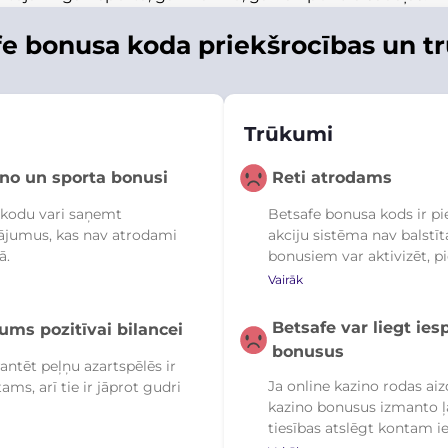
fe bonusa koda priekšrocības un t
Trūkumi
ino un sporta bonusi
Reti atrodams
 kodu vari saņemt
Betsafe bonusa kods ir pie
vājumus, kas nav atrodami
akciju sistēma nav balstī
ā.
bonusiem var aktivizēt, 
uzspiežot “Pievienoties”.
Vairāk
Betsafe var liegt ie
ums pozitīvai bilancei
bonusus
antēt peļņu azartspēlēs ir
Ja online kazino rodas ai
ams, arī tie ir jāprot gudri
kazino bonusus izmanto ļau
tiesības atslēgt kontam ie