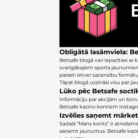
Obligātā lasāmviela: B
Betsafe blogā vari iepazīties ar
svarīgākajiem sporta jaunumiem.
parasti ietver sacensību formā
Tāpat blogā uzzināsi visu par 
Lūko pēc Betsafe soctī
Informāciju par akcijām un bonu
Betsafe kazino kontiem Instagr
Izvēlies saņemt mārket
Sadaļā “Mans konts” ir atrodama 
saņemt jaunumus. Betsafe kazino