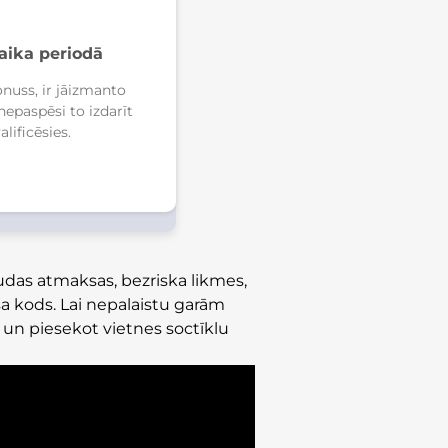
aika periodā
nuss, ir jāizmanto
nepaspēsi to izdarīt
lificēsies.
udas atmaksas, bezriska likmes,
sa kods. Lai nepalaistu garām
 un piesekot vietnes soctīklu