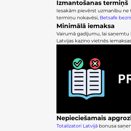
Izmantošanas termiņš
Iesakām pievērst uzmanību ne ti
termiņu nokavēsi,
Betsafe bezri
Minimālā iemaksa
Vairumā gadījumu, lai saņemtu k
Latvijas kazino vietnēs iemaksa
Nepieciešamais apgroz
Totalizatori Latvijā
bonusa saņemš