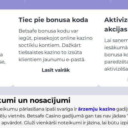
Tiec pie bonusa koda
Aktivi
akcija
Betsafe bonusa kodu var
iegūt, piesekojot online kazino
Lai saņe
soctīklu kontiem. Dažkārt
iesākumā 
tiešsaistes kazino to izsūta
da
bonusa ko
klientiem jaunumu e-pastā.
se,
paredzēta
aktivizēš
Lasīt vairāk
si
kumi un nosacījumi
un
ikumu pārlasīšana īpaši svarīga ir
ārzemju kazino
gadīj
tspēļu vietnēs. Betsafe Casino gadījumā gan tas nav jādar
vārdot. Gluži vienkārši noteikumi ir jāzina, lai būtu izpil