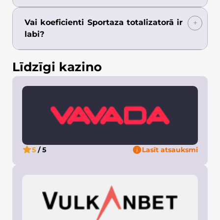
Vai koeficienti Sportaza totalizatorā ir
labi?
Līdzīgi kazino
5
/ 5
Lasīt atsauksmi