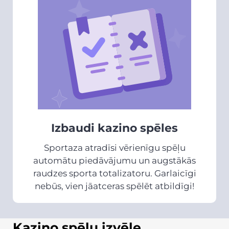
Izbaudi kazino spēles
Sportaza atradīsi vērienīgu spēļu
automātu piedāvājumu un augstākās
raudzes sporta totalizatoru. Garlaicīgi
nebūs, vien jāatceras spēlēt atbildīgi!
Kazino spēļu izvēle