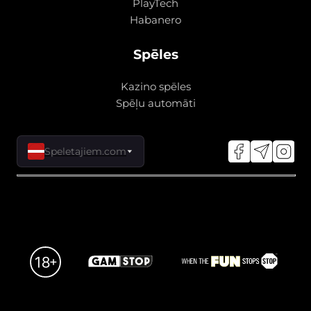
PlayTech
Habanero
Spēles
Kazino spēles
Spēļu automāti
Speletajiem.com