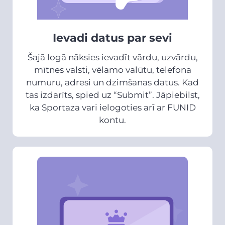
Ievadi datus par sevi
Šajā logā nāksies ievadīt vārdu, uzvārdu,
mītnes valsti, vēlamo valūtu, telefona
numuru, adresi un dzimšanas datus. Kad
tas izdarīts, spied uz “Submit”. Jāpiebilst,
ka Sportaza vari ielogoties arī ar FUNID
kontu.