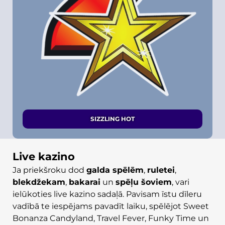
SIZZLING HOT
Live kazino
Ja priekšroku dod
galda spēlēm
,
ruletei
,
blekdžekam
,
bakarai
un
spēļu šoviem
, vari
ielūkoties live kazino sadaļā. Pavisam īstu dīleru
vadībā te iespējams pavadīt laiku, spēlējot Sweet
Bonanza Candyland, Travel Fever, Funky Time un