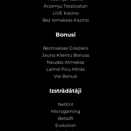
Ārzemju Totalizatori
LIVE Kazino
Bez Iemaksas Kazino
Bonusi
Bezmaksas Griezieni
Jauno Klientu Bonuss
Naudas Atmaksa
Laimē Picu Mīnās
Visi Bonusi
Izstrādātāji
NetEnt
Microgaming
Betsoft
Evolution