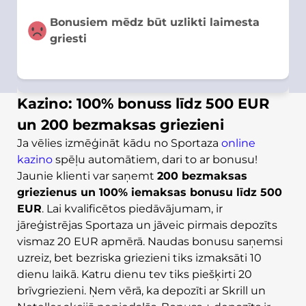
Bonusiem mēdz būt uzlikti laimesta
griesti
Kazino: 100% bonuss līdz 500 EUR
un 200 bezmaksas griezieni
Ja vēlies izmēģināt kādu no Sportaza
online
kazino
spēļu automātiem, dari to ar bonusu!
Jaunie klienti var saņemt
200 bezmaksas
griezienus un 100% iemaksas bonusu līdz 500
EUR
. Lai kvalificētos piedāvājumam, ir
jāreģistrējas Sportaza un jāveic pirmais depozīts
vismaz 20 EUR apmērā. Naudas bonusu saņemsi
uzreiz, bet bezriska griezieni tiks izmaksāti 10
dienu laikā. Katru dienu tev tiks piešķirti 20
brīvgriezieni. Ņem vērā, ka depozīti ar Skrill un