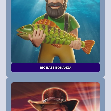
BIG BASS BONANZA