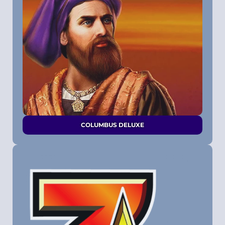
COLUMBUS DELUXE