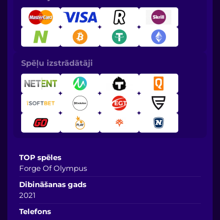
Spēļu izstrādātāji
TOP spēles
Forge Of Olympus
Dibināšanas gads
2021
Telefons