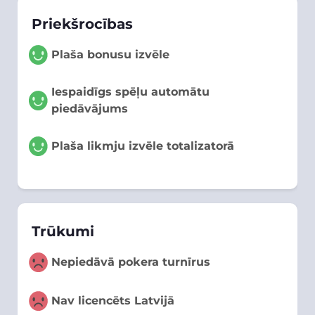
Priekšrocības
Plaša bonusu izvēle
Iespaidīgs spēļu automātu
piedāvājums
Plaša likmju izvēle totalizatorā
Trūkumi
Nepiedāvā pokera turnīrus
Nav licencēts Latvijā