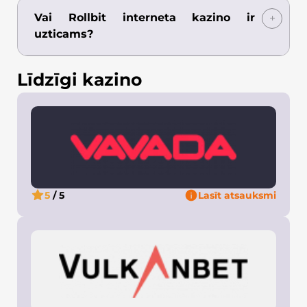
Vai Rollbit interneta kazino ir
uzticams?
Līdzīgi kazino
5
/ 5
Lasīt atsauksmi