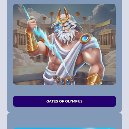
GATES OF OLYMPUS