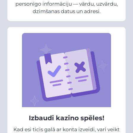
personīgo informāciju — vārdu, uzvārdu,
dzimšanas datus un adresi.
Izbaudi kazino spēles!
Kad esi ticis galā ar konta izveidi, vari veikt