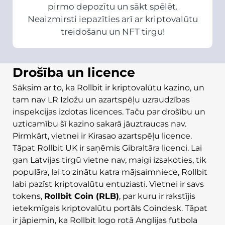
pirmo depozītu un sākt spēlēt.
Neaizmirsti iepazīties arī ar kriptovalūtu
treidošanu un NFT tirgu!
Drošība un licence
Sāksim ar to, ka Rollbit ir kriptovalūtu kazino, un
tam nav LR Izložu un azartspēļu uzraudzības
inspekcijas izdotas licences. Taču par drošību un
uzticamību šī kazino sakarā jāuztraucas nav.
Pirmkārt, vietnei ir Kirasao azartspēļu licence.
Tāpat Rollbit UK ir saņēmis Gibraltāra licenci. Lai
gan Latvijas tirgū vietne nav, maigi izsakoties, tik
populāra, lai to zinātu katra mājsaimniece, Rollbit
labi pazīst kriptovalūtu entuziasti. Vietnei ir savs
tokens,
Rollbit Coin (RLB)
, par kuru ir rakstījis
ietekmīgais kriptovalūtu portāls Coindesk. Tāpat
ir jāpiemin, ka Rollbit logo rotā Anglijas futbola