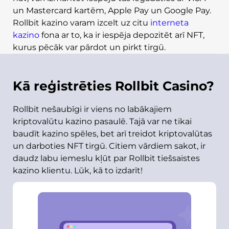
un Mastercard kartēm, Apple Pay un Google Pay.
Rollbit kazino varam izcelt uz citu
interneta
kazino
fona ar to, ka ir iespēja depozitēt arī NFT,
kurus pēcāk var pārdot un pirkt tirgū.
Kā reģistrēties Rollbit Casino?
Rollbit nešaubīgi ir viens no labākajiem
kriptovalūtu kazino pasaulē. Tajā var ne tikai
baudīt kazino spēles, bet arī treidot kriptovalūtas
un darboties NFT tirgū. Citiem vārdiem sakot, ir
daudz labu iemeslu kļūt par Rollbit tiešsaistes
kazino klientu. Lūk, kā to izdarīt!