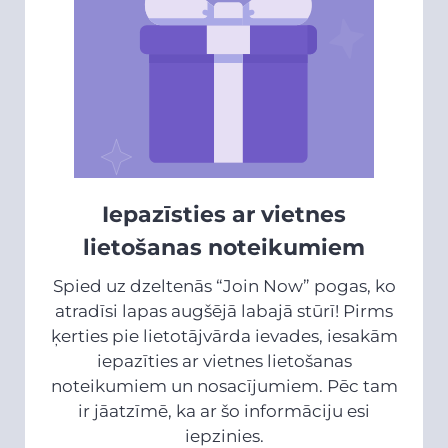
Iepazīsties ar vietnes
lietošanas noteikumiem
Spied uz dzeltenās “Join Now” pogas, ko
atradīsi lapas augšējā labajā stūrī! Pirms
ķerties pie lietotājvārda ievades, iesakām
iepazīties ar vietnes lietošanas
noteikumiem un nosacījumiem. Pēc tam
ir jāatzīmē, ka ar šo informāciju esi
iepzinies.