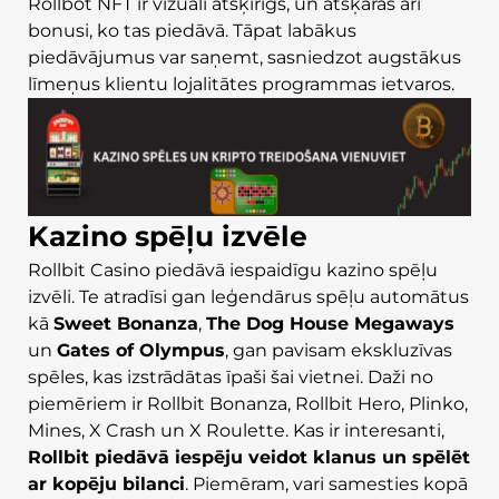
Rollbot NFT ir vizuāli atšķirīgs, un atšķaras arī
bonusi, ko tas piedāvā. Tāpat labākus
piedāvājumus var saņemt, sasniedzot augstākus
līmeņus klientu lojalitātes programmas ietvaros.
Kazino spēļu izvēle
Rollbit Casino piedāvā iespaidīgu kazino spēļu
izvēli. Te atradīsi gan leģendārus spēļu automātus
kā
Sweet Bonanza
,
The Dog House Megaways
un
Gates of Olympus
, gan pavisam ekskluzīvas
spēles, kas izstrādātas īpaši šai vietnei. Daži no
piemēriem ir Rollbit Bonanza, Rollbit Hero, Plinko,
Mines, X Crash un X Roulette. Kas ir interesanti,
Rollbit piedāvā iespēju veidot klanus un spēlēt
ar kopēju bilanci
. Piemēram, vari samesties kopā