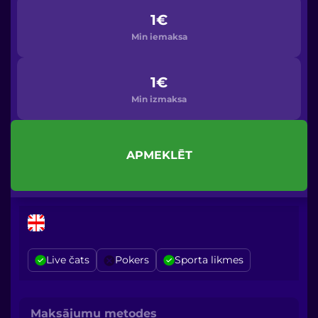
1€
Min iemaksa
1€
Min izmaksa
APMEKLĒT
Live čats
Pokers
Sporta likmes
Maksājumu metodes