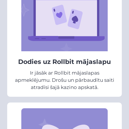
Dodies uz Rollbit mājaslapu
Ir jāsāk ar Rollbit mājaslapas
apmeklējumu. Drošu un pārbaudītu saiti
atradīsi šajā kazino apskatā.