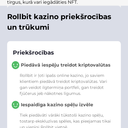
tirgus, kurā vari iegādāties NFT.
Rollbit kazino priekšrocības
un trūkumi
Priekšrocības
Piedāvā iespēju treidot kriptovalūtas
Rollbit ir ļoti īpašs online kazino, jo saviem
klientiem piedāvā treidot kriptovalūtas. Vari
gan veidot ilgtermiņa portfeli, gan treidot
fjūčerus jeb nākotnes līgumus.
Iespaidīga kazino spēļu izvēle
Tiek piedāvāti vārāki tūkstoši kazino spēļu,
tostarp ekskluzīvas spēles, kas pieejamas tikai
un vienīgi Rollbit vietnē.