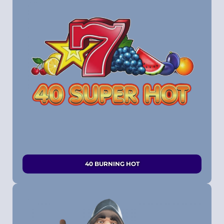
40 BURNING HOT